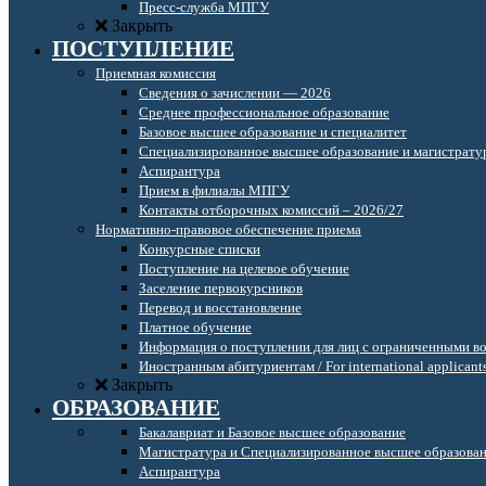
Пресс-служба МПГУ
Закрыть
ПОСТУПЛЕНИЕ
Приемная комиссия
Сведения о зачислении — 2026
Среднее профессиональное образование
Базовое высшее образование и специалитет
Специализированное высшее образование и магистрату
Аспирантура
Прием в филиалы МПГУ
Контакты отборочных комиссий – 2026/27
Нормативно-правовое обеспечение приема
Конкурсные списки
Поступление на целевое обучение
Заселение первокурсников
Перевод и восстановление
Платное обучение
Информация о поступлении для лиц с ограниченными в
Иностранным абитуриентам / For international applicant
Закрыть
ОБРАЗОВАНИЕ
Бакалавриат и Базовое высшее образование
Магистратура и Специализированное высшее образова
Аспирантура