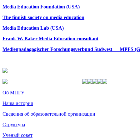
Media Education Foundation (USA)
The finnish society on media education
Media Education Lab (USA)
Frank W. Baker Media Education consultant
Medienpadagogischer Forschungsverbund Sudwest
—
MPFS (G
Об МПГУ
Наша история
Сведения об образовательной организации
Структура
Ученый совет