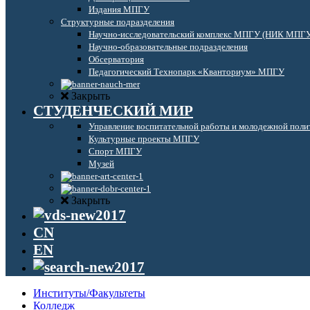
Издания МПГУ
Структурные подразделения
Научно-исследовательский комплекс МПГУ (НИК МПГ
Научно-образовательные подразделения
Обсерватория
Педагогический Технопарк «Кванториум» МПГУ
Закрыть
СТУДЕНЧЕСКИЙ МИР
Управление воспитательной работы и молодежной поли
Культурные проекты МПГУ
Спорт МПГУ
Музей
Закрыть
CN
EN
Институты/Факультеты
Колледж