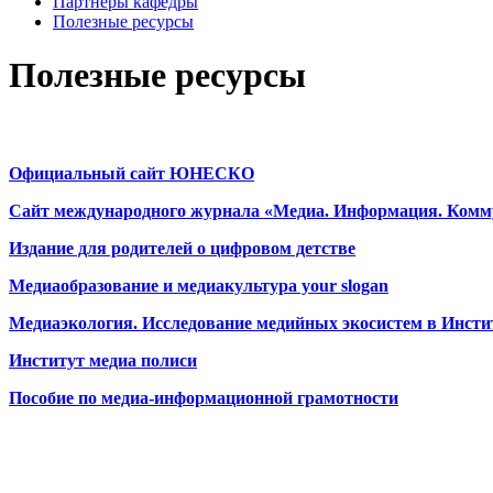
Партнёры кафедры
Полезные ресурсы
Полезные ресурсы
Официальный сайт ЮНЕСКО
Сайт международного журнала «Медиа. Информация. Ком
Издание для родителей о цифровом детстве
Медиаобразование и медиакультура your slogan
Медиаэкология. Исследование медийных экосистем в Инст
Институт медиа полиси
Пособие по медиа-информационной грамотности