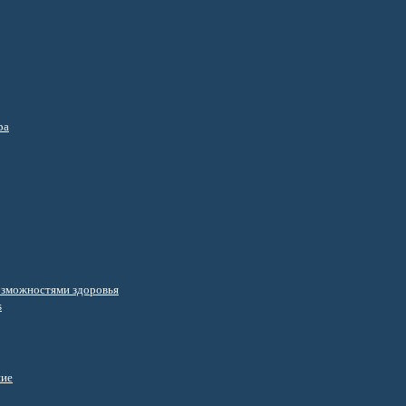
ра
озможностями здоровья
s
ние