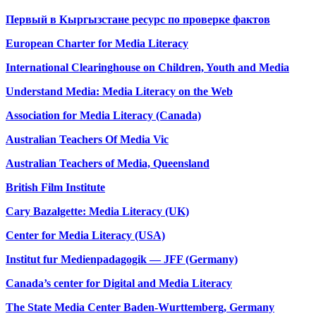
Первый в Кыргызстане ресурс по проверке фактов
European Charter for Media Literacy
International Clearinghouse on Children, Youth and Media
Understand Media: Media Literacy on the Web
Association for Media Literacy (Canada)
Australian Teachers Of Media Vic
Australian Teachers of Media, Queensland
British Film Institute
Cary Bazalgette: Media Literacy (UK)
Center for Media Literacy (USA)
Institut fur Medienpadagogik
—
JFF (Germany)
Canada’s center for Digital and Media Literacy
The State Media Center Baden-Wurttemberg, Germany