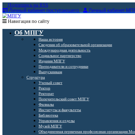
Подпишись на RSS
Личный кабинет поступающего
Личный кабинет МП
Навигация по сайту
Об МПГУ
Наша история
Сведения об образовательной организации
Международная деятельность
Социальное партнерство
Издания МПГУ
Преподаватели и сотрудники
Выпускникам
Структура
Ученый совет
Ректор
Ректорат
Попечительский совет МПГУ
Филиалы
Институты и факультеты
Библиотека
Управления и отделы
Музей МПГУ
Объединенная первичная профсоюзная организация Мос