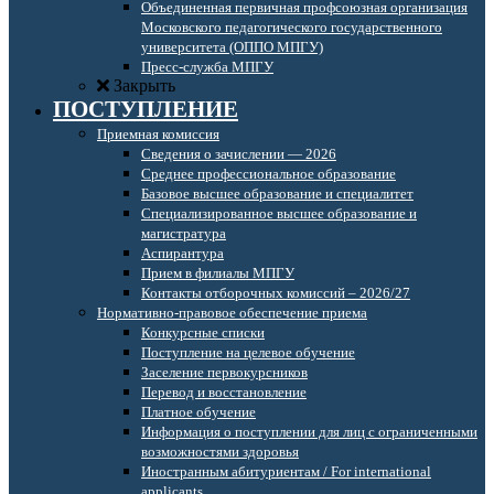
Объединенная первичная профсоюзная организация
Московского педагогического государственного
университета (ОППО МПГУ)
Пресс-служба МПГУ
Закрыть
ПОСТУПЛЕНИЕ
Приемная комиссия
Сведения о зачислении — 2026
Среднее профессиональное образование
Базовое высшее образование и специалитет
Специализированное высшее образование и
магистратура
Аспирантура
Прием в филиалы МПГУ
Контакты отборочных комиссий – 2026/27
Нормативно-правовое обеспечение приема
Конкурсные списки
Поступление на целевое обучение
Заселение первокурсников
Перевод и восстановление
Платное обучение
Информация о поступлении для лиц с ограниченными
возможностями здоровья
Иностранным абитуриентам / For international
applicants