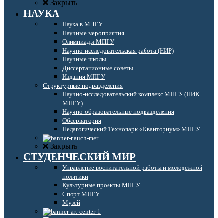
Закрыть
НАУКА
Наука в МПГУ
Научные мероприятия
Олимпиады МПГУ
Научно-исследовательская работа (НИР)
Научные школы
Диссертационные советы
Издания МПГУ
Структурные подразделения
Научно-исследовательский комплекс МПГУ (НИК
МПГУ)
Научно-образовательные подразделения
Обсерватория
Педагогический Технопарк «Кванториум» МПГУ
Закрыть
СТУДЕНЧЕСКИЙ МИР
Управление воспитательной работы и молодежной
политики
Культурные проекты МПГУ
Спорт МПГУ
Музей