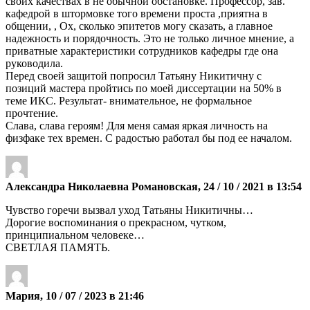
своих качествах в не обычной обстановке. Профессор, зав.
кафедрой в штормовке того времени проста ,приятна в
общении, , Ох, сколько эпитетов могу сказать, а главное
надежность и порядочность. Это не только личное мнение, а
приватные характеристики сотрудников кафедры где она
руководила.
Перед своей защитой попросил Татьяну Никитичну с
позиций мастера пройтись по моей диссертации на 50% в
теме ИКС. Результат- внимательное, не формальное
прочтение.
Слава, слава героям! Для меня самая яркая личность на
физфаке тех времен. С радостью работал бы под ее началом.
Александра Николаевна Романовская, 24 / 10 / 2021 в 13:54
Чувство горечи вызвал уход Татьяны Никитичны…
Дорогие воспоминания о прекрасном, чутком,
принципиальном человеке…
СВЕТЛАЯ ПАМЯТЬ.
Мария, 10 / 07 / 2023 в 21:46