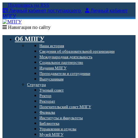
Подпишись на RSS
Личный кабинет поступающего
Личный кабинет
МПГУ
Навигация по сайту
Об МПГУ
Наша история
Сведения об образовательной организации
Международная деятельность
Социальное партнерство
Издания МПГУ
Преподаватели и сотрудники
Выпускникам
Структура
Ученый совет
Ректор
Ректорат
Попечительский совет МПГУ
Филиалы
Институты и факультеты
Библиотека
Управления и отделы
Музей МПГУ