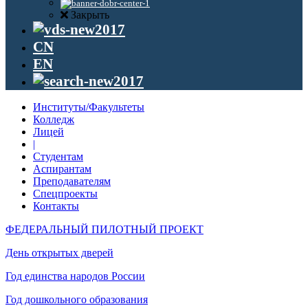
Закрыть
CN
EN
Институты/Факультеты
Колледж
Лицей
|
Студентам
Аспирантам
Преподавателям
Спецпроекты
Контакты
ФЕДЕРАЛЬНЫЙ ПИЛОТНЫЙ ПРОЕКТ
День открытых дверей
Год единства народов России
Год дошкольного образования