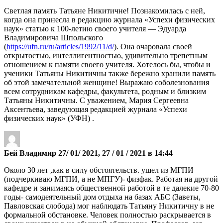
Светлая память Татьяне Никитичне! Познакомилась с ней,
когда она принесла в редакцию журнала «Успехи физических
наук» статью к 100-летию своего учителя — Эдуарда
Владимировича Шпольского
(
https://ufn.ru/ru/articles/1992/11/d/
). Она очаровала своей
открытостью, интеллигентностью, удивительно трепетным
отношением к памяти своего учителя. Хотелось бы, чтобы и
ученики Татьяны Никитичны также бережно хранили память
об этой замечательной женщине! Выражаю соболезнования
всем сотрудникам кафедры, факультета, родным и близким
Татьяны Никитичны. С уважением, Мария Сергеевна
Аксентьева, заведующая редакцией журнала «Успехи
физических наук» (УФН) .
Бей Владимир 27/ 01/ 2021, 27 / 01 / 2021 в 14:44
Около 30 лет ,как в силу обстоятельств. ушел из МГПИ
(подчеркиваю МГПИ, а не МПГУ)- физфак. Работая на другой
кафедре и занимаясь общественной работой в те далекие 70-80
годы- самодеятельный дом отдыха на базах АБС (Заветы,
Павловская слобода) мог наблюдать Татьяну Никитичну в не
формальной обстановке. Человек полностью раскрывается в