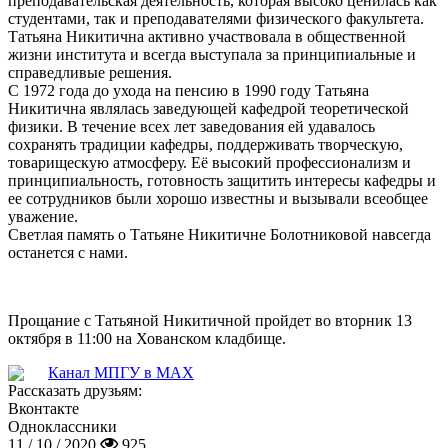
преподавательская деятельность, которая высоко ценилась как
студентами, так и преподавателями физического факультета.
Татьяна Никитична активно участвовала в общественной
жизни института и всегда выступала за принципиальные и
справедливые решения.
С 1972 года до ухода на пенсию в 1990 году Татьяна
Никитична являлась заведующей кафедрой теоретической
физики. В течение всех лет заведования ей удавалось
сохранять традиции кафедры, поддерживать творческую,
товарищескую атмосферу. Её высокий профессионализм и
принципиальность, готовность защитить интересы кафедры и
ее сотрудников были хорошо известны и вызывали всеобщее
уважение.
Светлая память о Татьяне Никитичне Болотниковой навсегда
останется с нами.
Прощание с Татьяной Никитичной пройдет во вторник 13
октября в 11:00 на Хованском кладбище.
Канал МПГУ в MAX
Рассказать друзьям:
Вконтакте
Одноклассники
11 / 10 / 2020
925