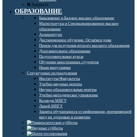
Закрыть
ОБРАЗОВАНИЕ
Бакалавриат и Базовое высшее образование
Магистратура и Специализированное высшее
образование
Аспирантура
Дистанционное обучение. Остаёмся дома
Прием для получения второго высшего образования
Дополнительное образование
Подготовительные курсы
Обучение иностранных студентов
Наши выпускники
Структурные подразделения
Институты/Факультеты
Учебно-научные центры
Научно-образовательные центры
Учебно-методическое управление
Колледж МПГУ
Лицей МПГУ
Защита обучающихся от информации, причиняющей
вред их здоровью и развитию