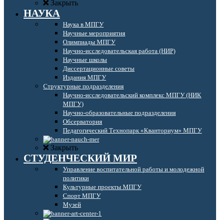
Закрыть
НАУКА
Наука в МПГУ
Научные мероприятия
Олимпиады МПГУ
Научно-исследовательская работа (НИР)
Научные школы
Диссертационные советы
Издания МПГУ
Структурные подразделения
Научно-исследовательский комплекс МПГУ (НИК
МПГУ)
Научно-образовательные подразделения
Обсерватория
Педагогический Технопарк «Кванториум» МПГУ
Закрыть
СТУДЕНЧЕСКИЙ МИР
Управление воспитательной работы и молодежной
политики
Культурные проекты МПГУ
Спорт МПГУ
Музей