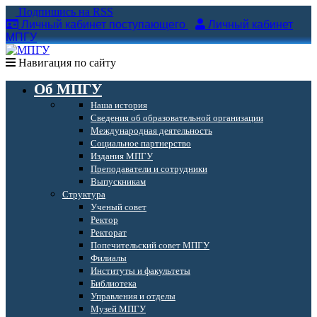
Подпишись на RSS
Личный кабинет поступающего
Личный кабинет
МПГУ
Навигация по сайту
Об МПГУ
Наша история
Сведения об образовательной организации
Международная деятельность
Социальное партнерство
Издания МПГУ
Преподаватели и сотрудники
Выпускникам
Структура
Ученый совет
Ректор
Ректорат
Попечительский совет МПГУ
Филиалы
Институты и факультеты
Библиотека
Управления и отделы
Музей МПГУ