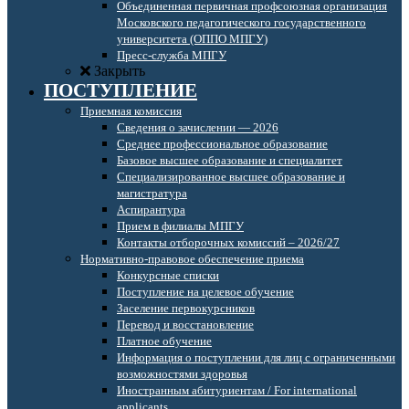
Объединенная первичная профсоюзная организация
Московского педагогического государственного
университета (ОППО МПГУ)
Пресс-служба МПГУ
Закрыть
ПОСТУПЛЕНИЕ
Приемная комиссия
Сведения о зачислении — 2026
Среднее профессиональное образование
Базовое высшее образование и специалитет
Специализированное высшее образование и
магистратура
Аспирантура
Прием в филиалы МПГУ
Контакты отборочных комиссий – 2026/27
Нормативно-правовое обеспечение приема
Конкурсные списки
Поступление на целевое обучение
Заселение первокурсников
Перевод и восстановление
Платное обучение
Информация о поступлении для лиц с ограниченными
возможностями здоровья
Иностранным абитуриентам / For international
applicants