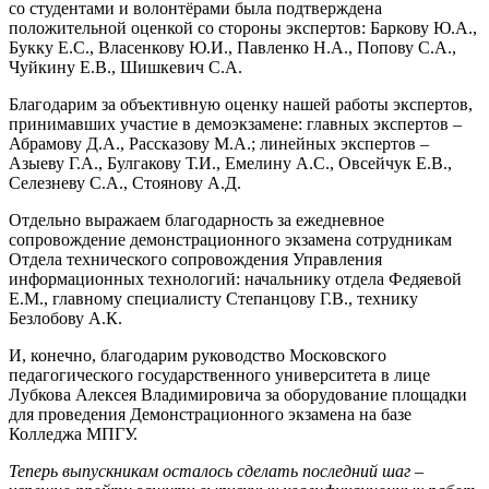
со студентами и волонтёрами была подтверждена
положительной оценкой со стороны экспертов: Баркову Ю.А.,
Букку Е.С., Власенкову Ю.И., Павленко Н.А., Попову С.А.,
Чуйкину Е.В., Шишкевич С.А.
Благодарим за объективную оценку нашей работы экспертов,
принимавших участие в демоэкзамене: главных экспертов –
Абрамову Д.А., Рассказову М.А.; линейных экспертов –
Азыеву Г.А., Булгакову Т.И., Емелину А.С., Овсейчук Е.В.,
Селезневу С.А., Стоянову А.Д.
Отдельно выражаем благодарность за ежедневное
сопровождение демонстрационного экзамена сотрудникам
Отдела технического сопровождения Управления
информационных технологий: начальнику отдела Федяевой
Е.М., главному специалисту Степанцову Г.В., технику
Безлобову А.К.
И, конечно, благодарим руководство Московского
педагогического государственного университета в лице
Лубкова Алексея Владимировича за оборудование площадки
для проведения Демонстрационного экзамена на базе
Колледжа МПГУ.
Теперь выпускникам осталось сделать последний шаг –