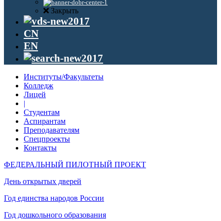
Закрыть
CN
EN
Институты/Факультеты
Колледж
Лицей
|
Студентам
Аспирантам
Преподавателям
Спецпроекты
Контакты
ФЕДЕРАЛЬНЫЙ ПИЛОТНЫЙ ПРОЕКТ
День открытых дверей
Год единства народов России
Год дошкольного образования