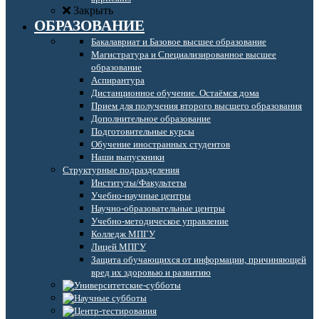
Закрыть
ОБРАЗОВАНИЕ
Бакалавриат и Базовое высшее образование
Магистратура и Специализированное высшее
образование
Аспирантура
Дистанционное обучение. Остаёмся дома
Прием для получения второго высшего образования
Дополнительное образование
Подготовительные курсы
Обучение иностранных студентов
Наши выпускники
Структурные подразделения
Институты/Факультеты
Учебно-научные центры
Научно-образовательные центры
Учебно-методическое управление
Колледж МПГУ
Лицей МПГУ
Защита обучающихся от информации, причиняющей
вред их здоровью и развитию