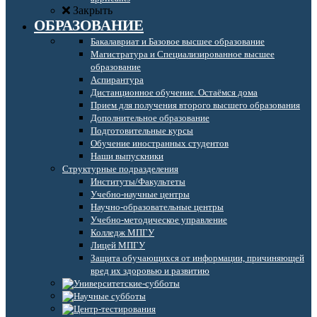
Закрыть
ОБРАЗОВАНИЕ
Бакалавриат и Базовое высшее образование
Магистратура и Специализированное высшее
образование
Аспирантура
Дистанционное обучение. Остаёмся дома
Прием для получения второго высшего образования
Дополнительное образование
Подготовительные курсы
Обучение иностранных студентов
Наши выпускники
Структурные подразделения
Институты/Факультеты
Учебно-научные центры
Научно-образовательные центры
Учебно-методическое управление
Колледж МПГУ
Лицей МПГУ
Защита обучающихся от информации, причиняющей
вред их здоровью и развитию