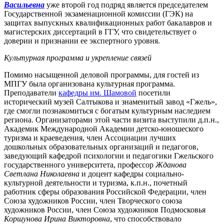
Васильевна
уже второй год подряд является председателем
Государственной экзаменационной комиссии (ГЭК) на
защитах выпускных квалификационных работ бакалавров и
магистерских диссертаций в ГГУ, что свидетельствует о
доверии и признании ее экспертного уровня.
Культурная программа и укрепление связей
Помимо насыщенной деловой программы, для гостей из
МПГУ была организована культурная программа.
Преподаватели
кафедры им. Шамовой
посетили
исторический музей Салтыкова и знаменитый завод «Гжель»,
где смогли познакомиться с богатым культурным наследием
региона. Организаторами этой части визита выступили д.п.н.,
Академик Международной Академии детско-юношеского
туризма и краеведения, член Ассоциации лучших
дошкольных образовательных организаций и педагогов,
заведующий кафедрой психологии и педагогики Гжельского
государственного университета, профессор
Жданова
Светлана Николаевна
и доцент кафедры социально-
культурной деятельности и туризма, к.п.н., почетный
работник сферы образования Российской Федерации, член
Союза художников России, член Творческого союза
художников России, член Союза художников Подмосковья
Коршунова Ирина Викторовна
, что способствовало