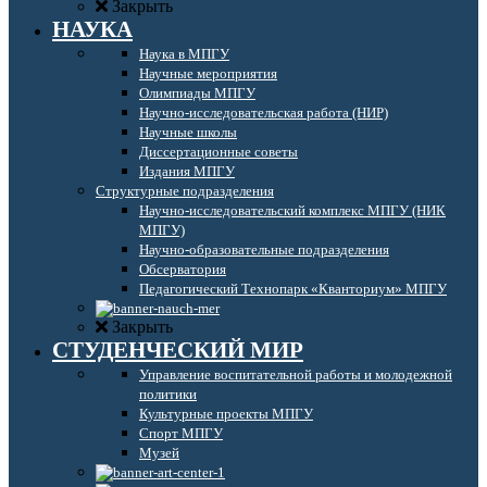
Закрыть
НАУКА
Наука в МПГУ
Научные мероприятия
Олимпиады МПГУ
Научно-исследовательская работа (НИР)
Научные школы
Диссертационные советы
Издания МПГУ
Структурные подразделения
Научно-исследовательский комплекс МПГУ (НИК
МПГУ)
Научно-образовательные подразделения
Обсерватория
Педагогический Технопарк «Кванториум» МПГУ
Закрыть
СТУДЕНЧЕСКИЙ МИР
Управление воспитательной работы и молодежной
политики
Культурные проекты МПГУ
Спорт МПГУ
Музей