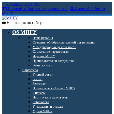
Подпишись на RSS
Личный кабинет поступающего
Личный кабинет
МПГУ
Навигация по сайту
Об МПГУ
Наша история
Сведения об образовательной организации
Международная деятельность
Социальное партнерство
Издания МПГУ
Преподаватели и сотрудники
Выпускникам
Структура
Ученый совет
Ректор
Ректорат
Попечительский совет МПГУ
Филиалы
Институты и факультеты
Библиотека
Управления и отделы
Музей МПГУ