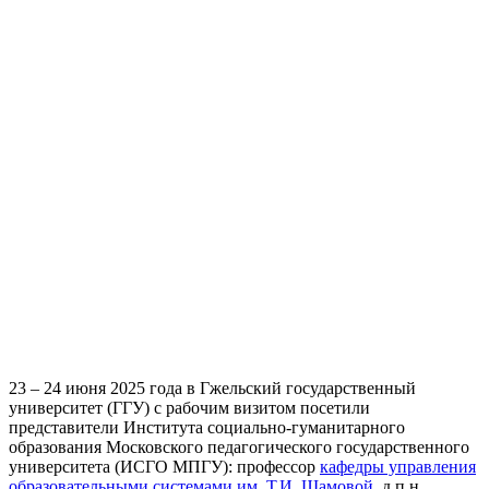
23 – 24 июня 2025 года в Гжельский государственный
университет (ГГУ) с рабочим визитом посетили
представители Института социально-гуманитарного
образования Московского педагогического государственного
университета (ИСГО МПГУ): профессор
кафедры управления
образовательными системами им. Т.И. Шамовой
, д.п.н.,