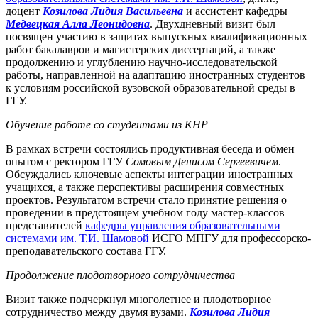
доцент
Козилова Лидия Васильевна
и ассистент кафедры
Медвецкая Алла Леонидовна
. Двухдневный визит был
посвящен участию в защитах выпускных квалификационных
работ бакалавров и магистерских диссертаций, а также
продолжению и углублению научно-исследовательской
работы, направленной на адаптацию иностранных студентов
к условиям российской вузовской образовательной среды в
ГГУ.
Обучение работе со студентами из КНР
В рамках встречи состоялись продуктивная беседа и обмен
опытом с ректором ГГУ
Сомовым Денисом Сергеевичем
.
Обсуждались ключевые аспекты интеграции иностранных
учащихся, а также перспективы расширения совместных
проектов. Результатом встречи стало принятие решения о
проведении в предстоящем учебном году мастер-классов
представителей
кафедры управления образовательными
системами им. Т.И. Шамовой
ИСГО МПГУ для профессорско-
преподавательского состава ГГУ.
Продолжение плодотворного сотрудничества
Визит также подчеркнул многолетнее и плодотворное
сотрудничество между двумя вузами.
Козилова Лидия