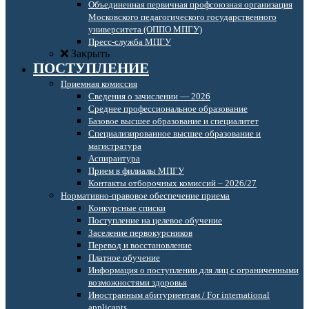
Объединенная первичная профсоюзная организация
Московского педагогического государственного
университета (ОППО МПГУ)
Пресс-служба МПГУ
Закрыть
ПОСТУПЛЕНИЕ
Приемная комиссия
Сведения о зачислении — 2026
Среднее профессиональное образование
Базовое высшее образование и специалитет
Специализированное высшее образование и
магистратура
Аспирантура
Прием в филиалы МПГУ
Контакты отборочных комиссий – 2026/27
Нормативно-правовое обеспечение приема
Конкурсные списки
Поступление на целевое обучение
Заселение первокурсников
Перевод и восстановление
Платное обучение
Информация о поступлении для лиц с ограниченными
возможностями здоровья
Иностранным абитуриентам / For international
applicants