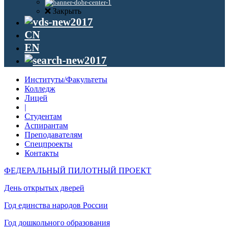
Закрыть
CN
EN
Институты/Факультеты
Колледж
Лицей
|
Студентам
Аспирантам
Преподавателям
Спецпроекты
Контакты
ФЕДЕРАЛЬНЫЙ ПИЛОТНЫЙ ПРОЕКТ
День открытых дверей
Год единства народов России
Год дошкольного образования