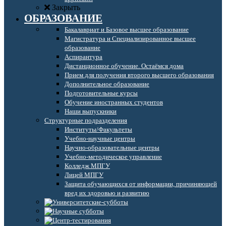
Закрыть
ОБРАЗОВАНИЕ
Бакалавриат и Базовое высшее образование
Магистратура и Специализированное высшее
образование
Аспирантура
Дистанционное обучение. Остаёмся дома
Прием для получения второго высшего образования
Дополнительное образование
Подготовительные курсы
Обучение иностранных студентов
Наши выпускники
Структурные подразделения
Институты/Факультеты
Учебно-научные центры
Научно-образовательные центры
Учебно-методическое управление
Колледж МПГУ
Лицей МПГУ
Защита обучающихся от информации, причиняющей
вред их здоровью и развитию