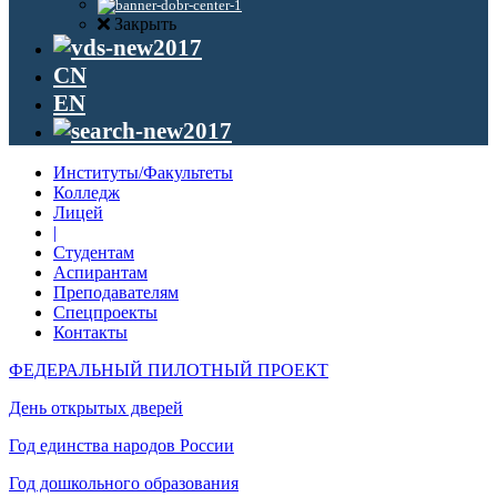
Закрыть
CN
EN
Институты/Факультеты
Колледж
Лицей
|
Студентам
Аспирантам
Преподавателям
Спецпроекты
Контакты
ФЕДЕРАЛЬНЫЙ ПИЛОТНЫЙ ПРОЕКТ
День открытых дверей
Год единства народов России
Год дошкольного образования