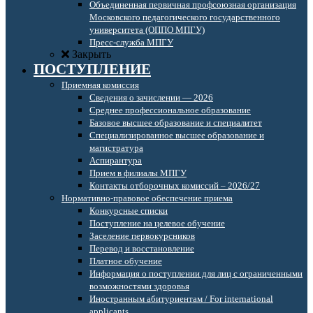
Объединенная первичная профсоюзная организация
Московского педагогического государственного
университета (ОППО МПГУ)
Пресс-служба МПГУ
Закрыть
ПОСТУПЛЕНИЕ
Приемная комиссия
Сведения о зачислении — 2026
Среднее профессиональное образование
Базовое высшее образование и специалитет
Специализированное высшее образование и
магистратура
Аспирантура
Прием в филиалы МПГУ
Контакты отборочных комиссий – 2026/27
Нормативно-правовое обеспечение приема
Конкурсные списки
Поступление на целевое обучение
Заселение первокурсников
Перевод и восстановление
Платное обучение
Информация о поступлении для лиц с ограниченными
возможностями здоровья
Иностранным абитуриентам / For international
applicants