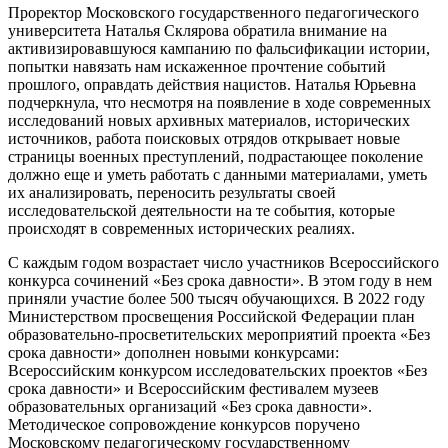
Проректор Московского государственного педагогического
университета Наталья Склярова обратила внимание на
активизировавшуюся кампанию по фальсификации истории,
попытки навязать нам искаженное прочтение событий
прошлого, оправдать действия нацистов. Наталья Юрьевна
подчеркнула, что несмотря на появление в ходе современных
исследований новых архивных материалов, исторических
источников, работа поисковых отрядов открывает новые
страницы военных преступлений, подрастающее поколение
должно еще и уметь работать с данными материалами, уметь
их анализировать, переносить результаты своей
исследовательской деятельности на те события, которые
происходят в современных исторических реалиях.
С каждым годом возрастает число участников Всероссийского
конкурса сочинений «Без срока давности». В этом году в нем
приняли участие более 500 тысяч обучающихся. В 2022 году
Министерством просвещения Российской Федерации план
образовательно-просветительских мероприятий проекта «Без
срока давности» дополнен новыми конкурсами:
Всероссийским конкурсом исследовательских проектов «Без
срока давности» и Всероссийским фестивалем музеев
образовательных организаций «Без срока давности».
Методическое сопровождение конкурсов поручено
Московскому педагогическому государственному