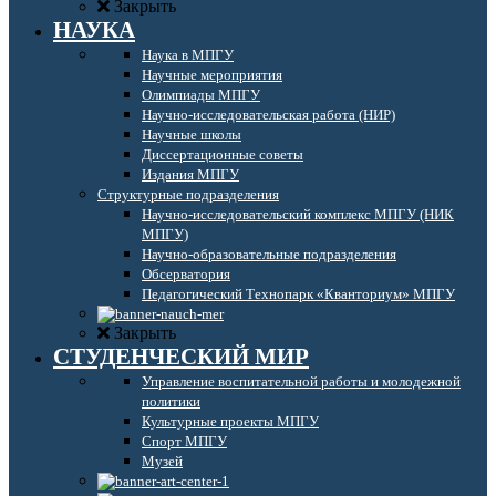
Закрыть
НАУКА
Наука в МПГУ
Научные мероприятия
Олимпиады МПГУ
Научно-исследовательская работа (НИР)
Научные школы
Диссертационные советы
Издания МПГУ
Структурные подразделения
Научно-исследовательский комплекс МПГУ (НИК
МПГУ)
Научно-образовательные подразделения
Обсерватория
Педагогический Технопарк «Кванториум» МПГУ
Закрыть
СТУДЕНЧЕСКИЙ МИР
Управление воспитательной работы и молодежной
политики
Культурные проекты МПГУ
Спорт МПГУ
Музей