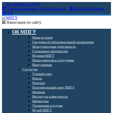
Подпишись на RSS
Личный кабинет поступающего
Личный кабинет
МПГУ
Навигация по сайту
Об МПГУ
Наша история
Сведения об образовательной организации
Международная деятельность
Социальное партнерство
Издания МПГУ
Преподаватели и сотрудники
Выпускникам
Структура
Ученый совет
Ректор
Ректорат
Попечительский совет МПГУ
Филиалы
Институты и факультеты
Библиотека
Управления и отделы
Музей МПГУ