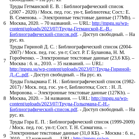
Труды Гетманской Е. В. : Библиографический список
(2007 - 2020) / Моск. пед. гос. ун-т, Библиотека; Сост.: Е.
В. Семенова. – Электронные текстовые данные (177Mb). –
6
Москва, 2020. – 70 названий. — URL:
http://mpgu.su/wp-
content/uploads/2023/07/Труды-Гетманской-Е.-В.-
Библиографический-список.pdf
. - Доступ свободный. – На
рус. яз.
Труды Гириной Д. С. : Библиографический список (2004-
2007) / Моск. пед. гос. ун-т; Сост. Р. Г. Буланова, Н. М.
Горобченко. – Электронные текстовые данные (23,6 КБ). –
7
Москва : б. и., 2010. – 35 названий. — URL:
http://mpgu.su/wp-content/uploads/2023/07/Труды-Гириной-
Д.-С..pdf
. - Доступ свободный. – На рус. яз.
Труды Гольцмана Г. Н. : Библиографический список (1982-
2017) / Моск. пед. гос. ун-т, Библиотека; Сост. : Н. Л.
Миронова. – Электронные текстовые данные (127Kb). –
8
Москва, 2020. – 34 названия. — URL:
http://mpgu.su/wp-
content/uploads/2023/07/Труды-Гольцмана-Г.-Н.-
Библиографический-список.pdf
. - Доступ свободный. – На
рус. яз.
Труды Гора Е. П. : Библиографический список (1999-2009)
/ Моск. пед. гос. ун-т; Сост. Т. Н. Симагина. –
Электронные текстовые данные (31,0 КБ). – Москва : б. и.,
9
2010. – 12 названий. — URL:
http://mpgu.su/wp-