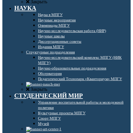
Закрыть
НАУКА
Наука в МПГУ
Научные мероприятия
Олимпиады МПГУ
Научно-исследовательская работа (НИР)
Научные школы
Диссертационные советы
Издания МПГУ
Структурные подразделения
Научно-исследовательский комплекс МПГУ (НИК
МПГУ)
Научно-образовательные подразделения
Обсерватория
Педагогический Технопарк «Кванториум» МПГУ
Закрыть
СТУДЕНЧЕСКИЙ МИР
Управление воспитательной работы и молодежной
политики
Культурные проекты МПГУ
Спорт МПГУ
Музей