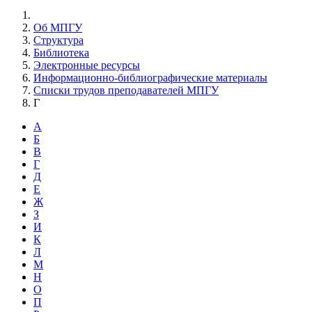
Об МПГУ
Структура
Библиотека
Электронные ресурсы
Информационно-библиографические материалы
Списки трудов преподавателей МПГУ
Г
А
Б
В
Г
Д
Е
Ж
З
И
К
Л
М
Н
О
П