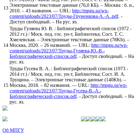
Электронные текстовые данные (76,0 КБ). – Москва : б. и.,
13
2010. – 43 названия. — URL:
http://mpgu.su/wp-
content/uploads/2023/07/Труды-Груненкова-А.-А..pdf
. -
Доступ свободный. – На рус. яз.
Труды Гуляева Ю. В. : Библиографический список (1972 -
2012 гг.) / Моск. пед. гос. ун-т, Библиотека; Сост. Т. С.
Хмелевская. – Электронные текстовые данные (78Kb). –
14
Москва, 2020. – 26 названий. — URL:
http://mpgu.su/wp-
content/uploads/2023/07/Труды-Гуляева-Ю.-В.-
Библиографический-список.pdf
. - Доступ свободный. – На
рус. яз.
Труды Гусева В. А. : Библиографический список (1973 -
2014 гг.) / Моск. пед. гос. ун-т, Библиотека; Сост. И. А.
Трущина. – Электронные текстовые данные (140Kb). –
15
Москва, 2018. – 82 названия. — URL:
http://mpgu.su/wp-
content/uploads/2023/07/Труды-Гусева-В.-А.-
Библиографический-список.pdf
. - Доступ свободный. – На
рус. яз.
Об МПГУ