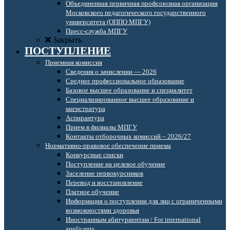
Объединенная первичная профсоюзная организация
Московского педагогического государственного
университета (ОППО МПГУ)
Пресс-служба МПГУ
Закрыть
ПОСТУПЛЕНИЕ
Приемная комиссия
Сведения о зачислении — 2026
Среднее профессиональное образование
Базовое высшее образование и специалитет
Специализированное высшее образование и
магистратура
Аспирантура
Прием в филиалы МПГУ
Контакты отборочных комиссий – 2026/27
Нормативно-правовое обеспечение приема
Конкурсные списки
Поступление на целевое обучение
Заселение первокурсников
Перевод и восстановление
Платное обучение
Информация о поступлении для лиц с ограниченными
возможностями здоровья
Иностранным абитуриентам / For international
applicants