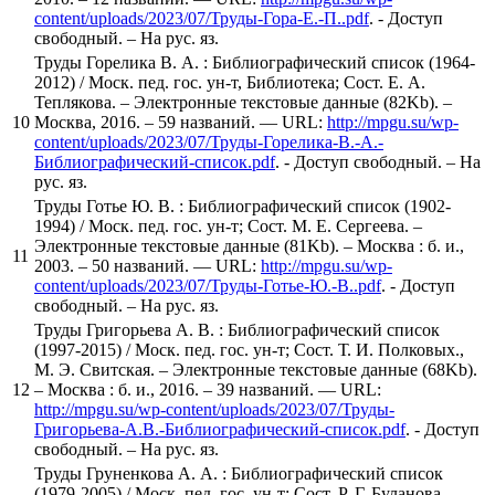
content/uploads/2023/07/Труды-Гора-Е.-П..pdf
. - Доступ
свободный. – На рус. яз.
Труды Горелика В. А. : Библиографический список (1964-
2012) / Моск. пед. гос. ун-т, Библиотека; Сост. Е. А.
Теплякова. – Электронные текстовые данные (82Kb). –
10
Москва, 2016. – 59 названий. — URL:
http://mpgu.su/wp-
content/uploads/2023/07/Труды-Горелика-В.-А.-
Библиографический-список.pdf
. - Доступ свободный. – На
рус. яз.
Труды Готье Ю. В. : Библиографический список (1902-
1994) / Моск. пед. гос. ун-т; Сост. М. Е. Сергеева. –
Электронные текстовые данные (81Kb). – Москва : б. и.,
11
2003. – 50 названий. — URL:
http://mpgu.su/wp-
content/uploads/2023/07/Труды-Готье-Ю.-В..pdf
. - Доступ
свободный. – На рус. яз.
Труды Григорьева А. В. : Библиографический список
(1997-2015) / Моск. пед. гос. ун-т; Сост. Т. И. Полковых.,
М. Э. Свитская. – Электронные текстовые данные (68Kb).
12
– Москва : б. и., 2016. – 39 названий. — URL:
http://mpgu.su/wp-content/uploads/2023/07/Труды-
Григорьева-А.В.-Библиографический-список.pdf
. - Доступ
свободный. – На рус. яз.
Труды Груненкова А. А. : Библиографический список
(1979-2005) / Моск. пед. гос. ун-т; Сост. Р. Г. Буланова. –