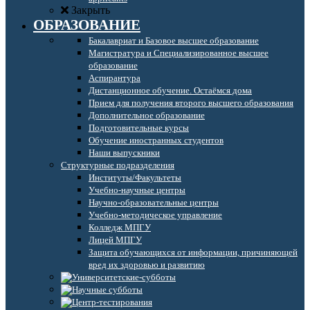
Закрыть
ОБРАЗОВАНИЕ
Бакалавриат и Базовое высшее образование
Магистратура и Специализированное высшее
образование
Аспирантура
Дистанционное обучение. Остаёмся дома
Прием для получения второго высшего образования
Дополнительное образование
Подготовительные курсы
Обучение иностранных студентов
Наши выпускники
Структурные подразделения
Институты/Факультеты
Учебно-научные центры
Научно-образовательные центры
Учебно-методическое управление
Колледж МПГУ
Лицей МПГУ
Защита обучающихся от информации, причиняющей
вред их здоровью и развитию