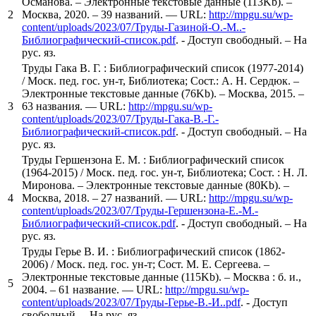
Османова. – Электронные текстовые данные (113Kb). –
2
Москва, 2020. – 39 названий. — URL:
http://mpgu.su/wp-
content/uploads/2023/07/Труды-Газиной-О.-М..-
Библиографический-список.pdf
. - Доступ свободный. – На
рус. яз.
Труды Гака В. Г. : Библиографический список (1977-2014)
/ Моск. пед. гос. ун-т, Библиотека; Сост.: А. Н. Сердюк. –
Электронные текстовые данные (76Kb). – Москва, 2015. –
3
63 названия. — URL:
http://mpgu.su/wp-
content/uploads/2023/07/Труды-Гака-В.-Г.-
Библиографический-список.pdf
. - Доступ свободный. – На
рус. яз.
Труды Гершензона Е. М. : Библиографический список
(1964-2015) / Моск. пед. гос. ун-т, Библиотека; Сост. : Н. Л.
Миронова. – Электронные текстовые данные (80Kb). –
4
Москва, 2018. – 27 названий. — URL:
http://mpgu.su/wp-
content/uploads/2023/07/Труды-Гершензона-Е.-М.-
Библиографический-список.pdf
. - Доступ свободный. – На
рус. яз.
Труды Герье В. И. : Библиографический список (1862-
2006) / Моск. пед. гос. ун-т; Сост. М. Е. Сергеева. –
Электронные текстовые данные (115Kb). – Москва : б. и.,
5
2004. – 61 название. — URL:
http://mpgu.su/wp-
content/uploads/2023/07/Труды-Герье-В.-И..pdf
. - Доступ
свободный. – На рус. яз.