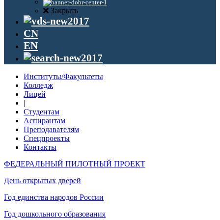
Закрыть
CN
EN
Институты/Факультеты
Колледж
Лицей
|
Студентам
Аспирантам
Преподавателям
Спецпроекты
Контакты
ФЕДЕРАЛЬНЫЙ ПИЛОТНЫЙ ПРОЕКТ
День открытых дверей
Год единства народов России
Год дошкольного образования