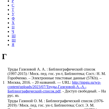
Р
С
Т
У
Ф
Х
Ц
Ч
Ш
Щ
Я
Г
Труды Газизовой А. А. : Библиографический список
(1997-2015) / Моск. пед. гос. ун-т, Библиотека; Сост.: Н. М.
Горобченко. – Электронные текстовые данные (57Kb). –
1
Москва, 2016. – 20 названий. — URL:
http://mpgu.su/wp-
content/uploads/2023/07/Труды-Газизовой-А.-А.-
Библиографический-список.pdf
. - Доступ свободный. – На
рус. яз.
Труды Газиной О. М. : Библиографический список (1976-
2019) / Моск. пед. гос. ун-т, Библиотека; Сост. Э. М.