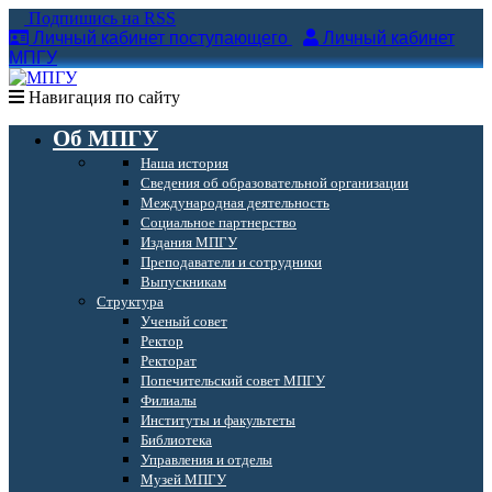
Подпишись на RSS
Личный кабинет поступающего
Личный кабинет
МПГУ
Навигация по сайту
Об МПГУ
Наша история
Сведения об образовательной организации
Международная деятельность
Социальное партнерство
Издания МПГУ
Преподаватели и сотрудники
Выпускникам
Структура
Ученый совет
Ректор
Ректорат
Попечительский совет МПГУ
Филиалы
Институты и факультеты
Библиотека
Управления и отделы
Музей МПГУ