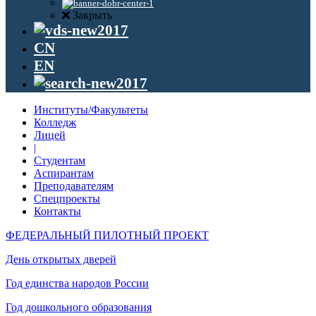
Закрыть
CN
EN
Институты/Факультеты
Колледж
Лицей
|
Студентам
Аспирантам
Преподавателям
Спецпроекты
Контакты
ФЕДЕРАЛЬНЫЙ ПИЛОТНЫЙ ПРОЕКТ
День открытых дверей
Год единства народов России
Год дошкольного образования