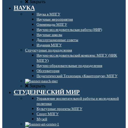
Закрыть
НАУКА
Наука в МПГУ
Научные мероприятия
Олимпиады МПГУ
Научно-исследовательская работа (НИР)
Научные школы
Диссертационные советы
Издания МПГУ
Структурные подразделения
Научно-исследовательский комплекс МПГУ (НИК
МПГУ)
Научно-образовательные подразделения
Обсерватория
Педагогический Технопарк «Кванториум» МПГУ
Закрыть
СТУДЕНЧЕСКИЙ МИР
Управление воспитательной работы и молодежной
политики
Культурные проекты МПГУ
Спорт МПГУ
Музей