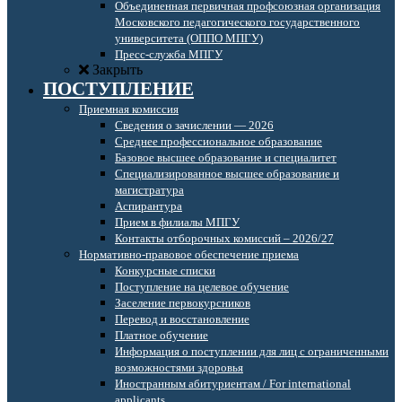
Объединенная первичная профсоюзная организация
Московского педагогического государственного
университета (ОППО МПГУ)
Пресс-служба МПГУ
Закрыть
ПОСТУПЛЕНИЕ
Приемная комиссия
Сведения о зачислении — 2026
Среднее профессиональное образование
Базовое высшее образование и специалитет
Специализированное высшее образование и
магистратура
Аспирантура
Прием в филиалы МПГУ
Контакты отборочных комиссий – 2026/27
Нормативно-правовое обеспечение приема
Конкурсные списки
Поступление на целевое обучение
Заселение первокурсников
Перевод и восстановление
Платное обучение
Информация о поступлении для лиц с ограниченными
возможностями здоровья
Иностранным абитуриентам / For international
applicants