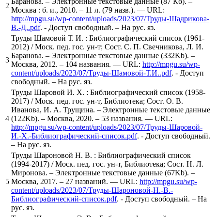
Баранова. – Электронные текстовые данные (87 Кб). –
2
Москва : б. и., 2010. – 11 л. (79 назв.). — URL:
http://mpgu.su/wp-content/uploads/2023/07/Труды-Шадрикова-
В.-Д..pdf
. - Доступ свободный. – На рус. яз.
Труды Шамовой Т. И. : Библиографический список (1961-
2012) / Моск. пед. гос. ун-т; Сост. С. П. Свечникова, Л. И.
Баранова. – Электронные текстовые данные (332Kb). –
3
Москва, 2012. – 104 названия. — URL:
http://mpgu.su/wp-
content/uploads/2023/07/Труды-Шамовой-Т.И..pdf
. - Доступ
свободный. – На рус. яз.
Труды Шаровой И. Х. : Библиографический список (1958-
2017) / Моск. пед. гос. ун-т, Библиотека; Сост. О. В.
Иванова, И. А. Трущина. – Электронные текстовые данные
4
(122Kb). – Москва, 2020. – 53 названия. — URL:
http://mpgu.su/wp-content/uploads/2023/07/Труды-Шаровой-
И.-Х.-Библиографический-список.pdf
. - Доступ свободный.
– На рус. яз.
Труды Шароновой Н. В. : Библиографический список
(1994-2017) / Моск. пед. гос. ун-т, Библиотека; Сост. Н. Л.
Миронова. – Электронные текстовые данные (67Kb). –
5
Москва, 2017. – 27 названий. — URL:
http://mpgu.su/wp-
content/uploads/2023/07/Труды-Шароновой-Н.-В.-
Библиографический-список.pdf
. - Доступ свободный. – На
рус. яз.