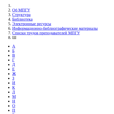
Об МПГУ
Структура
Библиотека
Электронные ресурсы
Информационно-библиографические материалы
Списки трудов преподавателей МПГУ
Ш
А
Б
В
Г
Д
Е
Ж
З
И
К
Л
М
Н
О
П