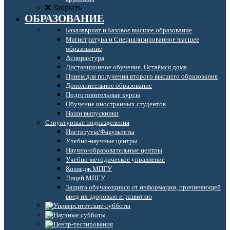
Закрыть
ОБРАЗОВАНИЕ
Бакалавриат и Базовое высшее образование
Магистратура и Специализированное высшее
образование
Аспирантура
Дистанционное обучение. Остаёмся дома
Прием для получения второго высшего образования
Дополнительное образование
Подготовительные курсы
Обучение иностранных студентов
Наши выпускники
Структурные подразделения
Институты/Факультеты
Учебно-научные центры
Научно-образовательные центры
Учебно-методическое управление
Колледж МПГУ
Лицей МПГУ
Защита обучающихся от информации, причиняющей
вред их здоровью и развитию