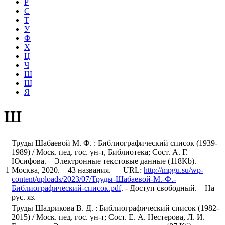
Р
С
Т
У
Ф
Х
Ц
Ч
Ш
Щ
Я
Ш
Труды Шабаевой М. Ф. : Библиографический список (1939-
1989) / Моск. пед. гос. ун-т, Библиотека; Сост. А. Г.
Юсифова. – Электронные текстовые данные (118Kb). –
1
Москва, 2020. – 43 названия. — URL:
http://mpgu.su/wp-
content/uploads/2023/07/Труды-Шабаевой-М.-Ф.-
Библиографический-список.pdf
. - Доступ свободный. – На
рус. яз.
Труды Шадрикова В. Д. : Библиографический список (1982-
2015) / Моск. пед. гос. ун-т; Сост. Е. А. Нестерова, Л. И.