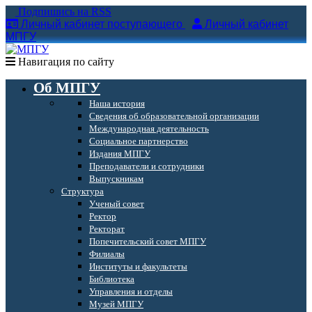
Подпишись на RSS
Личный кабинет поступающего
Личный кабинет
МПГУ
Навигация по сайту
Об МПГУ
Наша история
Сведения об образовательной организации
Международная деятельность
Социальное партнерство
Издания МПГУ
Преподаватели и сотрудники
Выпускникам
Структура
Ученый совет
Ректор
Ректорат
Попечительский совет МПГУ
Филиалы
Институты и факультеты
Библиотека
Управления и отделы
Музей МПГУ