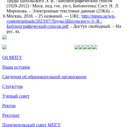
Труды Шпольского Э. В. : Библиографический список
(1929-2012) / Моск. пед. гос. ун-т, Библиотека; Сост. Н. Л.
Миронова. – Электронные текстовые данные (25Kb). –
6
Москва, 2018. – 25 названий. — URL:
http://mpgu.su/wp-
content/uploads/2023/07/Труды-Шпольского-Э.-В.-
Библиографический-список.pdf
. - Доступ свободный. – На
рус. яз.
Об МПГУ
Наша история
Сведения об образовательной организации
Структура
Ученый совет
Ректор
Ректорат
Попечительский совет МПГУ