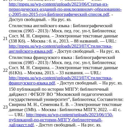
http://mpgu.su/wp-content/uploads/2023/06/Статьи-из-
периодических-изданий-по-инклюзивному-образованию-
с-2005-по-2015-год-Библиографический-список.pdf
. -
Доступ свободный. – На рус. яз.
Стилистика английского языка : Библиографический
список (1965 - 2013) / Моск. пед. гос. ун-т, Библиотека;
Сост. М. Н. Свирина. – Электронные текстовые данные
21
(338 Кб). – Москва : б. и., 2013. – 88 названий. — URL:
http://mpgu.su/wp-content/uploads/2023/07/Стилистика-
английского-языка.pdf
. - Доступ свободный. – На рус. яз.
Стилистика французского языка : Библиографический
список (1985 - 2013) / Моск. пед. гос. ун-т, Библиотека;
Сост. М. Н. Свирина. – Электронные текстовые данные
22
(61Kb). – Москва, 2013. – 33 названия. — URL:
http://mpgu.su/wp-content/uploads/2023/07/Стилистика-
французского-языка.pdf
. - Доступ свободный. – На рус. яз.
150 публикаций по истории МПГУ: библиотечный
дайджест / ФГБОУ ВО "Московский педагогический
государственный университет", Библиотека; Составители:
Свирина М. Н., Семенова Е. В. – Электронные текстовые
23
данные (1Mb). – Москва : Библиотека МПГУ, 2022. – 41 с.
— URL:
http://mpgu.su/wp-content/uploads/2023/06/150-
публикаций-по-истории-МПГУ-библиотечный-
дайджест.pdf
. - Доступ свободный. – На рус. яз.