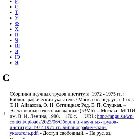
Р
С
Т
У
Ф
Х
Ц
Ч
Ш
Э
Ю
Я
С
Сборники научных трудов института, 1972 - 1975 гг. :
Библиографический указатель / Моск. гос. пед. ун-т; Сост.
Т. Н. Айвазова, О. Н. Сетницкая; Ред. Е. П. Слуцкая. –
Электронные текстовые данные (53Mb). – Москва : МГПИ
1
им. В. И. Ленина, 1980. – 170 с. — URL:
http://mpgu.su/wp-
content/uploads/2023/06/Сборники-научных-трудов-
института-1972-1975-гг.-Библиографический-
указатель.pdf
. - Доступ свободный. – На рус. яз.