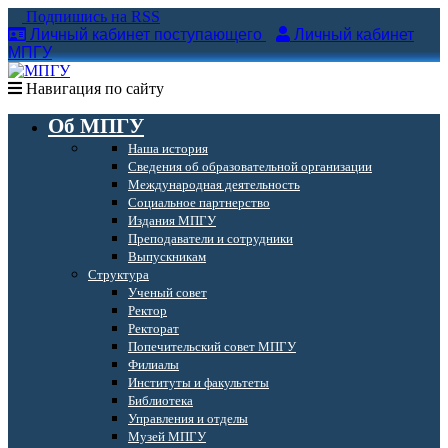
Подпишись на RSS
Личный кабинет поступающего
Личный кабинет
МПГУ
Навигация по сайту
Об МПГУ
Наша история
Сведения об образовательной организации
Международная деятельность
Социальное партнерство
Издания МПГУ
Преподаватели и сотрудники
Выпускникам
Структура
Ученый совет
Ректор
Ректорат
Попечительский совет МПГУ
Филиалы
Институты и факультеты
Библиотека
Управления и отделы
Музей МПГУ