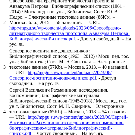
Своеобразие литературного творчества протопопа
Аввакума Петрова : Библиографический список (1861 -
2014) / Моск. пед. гос. ун-т, Библиотека; Сост.: Ю. В.
Педро. – Электронные текстовые данные (86Kb). –
2
Москва : б. и., 2015. – 56 названий. — URL:
http://mpgu.su/wp-content/uploads/2023/06/Своеобразие-
литературного-творчества-протопопа-Аввакума-Петрова-
Библиографический-список.pdf
. - Доступ свободный. – На
рус. яз.
Сенсорное воспитание дошкольников :
Библиографический список (1963 - 2012) / Моск. пед. гос.
ун-т; Библиотека; Сост. М. Э. Свитская. – Электронные
3
текстовые данные (57Kb). – Москва, 2013. – 40 названий.
— URL:
http://mpgu.su/wp-content/uploads/2023/06/
Сенсорное-воспитание-дошкольников.pdf
. - Доступ
свободный. – На рус. яз.
Сергей Васильевич Рахманинов: исследования,
воспоминания, биографические материалы :
Библиографический список (1945-2018) / Моск. пед. гос.
ун-т, Библиотека; Сост. М. Н. Свирина. – Электронные
4
текстовые данные (65Kb). – Москва, 2018. – 54 названия.
— URL:
http://mpgu.su/wp-content/uploads/2023/06/Сергей-
Васильевич-Рахманинов-исследования-воспоминания-
биографические-материалы-Библиографический-
список.pdf
. - Доступ свободный. – На рус. яз.