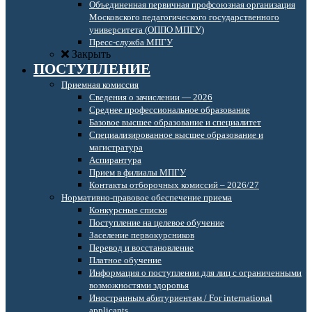
Объединенная первичная профсоюзная организация
Московского педагогического государственного
университета (ОППО МПГУ)
Пресс-служба МПГУ
Закрыть
ПОСТУПЛЕНИЕ
Приемная комиссия
Сведения о зачислении — 2026
Среднее профессиональное образование
Базовое высшее образование и специалитет
Специализированное высшее образование и
магистратура
Аспирантура
Прием в филиалы МПГУ
Контакты отборочных комиссий – 2026/27
Нормативно-правовое обеспечение приема
Конкурсные списки
Поступление на целевое обучение
Заселение первокурсников
Перевод и восстановление
Платное обучение
Информация о поступлении для лиц с ограниченными
возможностями здоровья
Иностранным абитуриентам / For international
applicants