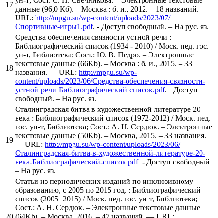
ун-т; Сост. С. П. Свечникова. – Электронные текстовые
17
данные (96,0 Кб). – Москва : б. и., 2012. – 18 названий. —
URL:
http://mpgu.su/wp-content/uploads/2023/07/
Спортивные-игры1.pdf
. - Доступ свободный. – На рус. яз.
Средства обеспечения связности устной речи :
Библиографический список (1934 - 2010) / Моск. пед. гос.
ун-т, Библиотека; Сост.: Ю. В. Педро. – Электронные
текстовые данные (66Kb). – Москва : б. и., 2015. – 33
18
названия. — URL:
http://mpgu.su/wp-
content/uploads/2023/06/Средства-обеспечения-связности-
устной-речи-Библиографический-список.pdf
. - Доступ
свободный. – На рус. яз.
Сталинградская битва в художественной литературе 20
века : Библиографический список (1972-2012) / Моск. пед.
гос. ун-т, Библиотека; Сост.: А. Н. Сердюк. – Электронные
текстовые данные (50Kb). – Москва, 2015. – 33 названия.
19
— URL:
http://mpgu.su/wp-content/uploads/2023/06/
Сталинградская-битва-в-художественной-литературе-20-
века-Библиографический-список.pdf
. - Доступ свободный.
– На рус. яз.
Статьи из периодических изданий по инклюзивному
образованию, с 2005 по 2015 год. : Библиографический
список (2005- 2015) / Моск. пед. гос. ун-т, Библиотека;
Сост.: А. Н. Сердюк. – Электронные текстовые данные
20
(64Kb). – Москва, 2016. – 47 названий. — URL: