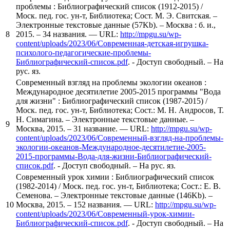
проблемы : Библиографический список (1912-2015) /
Моск. пед. гос. ун-т, Библиотека; Сост. М. Э. Свитская. –
Электронные текстовые данные (57Kb). – Москва : б. и.,
8
2015. – 34 названия. — URL:
http://mpgu.su/wp-
content/uploads/2023/06/Современная-детская-игрушка-
психолого-педагогические-проблемы-
Библиографический-список.pdf
. - Доступ свободный. – На
рус. яз.
Современный взгляд на проблемы экологии океанов :
Международное десятилетие 2005-2015 программы "Вода
для жизни" : Библиографический список (1987-2015) /
Моск. пед. гос. ун-т, Библиотека; Сост.: М. Н. Андросов, Т.
Н. Симагина. – Электронные текстовые данные. –
9
Москва, 2015. – 31 название. — URL:
http://mpgu.su/wp-
content/uploads/2023/06/Современный-взгляд-на-проблемы-
экологии-океанов-Международное-десятилетие-2005-
2015-программы-Вода-для-жизни-Библиографический-
список.pdf
. - Доступ свободный. – На рус. яз.
Современный урок химии : Библиографический список
(1982-2014) / Моск. пед. гос. ун-т, Библиотека; Сост.: Е. В.
Семенова. – Электронные текстовые данные (146Kb). –
10
Москва, 2015. – 152 названия. — URL:
http://mpgu.su/wp-
content/uploads/2023/06/Современный-урок-химии-
Библиографический-список.pdf
. - Доступ свободный. – На