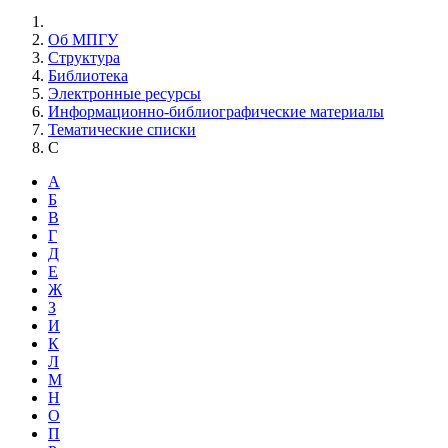
Об МПГУ
Структура
Библиотека
Электронные ресурсы
Информационно-библиографические материалы
Тематические списки
С
А
Б
В
Г
Д
Е
Ж
З
И
К
Л
М
Н
О
П