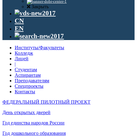
Закрыть
CN
EN
Институты/Факультеты
Колледж
Лицей
|
Студентам
Аспирантам
Преподавателям
Спецпроекты
Контакты
ФЕДЕРАЛЬНЫЙ ПИЛОТНЫЙ ПРОЕКТ
День открытых дверей
Год единства народов России
Год дошкольного образования