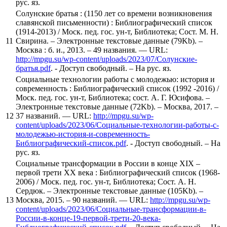
рус. яз.
Солунские братья : (1150 лет со времени возникновения
славянской письменности) : Библиографический список
(1914-2013) / Моск. пед. гос. ун-т, Библиотека; Сост. М. Н.
11
Свирина. – Электронные текстовые данные (79Kb). –
Москва : б. и., 2013. – 49 названия. — URL:
http://mpgu.su/wp-content/uploads/2023/07/Солунские-
братья.pdf
. - Доступ свободный. – На рус. яз.
Социальные технологии работы с молодежью: история и
современность : Библиографический список (1992 -2016) /
Моск. пед. гос. ун-т, Библиотека; сост. А. Г. Юсифова. –
Электронные текстовые данные (72Kb). – Москва, 2017. –
12
37 названий. — URL:
http://mpgu.su/wp-
content/uploads/2023/06/Социальные-технологии-работы-с-
молодежью-история-и-современность-
Библиографический-список.pdf
. - Доступ свободный. – На
рус. яз.
Социальные трансформации в России в конце XIX –
первой трети XX века : Библиографический список (1968-
2006) / Моск. пед. гос. ун-т, Библиотека; Сост. А. Н.
Сердюк. – Электронные текстовые данные (105Kb). –
13
Москва, 2015. – 90 названий. — URL:
http://mpgu.su/wp-
content/uploads/2023/06/Социальные-трансформации-в-
России-в-конце-19-первой-трети-20-века-