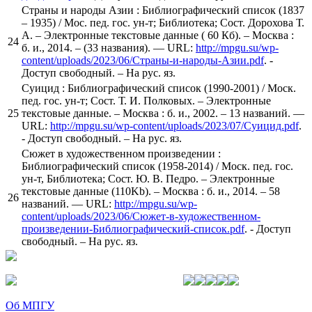
Страны и народы Азии : Библиографический список (1837
– 1935) / Мос. пед. гос. ун-т; Библиотека; Сост. Дорохова Т.
А. – Электронные текстовые данные ( 60 Кб). – Москва :
24
б. и., 2014. – (33 названия). — URL:
http://mpgu.su/wp-
content/uploads/2023/06/Страны-и-народы-Азии.pdf
. -
Доступ свободный. – На рус. яз.
Суицид : Библиографический список (1990-2001) / Моск.
пед. гос. ун-т; Сост. Т. И. Полковых. – Электронные
25
текстовые данные. – Москва : б. и., 2002. – 13 названий. —
URL:
http://mpgu.su/wp-content/uploads/2023/07/Суицид.pdf
.
- Доступ свободный. – На рус. яз.
Сюжет в художественном произведении :
Библиографический список (1958-2014) / Моск. пед. гос.
ун-т, Библиотека; Сост. Ю. В. Педро. – Электронные
текстовые данные (110Kb). – Москва : б. и., 2014. – 58
26
названий. — URL:
http://mpgu.su/wp-
content/uploads/2023/06/Сюжет-в-художественном-
произведении-Библиографический-список.pdf
. - Доступ
свободный. – На рус. яз.
Об МПГУ