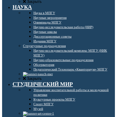
Закрыть
НАУКА
Наука в МПГУ
Научные мероприятия
Олимпиады МПГУ
Научно-исследовательская работа (НИР)
Научные школы
Диссертационные советы
Издания МПГУ
Структурные подразделения
Научно-исследовательский комплекс МПГУ (НИК
МПГУ)
Научно-образовательные подразделения
Обсерватория
Педагогический Технопарк «Кванториум» МПГУ
Закрыть
СТУДЕНЧЕСКИЙ МИР
Управление воспитательной работы и молодежной
политики
Культурные проекты МПГУ
Спорт МПГУ
Музей