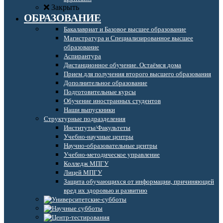
Закрыть
ОБРАЗОВАНИЕ
Бакалавриат и Базовое высшее образование
Магистратура и Специализированное высшее
образование
Аспирантура
Дистанционное обучение. Остаёмся дома
Прием для получения второго высшего образования
Дополнительное образование
Подготовительные курсы
Обучение иностранных студентов
Наши выпускники
Структурные подразделения
Институты/Факультеты
Учебно-научные центры
Научно-образовательные центры
Учебно-методическое управление
Колледж МПГУ
Лицей МПГУ
Защита обучающихся от информации, причиняющей
вред их здоровью и развитию