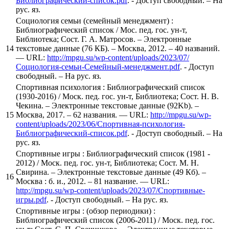
Библиографический-список.pdf
. - Доступ свободный. – На
рус. яз.
Социология семьи (семейный менеджмент) :
Библиографический список / Мос. пед. гос. ун-т,
Библиотека; Сост. Г. А. Матросов. – Электронные
14
текстовые данные (76 КБ). – Москва, 2012. – 40 названий.
— URL:
http://mpgu.su/wp-content/uploads/2023/07/
Социология-семьи-Семейный-менеджмент.pdf
. - Доступ
свободный. – На рус. яз.
Спортивная психология : Библиографический список
(1930-2016) / Моск. пед. гос. ун-т, Библиотека; Сост. Н. В.
Чекина. – Электронные текстовые данные (92Kb). –
15
Москва, 2017. – 62 названия. — URL:
http://mpgu.su/wp-
content/uploads/2023/06/Спортивная-психология-
Библиографический-список.pdf
. - Доступ свободный. – На
рус. яз.
Спортивные игры : Библиографический список (1981 -
2012) / Моск. пед. гос. ун-т, Библиотека; Сост. М. Н.
Свирина. – Электронные текстовые данные (49 Кб). –
16
Москва : б. и., 2012. – 81 название. — URL:
http://mpgu.su/wp-content/uploads/2023/07/Спортивные-
игры.pdf
. - Доступ свободный. – На рус. яз.
Спортивные игры : (обзор периодики) :
Библиографический список (2006-2011) / Моск. пед. гос.