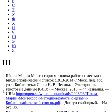
Р
С
Т
У
Ф
Х
Ц
Ч
Ш
Э
Ю
Я
Ш
Школа Марии Монтессори: методика работы с детьми :
Библиографический список (1913-2014) / Моск. пед. гос.
ун-т, Библиотека; Сост.: Н. В. Чекина. – Электронные
текстовые данные (64Kb). – Москва, 2015. – 44 названия. —
1
URL:
http://mpgu.su/wp-content/uploads/2023/06/Школа-
Марии-Монтессори-методика-работы-с-детьми-
Библиографический-список.pdf
. - Доступ свободный. – На
рус. яз.