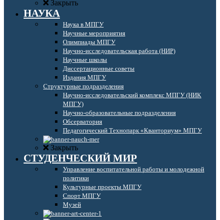
Закрыть
НАУКА
Наука в МПГУ
Научные мероприятия
Олимпиады МПГУ
Научно-исследовательская работа (НИР)
Научные школы
Диссертационные советы
Издания МПГУ
Структурные подразделения
Научно-исследовательский комплекс МПГУ (НИК
МПГУ)
Научно-образовательные подразделения
Обсерватория
Педагогический Технопарк «Кванториум» МПГУ
Закрыть
СТУДЕНЧЕСКИЙ МИР
Управление воспитательной работы и молодежной
политики
Культурные проекты МПГУ
Спорт МПГУ
Музей