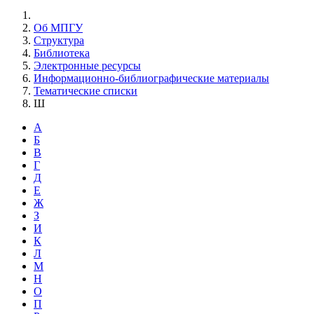
Об МПГУ
Структура
Библиотека
Электронные ресурсы
Информационно-библиографические материалы
Тематические списки
Ш
А
Б
В
Г
Д
Е
Ж
З
И
К
Л
М
Н
О
П