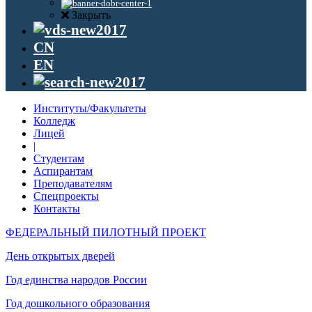
Закрыть
CN
EN
Институты/Факультеты
Колледж
Лицей
|
Студентам
Аспирантам
Преподавателям
Спецпроекты
Контакты
ФЕДЕРАЛЬНЫЙ ПИЛОТНЫЙ ПРОЕКТ
День открытых дверей
Год единства народов России
Год дошкольного образования