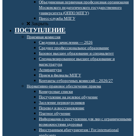
Объединенная первичная профсоюзная организация
Московского педагогического государственного
университета (ОППО МПГУ)
Пресс-служба МПГУ
Закрыть
ПОСТУПЛЕНИЕ
Приемная комиссия
Сведения о зачислении — 2026
Среднее профессиональное образование
Базовое высшее образование и специалитет
Специализированное высшее образование и
магистратура
Аспирантура
Прием в филиалы МПГУ
Контакты отборочных комиссий – 2026/27
Нормативно-правовое обеспечение приема
Конкурсные списки
Поступление на целевое обучение
Заселение первокурсников
Перевод и восстановление
Платное обучение
Информация о поступлении для лиц с ограниченными
возможностями здоровья
Иностранным абитуриентам / For international
applicants