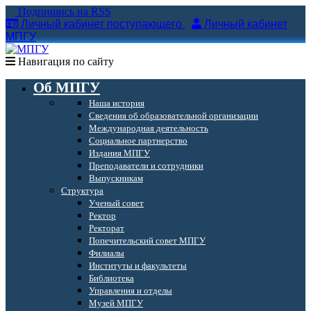
Подпишись на RSS
Личный кабинет поступающего
Личный кабинет
МПГУ
Навигация по сайту
Об МПГУ
Наша история
Сведения об образовательной организации
Международная деятельность
Социальное партнерство
Издания МПГУ
Преподаватели и сотрудники
Выпускникам
Структура
Ученый совет
Ректор
Ректорат
Попечительский совет МПГУ
Филиалы
Институты и факультеты
Библиотека
Управления и отделы
Музей МПГУ