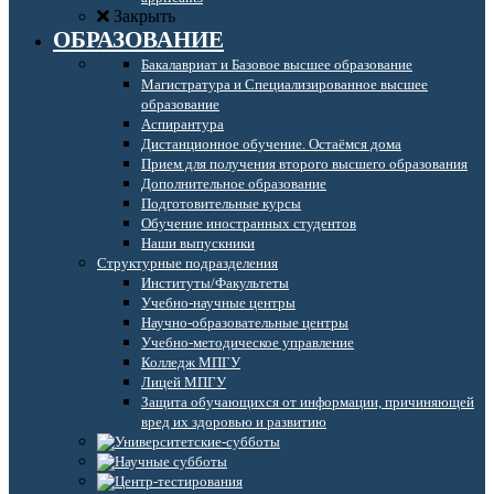
Закрыть
ОБРАЗОВАНИЕ
Бакалавриат и Базовое высшее образование
Магистратура и Специализированное высшее
образование
Аспирантура
Дистанционное обучение. Остаёмся дома
Прием для получения второго высшего образования
Дополнительное образование
Подготовительные курсы
Обучение иностранных студентов
Наши выпускники
Структурные подразделения
Институты/Факультеты
Учебно-научные центры
Научно-образовательные центры
Учебно-методическое управление
Колледж МПГУ
Лицей МПГУ
Защита обучающихся от информации, причиняющей
вред их здоровью и развитию