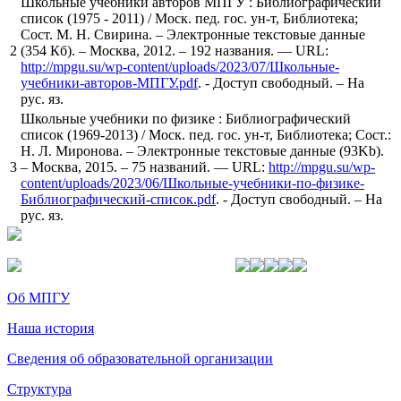
Школьные учебники авторов МПГУ : Библиографический
список (1975 - 2011) / Моск. пед. гос. ун-т, Библиотека;
Сост. М. Н. Свирина. – Электронные текстовые данные
2
(354 Кб). – Москва, 2012. – 192 названия. — URL:
http://mpgu.su/wp-content/uploads/2023/07/Школьные-
учебники-авторов-МПГУ.pdf
. - Доступ свободный. – На
рус. яз.
Школьные учебники по физике : Библиографический
список (1969-2013) / Моск. пед. гос. ун-т, Библиотека; Сост.:
Н. Л. Миронова. – Электронные текстовые данные (93Kb).
3
– Москва, 2015. – 75 названий. — URL:
http://mpgu.su/wp-
content/uploads/2023/06/Школьные-учебники-по-физике-
Библиографический-список.pdf
. - Доступ свободный. – На
рус. яз.
Об МПГУ
Наша история
Сведения об образовательной организации
Структура