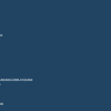
ра
озможностями здоровья
s
ние