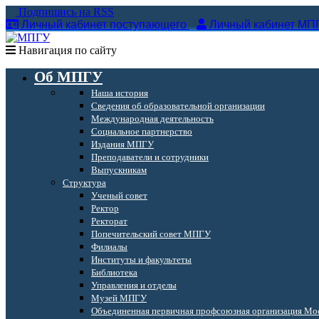
Подпишись на RSS
Личный кабинет поступающего
Личный кабинет МП
Навигация по сайту
Об МПГУ
Наша история
Сведения об образовательной организации
Международная деятельность
Социальное партнерство
Издания МПГУ
Преподаватели и сотрудники
Выпускникам
Структура
Ученый совет
Ректор
Ректорат
Попечительский совет МПГУ
Филиалы
Институты и факультеты
Библиотека
Управления и отделы
Музей МПГУ
Объединенная первичная профсоюзная организация Мос