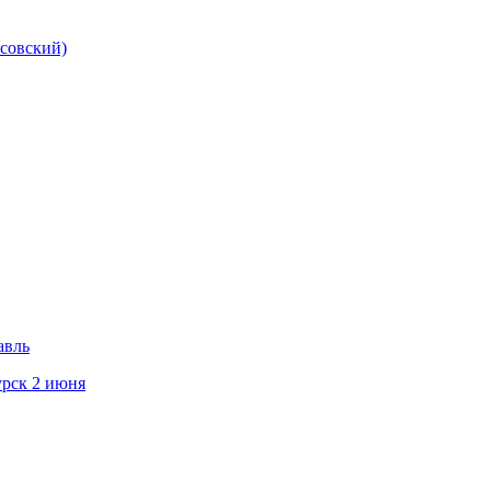
исовский)
авль
урск 2 июня