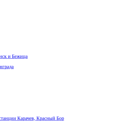
нск и Бежица
нграда
станции Карачев, Красный Бор