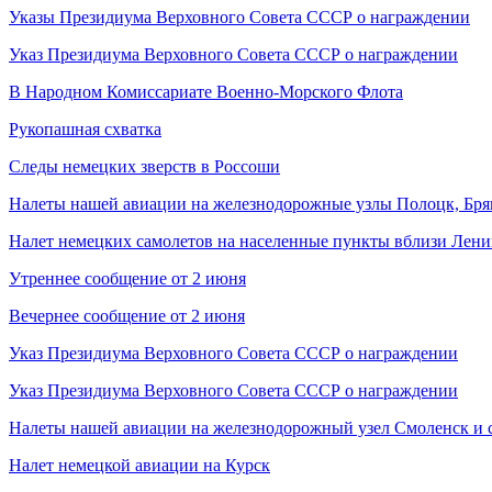
Указы Президиума Верховного Совета СССР о награждении
Указ Президиума Верховного Совета СССР о награждении
В Народном Комиссариате Военно-Морского Флота
Рукопашная схватка
Следы немецких зверств в Россоши
Налеты нашей авиации на железнодорожные узлы Полоцк, Бря
Налет немецких самолетов на населенные пункты вблизи Лени
Утреннее сообщение от 2 июня
Вечернее сообщение от 2 июня
Указ Президиума Верховного Совета СССР о награждении
Указ Президиума Верховного Совета СССР о награждении
Налеты нашей авиации на железнодорожный узел Смоленск и 
Налет немецкой авиации на Курск