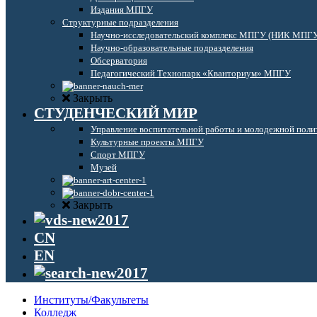
Издания МПГУ
Структурные подразделения
Научно-исследовательский комплекс МПГУ (НИК МПГ
Научно-образовательные подразделения
Обсерватория
Педагогический Технопарк «Кванториум» МПГУ
Закрыть
СТУДЕНЧЕСКИЙ МИР
Управление воспитательной работы и молодежной поли
Культурные проекты МПГУ
Спорт МПГУ
Музей
Закрыть
CN
EN
Институты/Факультеты
Колледж