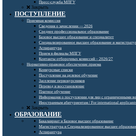
Пресс-служба МПГУ
Закрыть
ПОСТУПЛЕНИЕ
Приемная комиссия
Сведения о зачислении — 2026
Среднее профессиональное образование
Базовое высшее образование и специалитет
Специализированное высшее образование и магистрату
Аспирантура
Прием в филиалы МПГУ
Контакты отборочных комиссий – 2026/27
Нормативно-правовое обеспечение приема
Конкурсные списки
Поступление на целевое обучение
Заселение первокурсников
Перевод и восстановление
Платное обучение
Информация о поступлении для лиц с ограниченными в
Иностранным абитуриентам / For international applicant
Закрыть
ОБРАЗОВАНИЕ
Бакалавриат и Базовое высшее образование
Магистратура и Специализированное высшее образова
Аспирантура