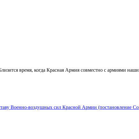
Близится время, когда Красная Армия совместно с армиями наши
ставу Военно-воздушных сил Красной Армии (постановление С