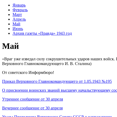
Январь
Февраль
Март
Апрель
Май
Июнь
Архив газеты «Правда» 1943 год
Май
«Враг уже изведал силу сокрушительных ударов наших войск. 
Верховного Главнокомандующего И. В. Сталина)
От советского Информбюро!
Приказ Верховного Главнокомандующего от 1.05.1943 №195
О присвоении воинских званий высшему начальствующему со
Утреннее сообщение от 30 апреля
Вечернее сообщение от 30 апреля
Указы Президиума Верховного Совета СССР о награждении