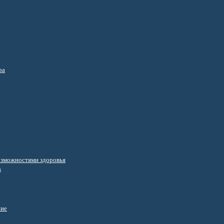
ра
озможностями здоровья
s
ние