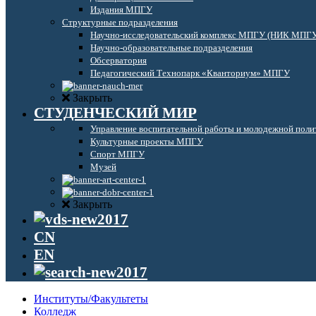
Издания МПГУ
Структурные подразделения
Научно-исследовательский комплекс МПГУ (НИК МПГ
Научно-образовательные подразделения
Обсерватория
Педагогический Технопарк «Кванториум» МПГУ
Закрыть
СТУДЕНЧЕСКИЙ МИР
Управление воспитательной работы и молодежной поли
Культурные проекты МПГУ
Спорт МПГУ
Музей
Закрыть
CN
EN
Институты/Факультеты
Колледж