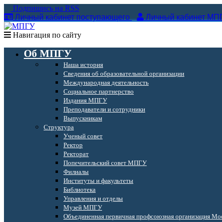
Подпишись на RSS
Личный кабинет поступающего
Личный кабинет МП
Навигация по сайту
Об МПГУ
Наша история
Сведения об образовательной организации
Международная деятельность
Социальное партнерство
Издания МПГУ
Преподаватели и сотрудники
Выпускникам
Структура
Ученый совет
Ректор
Ректорат
Попечительский совет МПГУ
Филиалы
Институты и факультеты
Библиотека
Управления и отделы
Музей МПГУ
Объединенная первичная профсоюзная организация Мос