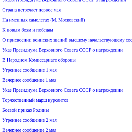
Страна встречает первое мая
На именных самолетах (М. Московский)
К новым боям и победам
О присвоении воинских званий высшему начальствующему со
Указ Президиума Верховного Совета СССР о награждении
В Народном Комиссариате обороны
Утреннее сообщение 1 мая
Вечернее сообщение 1 мая
Указ Президиума Верховного Совета СССР о награждении
Торжественный марш курсантов
Боевой приказ Родины
Утреннее сообщение 2 мая
Вечернее сообщение 2 мая