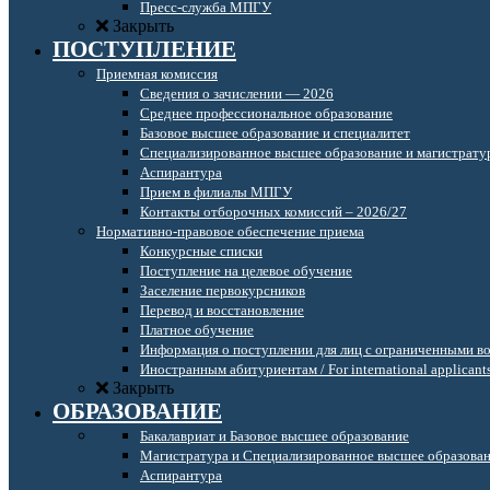
Пресс-служба МПГУ
Закрыть
ПОСТУПЛЕНИЕ
Приемная комиссия
Сведения о зачислении — 2026
Среднее профессиональное образование
Базовое высшее образование и специалитет
Специализированное высшее образование и магистрату
Аспирантура
Прием в филиалы МПГУ
Контакты отборочных комиссий – 2026/27
Нормативно-правовое обеспечение приема
Конкурсные списки
Поступление на целевое обучение
Заселение первокурсников
Перевод и восстановление
Платное обучение
Информация о поступлении для лиц с ограниченными в
Иностранным абитуриентам / For international applicant
Закрыть
ОБРАЗОВАНИЕ
Бакалавриат и Базовое высшее образование
Магистратура и Специализированное высшее образова
Аспирантура