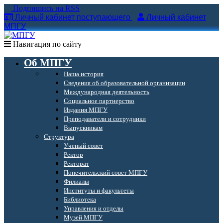
Подпишись на RSS
Личный кабинет поступающего
Личный кабинет
МПГУ
Навигация по сайту
Об МПГУ
Наша история
Сведения об образовательной организации
Международная деятельность
Социальное партнерство
Издания МПГУ
Преподаватели и сотрудники
Выпускникам
Структура
Ученый совет
Ректор
Ректорат
Попечительский совет МПГУ
Филиалы
Институты и факультеты
Библиотека
Управления и отделы
Музей МПГУ