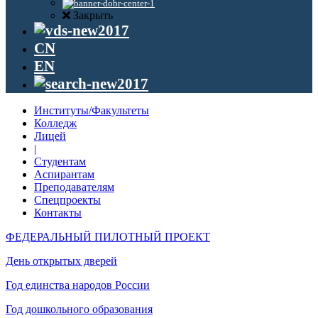
Закрыть
CN
EN
Институты/Факультеты
Колледж
Лицей
|
Студентам
Аспирантам
Преподавателям
Спецпроекты
Контакты
ФЕДЕРАЛЬНЫЙ ПИЛОТНЫЙ ПРОЕКТ
День открытых дверей
Год единства народов России
Год дошкольного образования