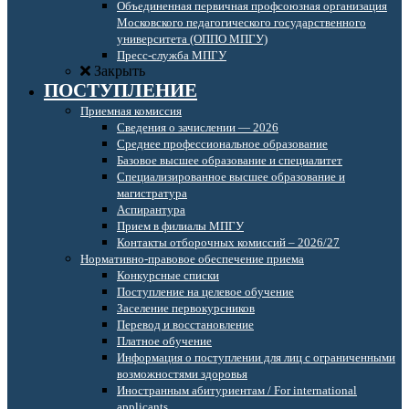
Объединенная первичная профсоюзная организация
Московского педагогического государственного
университета (ОППО МПГУ)
Пресс-служба МПГУ
Закрыть
ПОСТУПЛЕНИЕ
Приемная комиссия
Сведения о зачислении — 2026
Среднее профессиональное образование
Базовое высшее образование и специалитет
Специализированное высшее образование и
магистратура
Аспирантура
Прием в филиалы МПГУ
Контакты отборочных комиссий – 2026/27
Нормативно-правовое обеспечение приема
Конкурсные списки
Поступление на целевое обучение
Заселение первокурсников
Перевод и восстановление
Платное обучение
Информация о поступлении для лиц с ограниченными
возможностями здоровья
Иностранным абитуриентам / For international
applicants