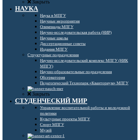
Закрыть
НАУКА
Наука в МПГУ
Научные мероприятия
Олимпиады МПГУ
Научно-исследовательская работа (НИР)
Научные школы
Диссертационные советы
Издания МПГУ
Структурные подразделения
Научно-исследовательский комплекс МПГУ (НИК
МПГУ)
Научно-образовательные подразделения
Обсерватория
Педагогический Технопарк «Кванториум» МПГУ
Закрыть
СТУДЕНЧЕСКИЙ МИР
Управление воспитательной работы и молодежной
политики
Культурные проекты МПГУ
Спорт МПГУ
Музей