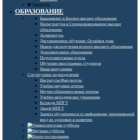
Закрыть
ОБРАЗОВАНИЕ
Бакалавриат и Базовое высшее образование
Магистратура и Специализированное высшее
образование
Аспирантура
Дистанционное обучение. Остаёмся дома
Прием для получения второго высшего образования
Дополнительное образование
Подготовительные курсы
Обучение иностранных студентов
Наши выпускники
Структурные подразделения
Институты/Факультеты
Учебно-научные центры
Научно-образовательные центры
Учебно-методическое управление
Колледж МПГУ
Лицей МПГУ
Защита обучающихся от информации, причиняющей
вред их здоровью и развитию