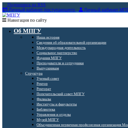
Подпишись на RSS
Личный кабинет поступающего
Личный кабинет МП
Навигация по сайту
Об МПГУ
Наша история
Сведения об образовательной организации
Международная деятельность
Социальное партнерство
Издания МПГУ
Преподаватели и сотрудники
Выпускникам
Структура
Ученый совет
Ректор
Ректорат
Попечительский совет МПГУ
Филиалы
Институты и факультеты
Библиотека
Управления и отделы
Музей МПГУ
Объединенная первичная профсоюзная организация Мос