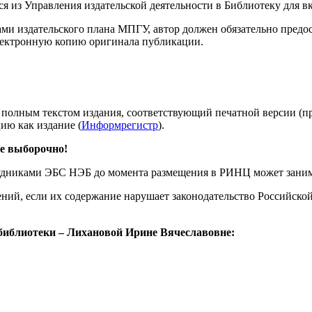
ся из Управления издательской деятельности в Библиотеку для 
ми издательского плана МПГУ, автор должен обязательно предо
электронную копию оригинала публикации.
 полным текстом издания, соответствующий печатной версии (п
ию как издание (
Информрегистр
).
е выборочно!
удниками ЭБС НЭБ до момента размещения в РИНЦ может занимат
дений, если их содержание нарушает законодательство Российск
библиотеки – Лихановой Ирине Вячеславовне: