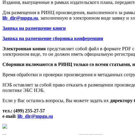
Издания, выпущенные в рамках издательского плана, передают
Для размещения в РИНЦ произведения, выполненного за рамка
lib
_
dir
@
mpgu
.su
, заполненную в электронном виде заявку и 
Заявка на размещение книги
Заявка на размещение сборника конференции
Электронная копия
представляет собой файл в формате PDF с
электронном виде, то он должен иметь официальную регистрац
Сборники включаются в РИНЦ только со всеми статьями, н
Время обработки и проверки произведения и метаданных сотр
НЭБ оставляет за собой право отказать в размещении произве
политике ЭБС НЭБ.
Если у Вас остались вопросы, Вы можете задать их
директору 
тел
.: (499) 255-27-57
e-mail:
lib_dir@mpgu.su