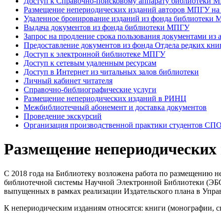
Доступ к Справочно-поисковому аппарату библиотеки 
Размещение непериодических изданий авторов МПГУ н
Удаленное бронирование изданий из фонда библиотеки
Выдача документов из фонда библиотеки МПГУ
Запрос на продление срока пользования документами из 
Предоставление документов из фонда Отдела редких кни
Доступ к электронной библиотеке МПГУ
Доступ к сетевым удаленным ресурсам
Доступ в Интернет из читальных залов библиотеки
Личный кабинет читателя
Справочно-библиографические услуги
Размещение непериодических изданий в РИНЦ
Межбиблиотечный абонемент и доставка документов
Проведение экскурсий
Организация производственной практики студентов СПО
Размещение непериодических
С 2018 года на Библиотеку возложена работа по размещению н
библиотечной системы Научной Электронной Библиотеки (ЭБС Н
выпущенных в рамках реализации Издательского плана в Упра
К непериодическим изданиям относятся: книги (монографии, с