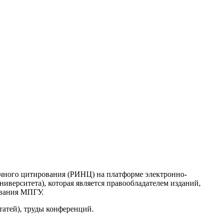
учного цитирования (РИНЦ) на платформе электронно-
верситета), которая является правообладателем изданий,
ования МПГУ.
татей), труды конференций.