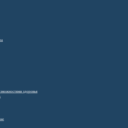
ра
озможностями здоровья
s
ние