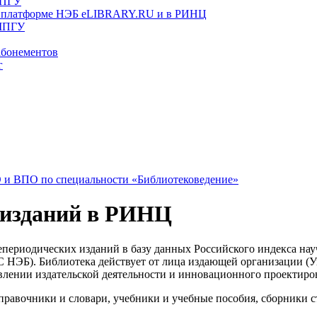
МПГУ
а платформе НЭБ eLIBRARY.RU и в РИНЦ
 МПГУ
абонементов
г
 и ВПО по специальности «Библиотековедение»
 изданий в РИНЦ
епериодических изданий в базу данных Российского индекса на
ЭБ). Библиотека действует от лица издающей организации (Уни
влении издательской деятельности и инновационного проектир
правочники и словари, учебники и учебные пособия, сборники с