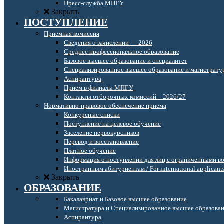
Пресс-служба МПГУ
Закрыть
ПОСТУПЛЕНИЕ
Приемная комиссия
Сведения о зачислении — 2026
Среднее профессиональное образование
Базовое высшее образование и специалитет
Специализированное высшее образование и магистрату
Аспирантура
Прием в филиалы МПГУ
Контакты отборочных комиссий – 2026/27
Нормативно-правовое обеспечение приема
Конкурсные списки
Поступление на целевое обучение
Заселение первокурсников
Перевод и восстановление
Платное обучение
Информация о поступлении для лиц с ограниченными в
Иностранным абитуриентам / For international applicant
Закрыть
ОБРАЗОВАНИЕ
Бакалавриат и Базовое высшее образование
Магистратура и Специализированное высшее образова
Аспирантура