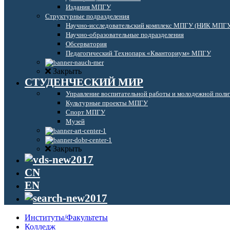
Издания МПГУ
Структурные подразделения
Научно-исследовательский комплекс МПГУ (НИК МПГ
Научно-образовательные подразделения
Обсерватория
Педагогический Технопарк «Кванториум» МПГУ
Закрыть
СТУДЕНЧЕСКИЙ МИР
Управление воспитательной работы и молодежной поли
Культурные проекты МПГУ
Спорт МПГУ
Музей
Закрыть
CN
EN
Институты/Факультеты
Колледж