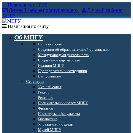
Подпишись на RSS
Личный кабинет поступающего
Личный кабинет
МПГУ
Навигация по сайту
Об МПГУ
Наша история
Сведения об образовательной организации
Международная деятельность
Социальное партнерство
Издания МПГУ
Преподаватели и сотрудники
Выпускникам
Структура
Ученый совет
Ректор
Ректорат
Попечительский совет МПГУ
Филиалы
Институты и факультеты
Библиотека
Управления и отделы
Музей МПГУ