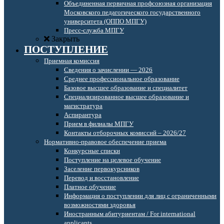
Объединенная первичная профсоюзная организация
Московского педагогического государственного
университета (ОППО МПГУ)
Пресс-служба МПГУ
Закрыть
ПОСТУПЛЕНИЕ
Приемная комиссия
Сведения о зачислении — 2026
Среднее профессиональное образование
Базовое высшее образование и специалитет
Специализированное высшее образование и
магистратура
Аспирантура
Прием в филиалы МПГУ
Контакты отборочных комиссий – 2026/27
Нормативно-правовое обеспечение приема
Конкурсные списки
Поступление на целевое обучение
Заселение первокурсников
Перевод и восстановление
Платное обучение
Информация о поступлении для лиц с ограниченными
возможностями здоровья
Иностранным абитуриентам / For international
applicants