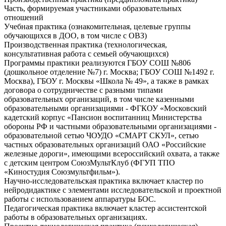
Часть, формируемая участниками образовательных
отношений
Учебная практика (ознакомительная, целевые группы
обучающихся в ДОО, в том числе с ОВЗ)
Производственная практика (технологическая,
консультативная работа с семьей обучающихся)
Программы практики реализуются ГБОУ СОШ №806
(дошкольное отделение №7) г. Москва; ГБОУ СОШ №1492 г.
Москва), ГБОУ г. Москвы «Школа № 49», а также в рамках
договора о сотрудничестве с разными типами
образовательных организаций, в том числе казенными
образовательными организациями - ФГКОУ «Московский
кадетский корпус «Пансион воспитанниц Министерства
обороны РФ и частными образовательными организациями -
образовательной сетью ЧОУДО «СМАРТ СКУЛ», сетью
частных образовательных организаций ОАО «Российские
железные дороги», имеющими всероссийский охвата, а также
с детским центром СоюзМультКлуб (ФГУП ТПО
«Киностудия Союзмультфильм»).
Научно-исследовательская практика включает кластер по
нейродидактике с элементами исследовательской и проектной
работы с использованием аппаратуры БОС.
Педагогическая практика включает кластер ассистентской
работы в образовательных организациях.