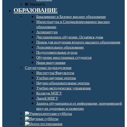
Закрыть
ОБРАЗОВАНИЕ
Бакалавриат и Базовое высшее образование
Магистратура и Специализированное высшее
образование
Аспирантура
Дистанционное обучение. Остаёмся дома
Прием для получения второго высшего образования
Дополнительное образование
Подготовительные курсы
Обучение иностранных студентов
Наши выпускники
Структурные подразделения
Институты/Факультеты
Учебно-научные центры
Научно-образовательные центры
Учебно-методическое управление
Колледж МПГУ
Лицей МПГУ
Защита обучающихся от информации, причиняющей
вред их здоровью и развитию