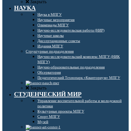
Закрыть
НАУКА
Наука в МПГУ
Научные мероприятия
Олимпиады МПГУ
Научно-исследовательская работа (НИР)
Научные школы
Диссертационные советы
Издания МПГУ
Структурные подразделения
Научно-исследовательский комплекс МПГУ (НИК
МПГУ)
Научно-образовательные подразделения
Обсерватория
Педагогический Технопарк «Кванториум» МПГУ
Закрыть
СТУДЕНЧЕСКИЙ МИР
Управление воспитательной работы и молодежной
политики
Культурные проекты МПГУ
Спорт МПГУ
Музей