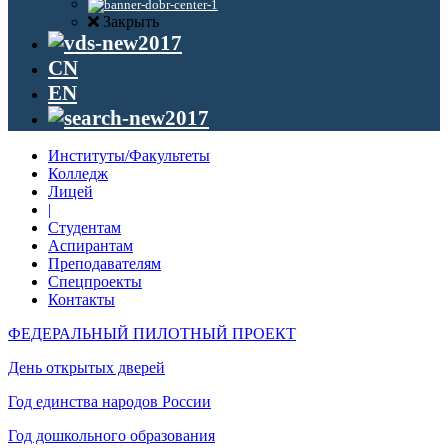
Закрыть
CN
EN
Институты/Факультеты
Колледж
Лицей
|
Студентам
Аспирантам
Преподавателям
Спецпроекты
Контакты
ФЕДЕРАЛЬНЫЙ ПИЛОТНЫЙ ПРОЕКТ
День открытых дверей
Год единства народов России
Год дошкольного образования