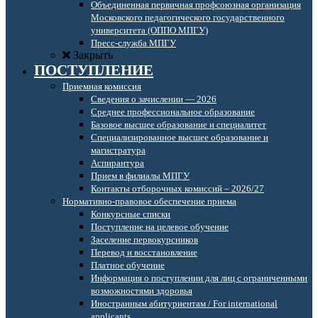
Объединенная первичная профсоюзная организация
Московского педагогического государственного
университета (ОППО МПГУ)
Пресс-служба МПГУ
Закрыть
ПОСТУПЛЕНИЕ
Приемная комиссия
Сведения о зачислении — 2026
Среднее профессиональное образование
Базовое высшее образование и специалитет
Специализированное высшее образование и
магистратура
Аспирантура
Прием в филиалы МПГУ
Контакты отборочных комиссий – 2026/27
Нормативно-правовое обеспечение приема
Конкурсные списки
Поступление на целевое обучение
Заселение первокурсников
Перевод и восстановление
Платное обучение
Информация о поступлении для лиц с ограниченными
возможностями здоровья
Иностранным абитуриентам / For international
applicants