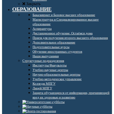
Закрыть
ОБРАЗОВАНИЕ
Бакалавриат и Базовое высшее образование
Магистратура и Специализированное высшее
образование
Аспирантура
Дистанционное обучение. Остаёмся дома
Прием для получения второго высшего образования
Дополнительное образование
Подготовительные курсы
Обучение иностранных студентов
Наши выпускники
Структурные подразделения
Институты/Факультеты
Учебно-научные центры
Научно-образовательные центры
Учебно-методическое управление
Колледж МПГУ
Лицей МПГУ
Защита обучающихся от информации, причиняющей
вред их здоровью и развитию