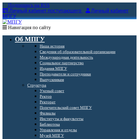
Подпишись на RSS
Личный кабинет поступающего
Личный кабинет
МПГУ
Навигация по сайту
Об МПГУ
Наша история
Сведения об образовательной организации
Международная деятельность
Социальное партнерство
Издания МПГУ
Преподаватели и сотрудники
Выпускникам
Структура
Ученый совет
Ректор
Ректорат
Попечительский совет МПГУ
Филиалы
Институты и факультеты
Библиотека
Управления и отделы
Музей МПГУ