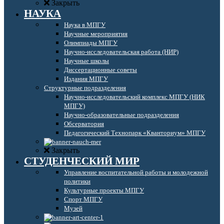
Закрыть
НАУКА
Наука в МПГУ
Научные мероприятия
Олимпиады МПГУ
Научно-исследовательская работа (НИР)
Научные школы
Диссертационные советы
Издания МПГУ
Структурные подразделения
Научно-исследовательский комплекс МПГУ (НИК
МПГУ)
Научно-образовательные подразделения
Обсерватория
Педагогический Технопарк «Кванториум» МПГУ
Закрыть
СТУДЕНЧЕСКИЙ МИР
Управление воспитательной работы и молодежной
политики
Культурные проекты МПГУ
Спорт МПГУ
Музей