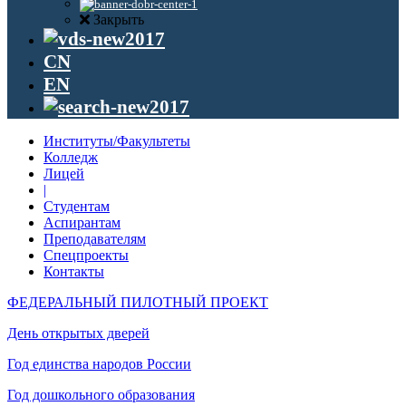
Закрыть
CN
EN
Институты/Факультеты
Колледж
Лицей
|
Студентам
Аспирантам
Преподавателям
Спецпроекты
Контакты
ФЕДЕРАЛЬНЫЙ ПИЛОТНЫЙ ПРОЕКТ
День открытых дверей
Год единства народов России
Год дошкольного образования