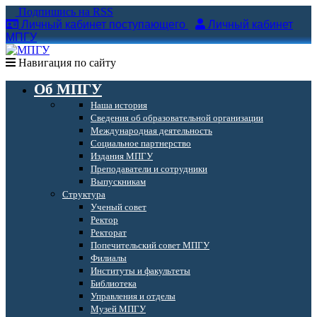
Подпишись на RSS
Личный кабинет поступающего
Личный кабинет
МПГУ
Навигация по сайту
Об МПГУ
Наша история
Сведения об образовательной организации
Международная деятельность
Социальное партнерство
Издания МПГУ
Преподаватели и сотрудники
Выпускникам
Структура
Ученый совет
Ректор
Ректорат
Попечительский совет МПГУ
Филиалы
Институты и факультеты
Библиотека
Управления и отделы
Музей МПГУ