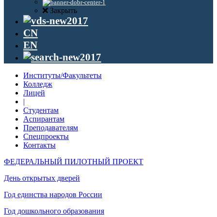
Закрыть
CN
EN
Институты/Факультеты
Колледж
Лицей
|
Студентам
Аспирантам
Преподавателям
Спецпроекты
Контакты
ФЕДЕРАЛЬНЫЙ ПИЛОТНЫЙ ПРОЕКТ
День открытых дверей
Год единства народов России
Год дошкольного образования