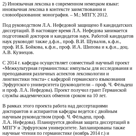
2) Иноязычная лексика в современном немецком языке:
иноязычная лексика в контексте заимствования и
словообразования: монография. – М.; МПГУ, 2012.
Под руководством Л.А. Нефедовой защищено 8 кандидатских
диссертаций. В настоящее время Л.А. Нефедова занимается
подготовкой докторов и кандидатов наук. Работой кандидатов
наук руководят также д.ф.н., проф. В.И. Шувалов, к.ф.н.,
проф. И.Б. Бойкова, к.ф.н., проф. И.А. Шипова и к.ф.н., доц.
А.В. Кузнецов.
С 2014 г. кафедра осуществляет совместный научный проект
«Межкультурная германистика: импульсы для исследования и
преподавания различных аспектов лексикологии и
лингвистики текста» с кафедрой германского языкознания
Эрфуртского университета (руководители – проф. Ч. Фёльдеш
и проф. Л.А. Нефедова). Проект получил грант Германской
службы академических обменов сроком на 10 лет.
В рамках этого проекта работа над диссертациями
докторантов и аспирантов кафедры ведется с двойным
научным руководством (проф. Ч. Фёльдеш, проф.
Л.А. Нефедова). Планируется двойная защита диссертаций в
МПГУ и Эрфуртском университете. Запланированы также
научные чтения по германистике (ноябрь 2014 г.) и