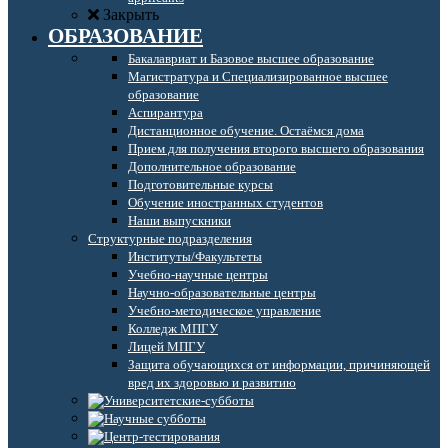
Закрыть
ОБРАЗОВАНИЕ
Бакалавриат и Базовое высшее образование
Магистратура и Специализированное высшее
образование
Аспирантура
Дистанционное обучение. Остаёмся дома
Прием для получения второго высшего образования
Дополнительное образование
Подготовительные курсы
Обучение иностранных студентов
Наши выпускники
Структурные подразделения
Институты/Факультеты
Учебно-научные центры
Научно-образовательные центры
Учебно-методическое управление
Колледж МПГУ
Лицей МПГУ
Защита обучающихся от информации, причиняющей
вред их здоровью и развитию