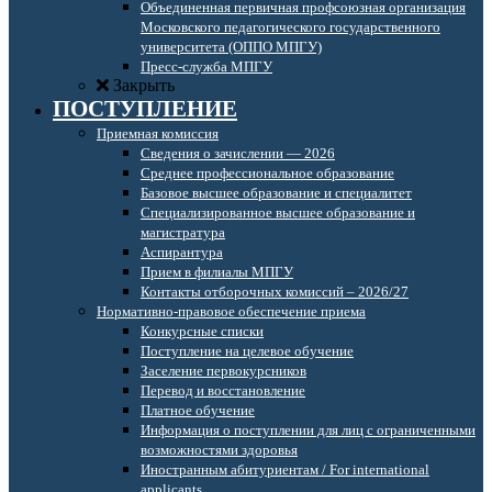
Объединенная первичная профсоюзная организация
Московского педагогического государственного
университета (ОППО МПГУ)
Пресс-служба МПГУ
Закрыть
ПОСТУПЛЕНИЕ
Приемная комиссия
Сведения о зачислении — 2026
Среднее профессиональное образование
Базовое высшее образование и специалитет
Специализированное высшее образование и
магистратура
Аспирантура
Прием в филиалы МПГУ
Контакты отборочных комиссий – 2026/27
Нормативно-правовое обеспечение приема
Конкурсные списки
Поступление на целевое обучение
Заселение первокурсников
Перевод и восстановление
Платное обучение
Информация о поступлении для лиц с ограниченными
возможностями здоровья
Иностранным абитуриентам / For international
applicants