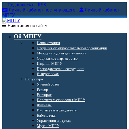
Подпишись на RSS
Личный кабинет поступающего
Личный кабинет
МПГУ
Навигация по сайту
Об МПГУ
Наша история
Сведения об образовательной организации
Международная деятельность
Социальное партнерство
Издания МПГУ
Преподаватели и сотрудники
Выпускникам
Структура
Ученый совет
Ректор
Ректорат
Попечительский совет МПГУ
Филиалы
Институты и факультеты
Библиотека
Управления и отделы
Музей МПГУ