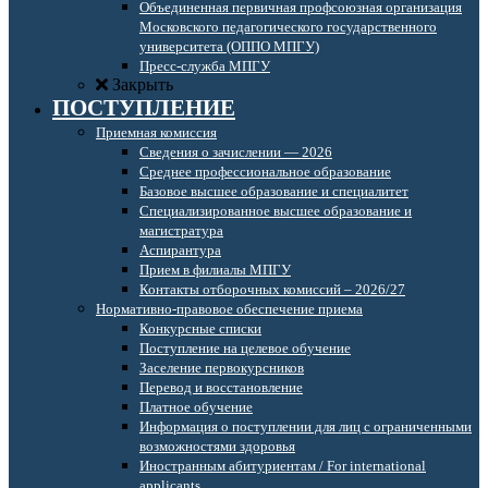
Объединенная первичная профсоюзная организация
Московского педагогического государственного
университета (ОППО МПГУ)
Пресс-служба МПГУ
Закрыть
ПОСТУПЛЕНИЕ
Приемная комиссия
Сведения о зачислении — 2026
Среднее профессиональное образование
Базовое высшее образование и специалитет
Специализированное высшее образование и
магистратура
Аспирантура
Прием в филиалы МПГУ
Контакты отборочных комиссий – 2026/27
Нормативно-правовое обеспечение приема
Конкурсные списки
Поступление на целевое обучение
Заселение первокурсников
Перевод и восстановление
Платное обучение
Информация о поступлении для лиц с ограниченными
возможностями здоровья
Иностранным абитуриентам / For international
applicants