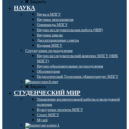
Закрыть
НАУКА
Наука в МПГУ
Научные мероприятия
Олимпиады МПГУ
Научно-исследовательская работа (НИР)
Научные школы
Диссертационные советы
Издания МПГУ
Структурные подразделения
Научно-исследовательский комплекс МПГУ (НИК
МПГУ)
Научно-образовательные подразделения
Обсерватория
Педагогический Технопарк «Кванториум» МПГУ
Закрыть
СТУДЕНЧЕСКИЙ МИР
Управление воспитательной работы и молодежной
политики
Культурные проекты МПГУ
Спорт МПГУ
Музей