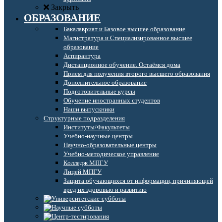
Закрыть
ОБРАЗОВАНИЕ
Бакалавриат и Базовое высшее образование
Магистратура и Специализированное высшее
образование
Аспирантура
Дистанционное обучение. Остаёмся дома
Прием для получения второго высшего образования
Дополнительное образование
Подготовительные курсы
Обучение иностранных студентов
Наши выпускники
Структурные подразделения
Институты/Факультеты
Учебно-научные центры
Научно-образовательные центры
Учебно-методическое управление
Колледж МПГУ
Лицей МПГУ
Защита обучающихся от информации, причиняющей
вред их здоровью и развитию