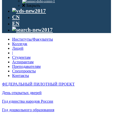
Закрыть
CN
EN
Институты/Факультеты
Колледж
Лицей
|
Студентам
Аспирантам
Преподавателям
Спецпроекты
Контакты
ФЕДЕРАЛЬНЫЙ ПИЛОТНЫЙ ПРОЕКТ
День открытых дверей
Год единства народов России
Год дошкольного образования