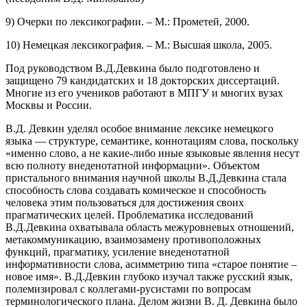
9) Очерки по лексикографии. – М.: Прометей, 2000.
10) Немецкая лексикография. – М.: Высшая школа, 2005.
Под руководством В.Д.Девкина было подготовлено и
защищено 79 кандидатских и 18 докторских диссертаций.
Многие из его учеников работают в МПГУ и многих вузах
Москвы и России.
В.Д. Девкин уделял особое внимание лексике немецкого
языка — структуре, семантике, коннотациям слова, поскольку
«именно слово, а не какие-либо иные языковые явления несут
всю полноту внеденотатной информации». Объектом
пристального внимания научной школы В.Д.Девкина стала
способность слова создавать комическое и способность
человека этим пользоваться для достижения своих
прагматических целей. Проблематика исследований
В.Д.Девкина охватывала область межуровневых отношений,
метакоммуникацию, взаимозамену противоположных
функций, прагматику, усиление внеденотатной
информативности слова, асимметрию типа «старое понятие –
новое имя». В.Д.Девкин глубоко изучал также русский язык,
полемизировал с коллегами-русистами по вопросам
терминологического плана. Делом жизни В. Д. Девкина было