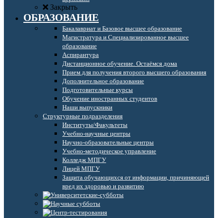
Закрыть
ОБРАЗОВАНИЕ
Бакалавриат и Базовое высшее образование
Магистратура и Специализированное высшее
образование
Аспирантура
Дистанционное обучение. Остаёмся дома
Прием для получения второго высшего образования
Дополнительное образование
Подготовительные курсы
Обучение иностранных студентов
Наши выпускники
Структурные подразделения
Институты/Факультеты
Учебно-научные центры
Научно-образовательные центры
Учебно-методическое управление
Колледж МПГУ
Лицей МПГУ
Защита обучающихся от информации, причиняющей
вред их здоровью и развитию