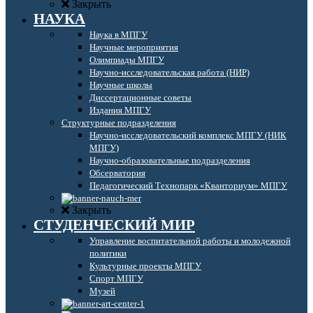
Закрыть
НАУКА
Наука в МПГУ
Научные мероприятия
Олимпиады МПГУ
Научно-исследовательская работа (НИР)
Научные школы
Диссертационные советы
Издания МПГУ
Структурные подразделения
Научно-исследовательский комплекс МПГУ (НИК
МПГУ)
Научно-образовательные подразделения
Обсерватория
Педагогический Технопарк «Кванториум» МПГУ
Закрыть
СТУДЕНЧЕСКИЙ МИР
Управление воспитательной работы и молодежной
политики
Культурные проекты МПГУ
Спорт МПГУ
Музей