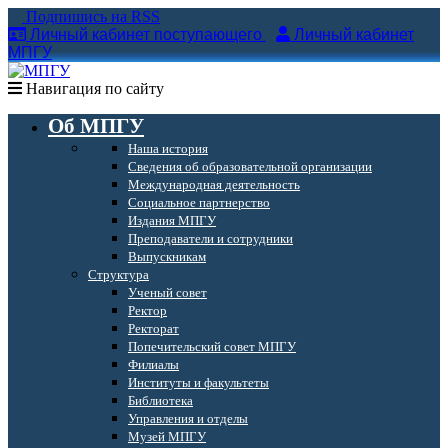
Подпишись на RSS
Личный кабинет поступающего
Личный кабинет
МПГУ
Навигация по сайту
Об МПГУ
Наша история
Сведения об образовательной организации
Международная деятельность
Социальное партнерство
Издания МПГУ
Преподаватели и сотрудники
Выпускникам
Структура
Ученый совет
Ректор
Ректорат
Попечительский совет МПГУ
Филиалы
Институты и факультеты
Библиотека
Управления и отделы
Музей МПГУ