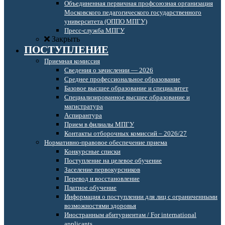
Объединенная первичная профсоюзная организация
Московского педагогического государственного
университета (ОППО МПГУ)
Пресс-служба МПГУ
Закрыть
ПОСТУПЛЕНИЕ
Приемная комиссия
Сведения о зачислении — 2026
Среднее профессиональное образование
Базовое высшее образование и специалитет
Специализированное высшее образование и
магистратура
Аспирантура
Прием в филиалы МПГУ
Контакты отборочных комиссий – 2026/27
Нормативно-правовое обеспечение приема
Конкурсные списки
Поступление на целевое обучение
Заселение первокурсников
Перевод и восстановление
Платное обучение
Информация о поступлении для лиц с ограниченными
возможностями здоровья
Иностранным абитуриентам / For international
applicants