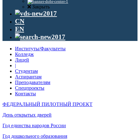
Закрыть
CN
EN
Институты/Факультеты
Колледж
Лицей
|
Студентам
Аспирантам
Преподавателям
Спецпроекты
Контакты
ФЕДЕРАЛЬНЫЙ ПИЛОТНЫЙ ПРОЕКТ
День открытых дверей
Год единства народов России
Год дошкольного образования