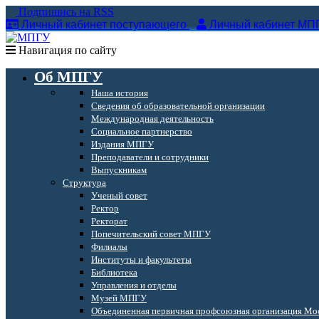
Подпишись на RSS
Личный кабинет поступающего
Личный кабинет МП
Навигация по сайту
Об МПГУ
Наша история
Сведения об образовательной организации
Международная деятельность
Социальное партнерство
Издания МПГУ
Преподаватели и сотрудники
Выпускникам
Структура
Ученый совет
Ректор
Ректорат
Попечительский совет МПГУ
Филиалы
Институты и факультеты
Библиотека
Управления и отделы
Музей МПГУ
Объединенная первичная профсоюзная организация Мос