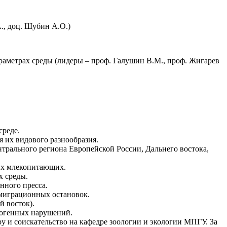
., доц. Шубин А.О.)
аметрах среды (лидеры – проф. Галушин В.М., проф. Жигарев
среде.
 их видового разнообразия.
рального региона Европейской России, Дальнего востока,
их млекопитающих.
х среды.
нного пресса.
миграционных остановок.
 восток).
погенных нарушений.
у и соискательство на кафедре зоологии и экологии МПГУ. За