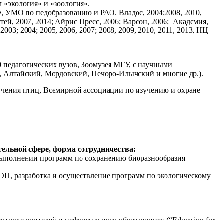
 «экология» и «зоология».
 УМО по педобразованию и РАО. Владос, 2004;2008, 2010,
метей, 2007, 2014; Айрис Пресс, 2006; Варсон, 2006; Академия,
2003; 2004; 2005, 2006, 2007; 2008, 2009, 2010, 2011, 2013, НЦ
 педагогических вузов, Зоомузея МГУ, с научными
, Алтайский, Мордовский, Печоро-Илычский и многие др.).
учения птиц, Всемирной ассоциации по изучению и охране
тельной сфере, форма сотрудничества:
выполнении программ по сохранению биоразнообразия
, разработка и осуществление программ по экологическому
товке учителей и неформального образования» (“Education for