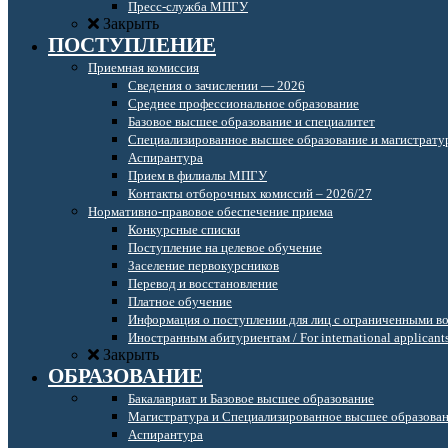
Пресс-служба МПГУ
Закрыть
ПОСТУПЛЕНИЕ
Приемная комиссия
Сведения о зачислении — 2026
Среднее профессиональное образование
Базовое высшее образование и специалитет
Специализированное высшее образование и магистрату
Аспирантура
Прием в филиалы МПГУ
Контакты отборочных комиссий – 2026/27
Нормативно-правовое обеспечение приема
Конкурсные списки
Поступление на целевое обучение
Заселение первокурсников
Перевод и восстановление
Платное обучение
Информация о поступлении для лиц с ограниченными в
Иностранным абитуриентам / For international applicant
Закрыть
ОБРАЗОВАНИЕ
Бакалавриат и Базовое высшее образование
Магистратура и Специализированное высшее образова
Аспирантура