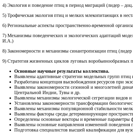
4) Экология и поведение птиц в период миграций (лидер – доц
5) Трофическая экология птиц и мелких млекопитающих в нест
6) Региональные аспекты пространственно-временной организац
7) Механизмы поведенческих и экологических адаптаций моде
И.А.)
8) Закономерности и механизмы синантропизации птиц (лидер –
9) Стратегия жизненных циклов луговых воробьинообразных п
Основные научные результаты коллектива.
Выявлены адаптивные стратегии модельных групп птиц 
Разработана концепция высвобождения ресурсов при экз
Выявлены закономерности сезонной и многолетней динам
Центральной Индии, Тувы и др.
Выявлены механизмы экологической сегрегации видов и
Установлены закономерности трансформации биологичес
Выявлены механизмы популяционной стабильности мелки
Выявлены факторы среды детерминирующие пространстве
Определены основные векторы и временные параметры ф
Выявлены основные направления изменений поведения п
Подготовка специалистов высшей квалификации для вузов