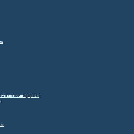
ра
озможностями здоровья
s
ние