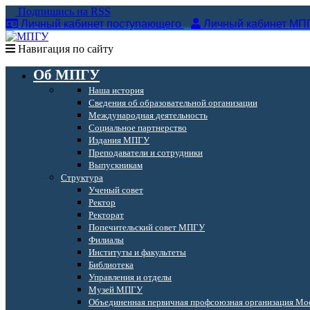
Подпишись на RSS
Личный кабинет поступающего
Личный кабинет МП
Навигация по сайту
Об МПГУ
Наша история
Сведения об образовательной организации
Международная деятельность
Социальное партнерство
Издания МПГУ
Преподаватели и сотрудники
Выпускникам
Структура
Ученый совет
Ректор
Ректорат
Попечительский совет МПГУ
Филиалы
Институты и факультеты
Библиотека
Управления и отделы
Музей МПГУ
Объединенная первичная профсоюзная организация Мос