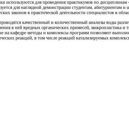
ики используются для проведения практикумов по дисциплина
зуется для наглядной демонстрации студентам, абитуриентам и
ских законов в практической деятельности специалистов в обла
проводятся качественный и количественный анализы воды разли
еления в ней вредных органических примесей, микропластика и 
ые на кафедре методы и комплексы программ позволяют выполн
мических реакций, в том числе реакций катализируемых компле