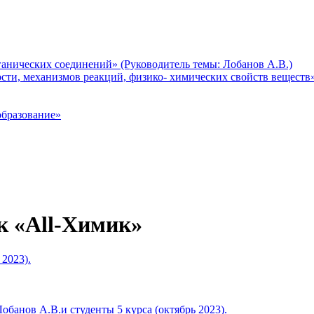
анических соединений» (Руководитель темы: Лобанов А.В.)
ти, механизмов реакций, физико- химических свойств веществ» 
образование»
к «All-Химик»
2023).
анов А.В.и студенты 5 курса (октябрь 2023).