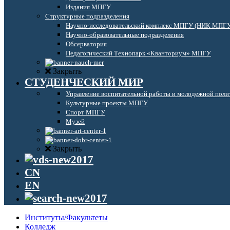
Издания МПГУ
Структурные подразделения
Научно-исследовательский комплекс МПГУ (НИК МПГ
Научно-образовательные подразделения
Обсерватория
Педагогический Технопарк «Кванториум» МПГУ
Закрыть
СТУДЕНЧЕСКИЙ МИР
Управление воспитательной работы и молодежной поли
Культурные проекты МПГУ
Спорт МПГУ
Музей
Закрыть
CN
EN
Институты/Факультеты
Колледж