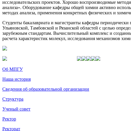
исследовательских проектов. Хорошо воспроизводимые метод
анализа». Оборудование кафедры общей химии активно исполь
методах анализа, применения конкретных физических и химиче
Студенты бакалавриата и магистранты кафедры периодически 
Ульяновской, Тамбовской и Рязанской областей с целью опред
зарубежным стандартам. Вычислительный комплекс и созданн
расчета характеристик молекул, исследования механизмов хи
Об МПГУ
Наша история
Сведения об образовательной организации
Структура
Ученый совет
Ректор
Ректорат