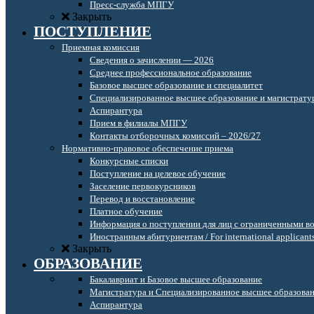
Пресс-служба МПГУ
Закрыть
ПОСТУПЛЕНИЕ
Приемная комиссия
Сведения о зачислении — 2026
Среднее профессиональное образование
Базовое высшее образование и специалитет
Специализированное высшее образование и магистрату
Аспирантура
Прием в филиалы МПГУ
Контакты отборочных комиссий – 2026/27
Нормативно-правовое обеспечение приема
Конкурсные списки
Поступление на целевое обучение
Заселение первокурсников
Перевод и восстановление
Платное обучение
Информация о поступлении для лиц с ограниченными в
Иностранным абитуриентам / For international applicant
Закрыть
ОБРАЗОВАНИЕ
Бакалавриат и Базовое высшее образование
Магистратура и Специализированное высшее образова
Аспирантура