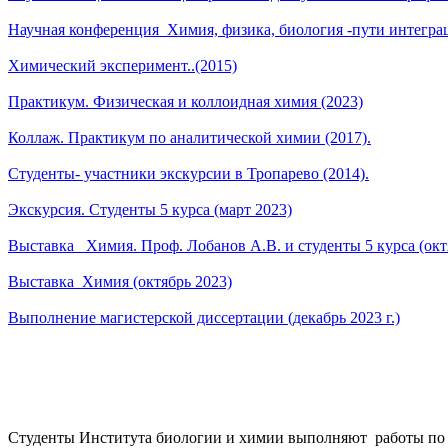
Научная конференция_Химия, физика, биология -пути интеграц
Химический эксперимент..(2015)
Практикум. Физическая и коллоидная химия (2023)
Коллаж. Практикум по аналитической химии (2017).
Студенты- участники экскурсии в Тропарево (2014).
Экскурсия. Студенты 5 курса (март 2023)
Выставка _Химия. Проф. Лобанов А.В. и студенты 5 курса (окт
Выставка_Химия (октябрь 2023)
Выполнение магистерской диссертации (декабрь 2023 г.)
Студенты Института биологии и химии выполняют работы по а