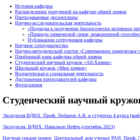
История кафедры
Распределение поручений на кафедре общей химии
Преподаваемые дисциплины
Научно-исследовательская деятельность
«Подходы к получению биологически активных орг
«Природа химической связи, реакционной способнос
Публикации сотрудников кафедры
Научное сотрудничество
Научно-методический сектор «Современное химическое 
Приборный парк кафедры общей химии
Студенческий научный кружок «All-Химик»
Школьный кружок «Мир химии»
Волонтерская и социальная деятельность
Достижения преподавателей кафедры
Фотогалерея
Студенческий научный кружо
Экскурсия ВДНХ. Проф. Лобанов А.В. и студенты 4 курса (май 
Экскурсия. ВДНХ. Павильон Нефть (сентябрь 2023)
Научная секция химии_Центральный дом ученых РАН. Проф. Лоб