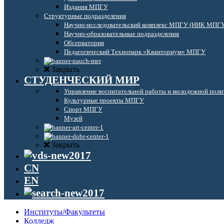
Издания МПГУ
Структурные подразделения
Научно-исследовательский комплекс МПГУ (НИК МПГ
Научно-образовательные подразделения
Обсерватория
Педагогический Технопарк «Кванториум» МПГУ
Закрыть
СТУДЕНЧЕСКИЙ МИР
Управление воспитательной работы и молодежной поли
Культурные проекты МПГУ
Спорт МПГУ
Музей
Закрыть
CN
EN
Институты/Факультеты
Колледж