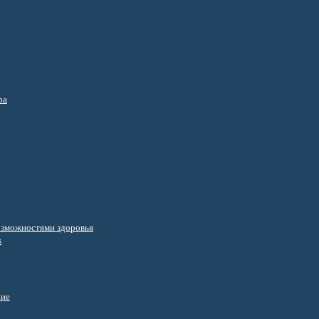
ра
озможностями здоровья
s
ние