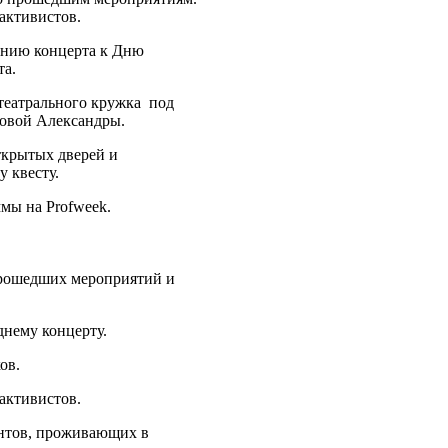
активистов.
ению концерта к Дню
та.
театрального кружка под
овой Александры.
ткрытых дверей и
 квесту.
мы на Profweek.
рошедших мероприятий и
днему концерту.
ов.
активистов.
ентов, проживающих в