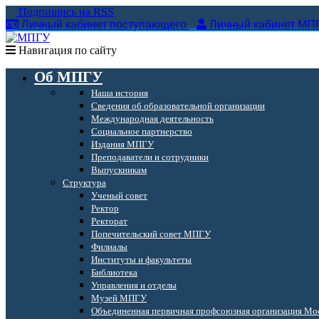
Подпишись на RSS
Личный кабинет поступающего
Личный кабинет МП
Навигация по сайту
Об МПГУ
Наша история
Сведения об образовательной организации
Международная деятельность
Социальное партнерство
Издания МПГУ
Преподаватели и сотрудники
Выпускникам
Структура
Ученый совет
Ректор
Ректорат
Попечительский совет МПГУ
Филиалы
Институты и факультеты
Библиотека
Управления и отделы
Музей МПГУ
Объединенная первичная профсоюзная организация Мос