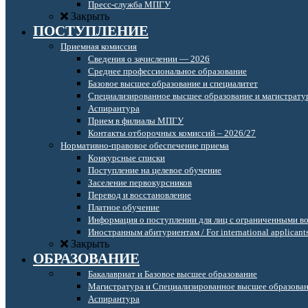
Пресс-служба МПГУ
Закрыть
ПОСТУПЛЕНИЕ
Приемная комиссия
Сведения о зачислении — 2026
Среднее профессиональное образование
Базовое высшее образование и специалитет
Специализированное высшее образование и магистрату
Аспирантура
Прием в филиалы МПГУ
Контакты отборочных комиссий – 2026/27
Нормативно-правовое обеспечение приема
Конкурсные списки
Поступление на целевое обучение
Заселение первокурсников
Перевод и восстановление
Платное обучение
Информация о поступлении для лиц с ограниченными в
Иностранным абитуриентам / For international applicant
Закрыть
ОБРАЗОВАНИЕ
Бакалавриат и Базовое высшее образование
Магистратура и Специализированное высшее образова
Аспирантура