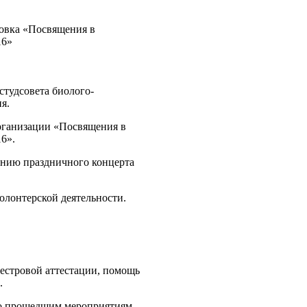
овка «Посвящения в
16»
студсовета биолого-
я.
рганизации «Посвящения в
6».
ению праздничного концерта
олонтерской деятельности.
естровой аттестации, помощь
.
о прошедшим мероприятиям.