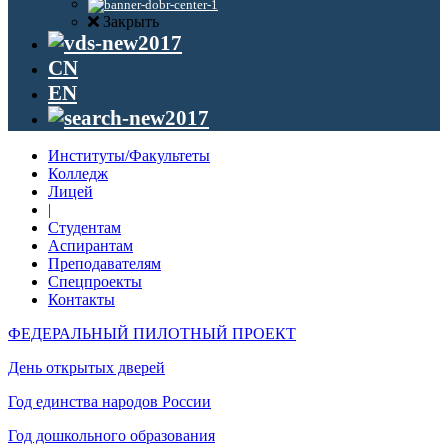
Закрыть
CN
EN
Институты/Факультеты
Колледж
Лицей
|
Студентам
Аспирантам
Преподавателям
Спецпроекты
Контакты
ФЕДЕРАЛЬНЫЙ ПИЛОТНЫЙ ПРОЕКТ
День открытых дверей
Год единства народов России
Год дошкольного образования