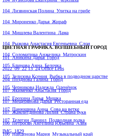
104_Лизвинская Полина_Улитка на грибе
104_Мироненко Дарья_Жираф
104_Мишлева Валентина_Лама
104_Рыжова Анастасия Евгеньевна_Слон
ЦВЕТНАЯ ГРАФИКА. ВОЛШЕБНЫЙ ГОРОД
104_Соломатина Анжелика_Матроскин
101_Аникина Дарья_Город
105_Блинова Анна_Белочка
2022_09_22 13_24 Office Lens
105_Зелизова Ксения_Рыбка в подводном царстве
204_Позднова Галина_Город
105_Черникова Надежда_Оленëнок
107_Якименко Анастасия_Город
107_Ерохина Дарья_Мишка
107_Мещерянова Дарья_Ресторанная еда
107_Панюшина Анна_Сова на ветке
107_Жамлитдинова Лилия_Страна букв
107_Телегин Даниил_Подводная лодка
106_Петросян Ангелина Юрьевна_Азия
IMG_1829
106_Найденова Мария_Музыкальный край