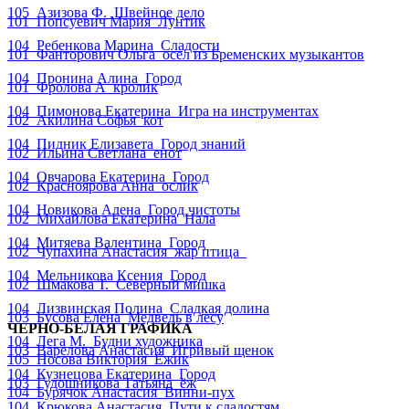
105_Азизова Ф._Швейное дело
101_Попсуевич Мария_Лунтик
104_Ребенкова Марина_Сладости
101_Фанторович Ольга_осел из Бременских музыкантов
104_Пронина Алина_Город
101_Фролова А_кролик
104_Пимонова Екатерина_Игра на инструментах
102_Акилина Софья_кот
104_Пидник Елизавета_Город знаний
102_Ильина Светлана_енот
104_Овчарова Екатерина_Город
102_Красноярова Анна_ослик
104_Новикова Алена_Город чистоты
102_Михайлова Екатерина_Нала
104_Митяева Валентина_Город
102_Чупахина Анастасия_жар птица_
104_Мельникова Ксения_Город
102_Шмакова Т._Северный мишка
104_Лизвинская Полина_Сладкая долина
103_Бусова Елена_Медведь в лесу
ЧЕРНО-БЕЛАЯ ГРАФИКА
104_Лега М._Будни художника
103_Варелова Анастасия_Игривый щенок
105_Носова Виктория_Ёжик
104_Кузнецова Екатерина_Город
103_Гудошникова Татьяна_ёж
104_Бурячок Анастасия_Винни-пух
104_Крюкова Анастасия_Пути к сладостям