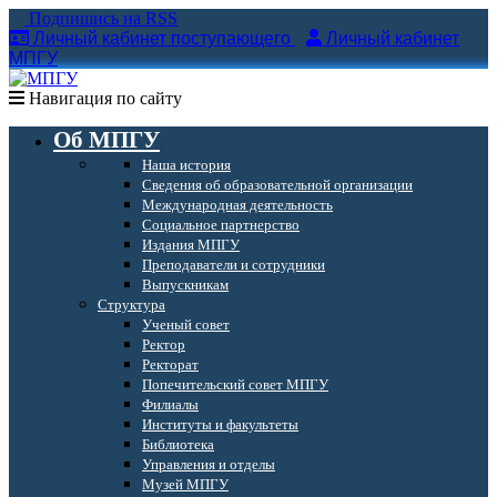
Подпишись на RSS
Личный кабинет поступающего
Личный кабинет
МПГУ
Навигация по сайту
Об МПГУ
Наша история
Сведения об образовательной организации
Международная деятельность
Социальное партнерство
Издания МПГУ
Преподаватели и сотрудники
Выпускникам
Структура
Ученый совет
Ректор
Ректорат
Попечительский совет МПГУ
Филиалы
Институты и факультеты
Библиотека
Управления и отделы
Музей МПГУ