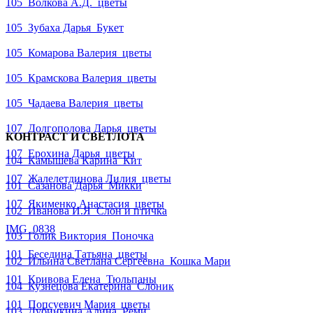
105_Волкова А.Д._цветы
105_Зубаха Дарья_Букет
105_Комарова Валерия_цветы
105_Крамскова Валерия_цветы
105_Чадаева Валерия_цветы
107_Долгополова Дарья_цветы
КОНТРАСТ И СВЕТЛОТА
107_Ерохина Дарья_цветы
104_Камышева Карина_Кит
107_Жалелетдинова Лилия_цветы
101_Сазанова Дарья_Микки
107_Якименко Анастасия_цветы
102_Иванова И.Я_Слон и птичка
IMG_0838
103_Голик Виктория_Поночка
101_Беседина Татьяна_цветы
102_Ильина Светлана Сергеевна_Кошка Мари
101_Кривова Елена_Тюльпаны
104_Кузнецова Екатерина_Слоник
101_Попсуевич Мария_цветы
103_Дубинкина Алина_Реми