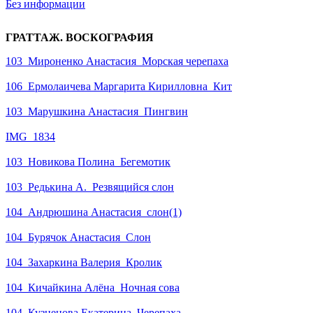
Без информации
ГРАТТАЖ. ВОСКОГРАФИЯ
103_Мироненко Анастасия_Морская черепаха
106_Ермолаичева Маргарита Кирилловна_Кит
103_Марушкина Анастасия_Пингвин
IMG_1834
103_Новикова Полина_Бегемотик
103_Редькина А._Резвящийся слон
104_Андрюшина Анастасия_слон(1)
104_Бурячок Анастасия_Слон
104_Захаркина Валерия_Кролик
104_Кичайкина Алëна_Ночная сова
104_Кузнецова Екатерина_Черепаха