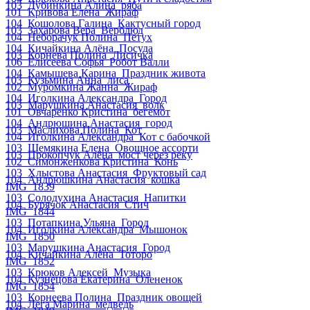
103_Дубинкина Алина_ряба
101_Кривова Елена_Жираф
104_Кошолова Галина_Кактусный город
103_Захарова Вера_Верблюд
104_Неборачук Полина_Петух
104_Кичайкина Алëна_Посуда
103_Корнева Полина_Лисичка
106_Елисеева Софья_Робот Валли
104_Камышева Карина_Праздник живота
103_Кузьмина Анна_лиса
102_Муромкина Жанна_Жираф
104_Иголкина Александра_Город
103_Марушкина Анастасия_волк
101_Овчаренко Кристина_бегемот
104_Андрюшина Анастасия_город
103_Маслихова Полина_Кот
104_Иголкина Александра_Кот с бабочкой
103_Шемякина Елена_Овощное ассорти
103_Прокопчук Алёна_мост через реку
102_Симонженкова Кристина_Конь
103_Хлыстова Анастасия_Фруктовый сад
104_Андрюшкина Анастасия_кошка
IMG_1839
103_Солодухина Анастасия_Напитки
104_Бурячок Анастасия_Стич
IMG_1844
103_Потапкина Ульяна_Город
104_Иголкина Александра_Мышонок
IMG_1850
103_Марушкина Анастасия_Город
104_Кичайкина Алёна_Тоторо
IMG_1852
103_Крюков Алексей_Музыка
104_Кузнецова Екатерина_Олененок
IMG_1854
103_Корнеева Полина_Праздник овощей
104_Лега Марина_медведь