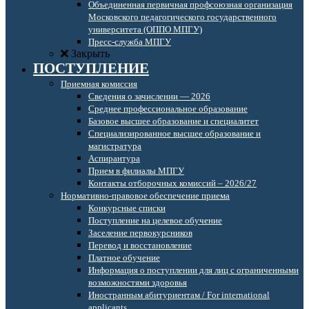
Объединенная первичная профсоюзная организация
Московского педагогического государственного
университета (ОППО МПГУ)
Пресс-служба МПГУ
Закрыть
ПОСТУПЛЕНИЕ
Приемная комиссия
Сведения о зачислении — 2026
Среднее профессиональное образование
Базовое высшее образование и специалитет
Специализированное высшее образование и
магистратура
Аспирантура
Прием в филиалы МПГУ
Контакты отборочных комиссий – 2026/27
Нормативно-правовое обеспечение приема
Конкурсные списки
Поступление на целевое обучение
Заселение первокурсников
Перевод и восстановление
Платное обучение
Информация о поступлении для лиц с ограниченными
возможностями здоровья
Иностранным абитуриентам / For international
applicants