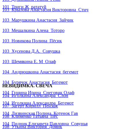
101_Триги Ж_рататуй
103_Крылова Анастасия Викторовна_Стич
103_Марушкина Анастасия_Зайчик
103_Мешалкина Алена_Тоторо
103_Новикова Полина_Пëсик
103_Хусенова Д.А._Совушка
103_Шемякина Е. М_Олаф
104_Андрюшкина Анастасия_бегемот
104_Бурячок Анастасия_Бегемот
НЕВИДИМКА. СВЕЧА
104_Гущина Ирина_Снеговик Олаф
104_Иголкина Александра_Слон
104_Иголкина Александра_Бегемот
107_Загерт Кирилл_Пейзаж
104_Лизвинская Полина_Котенок Гав
108_Клименко Татьяна_Пëс
104_Пидник Елизавета Павловна_Совунья
108_Уткина Виктория_Домик