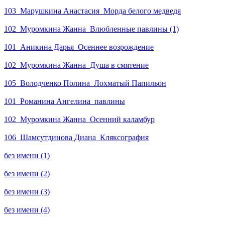
103_Марушкина Анастасия_Морда белого медведя
102_Муромкина Жанна_Влюбленные павлины (1)
101_Аникина Дарья_Осеннее возрождение
102_Муромкина Жанна_Душа в смятение
105_Володченко Полина_Лохматый Папильон
101_Романина Ангелина_павлины
102_Муромкина Жанна_Осенний каламбур
106_Шамсутдинова Диана_Кляксография
без имени (1)
без имени (2)
без имени (3)
без имени (4)