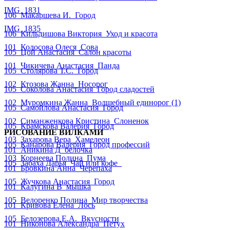
IMG_1831
106_Макаршева И._Город
IMG_1835
106_Кильдишова Виктория_Уход и красота
101_Колосова Олеся_Сова
105_Цой Анастасия_Салон красоты
101_Чикичева Анастасия_Панда
105_Столярова Т.С._Город
102_Ктозова Жанна_Носорог
105_Соколова Анастасия_Город сладостей
102_Муромкина Жанна_Волшебный единорог (1)
105_Самойлова Анастасия_Город
102_Симанженкова Кристина_Слоненок
105_Крамскова Валерия_Город
РИСОВАНИЕ ВИЛКАМИ
103_Захарова Вера_Хамелеон
105_Канарова Валерия_Город профессий
101_Аникина Д_белочка
103_Корнеева Полина_Пума
105_Забаха Дарья_Чай или кофе_
101_Бровкина Анна_Черепаха
105_Жучкова Анастасия_Город
101_Калугина В_мышка
105_Велоренко Полина_Мир творчества
101_Кривова Елена_Лось
105_Белозерова Е.А._Вкусности
101_Никонова Александра_Петух