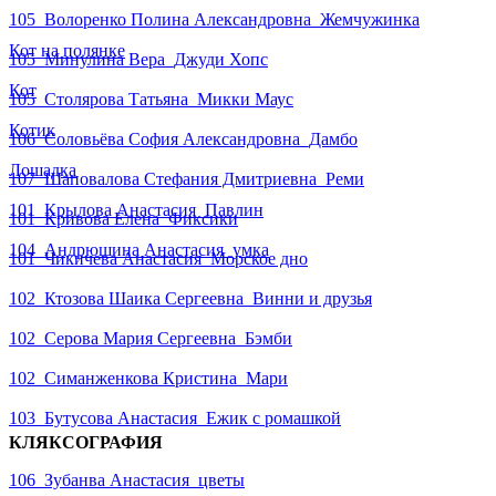
105_Волоренко Полина Александровна_Жемчужинка
Кот на полянке
105_Минулина Вера_Джуди Хопс
Кот
105_Столярова Татьяна_Микки Маус
Котик
106_Соловьëва София Александровна_Дамбо
Лошадка
107_Шаповалова Стефания Дмитриевна_Реми
101_Крылова Анастасия_Павлин
101_Кривова Елена_Фиксики
104_Андрюшина Анастасия_умка
101_Чикичева Анастасия_Морское дно
102_Ктозова Шаика Сергеевна_Винни и друзья
102_Серова Мария Сергеевна_Бэмби
102_Симанженкова Кристина_Мари
103_Бутусова Анастасия_Ежик с ромашкой
КЛЯКСОГРАФИЯ
106_Зубанва Анастасия_цветы