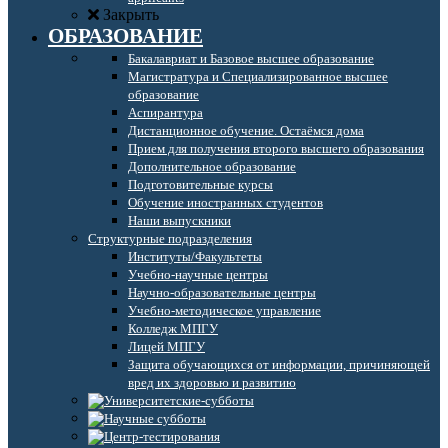
Закрыть
ОБРАЗОВАНИЕ
Бакалавриат и Базовое высшее образование
Магистратура и Специализированное высшее
образование
Аспирантура
Дистанционное обучение. Остаёмся дома
Прием для получения второго высшего образования
Дополнительное образование
Подготовительные курсы
Обучение иностранных студентов
Наши выпускники
Структурные подразделения
Институты/Факультеты
Учебно-научные центры
Научно-образовательные центры
Учебно-методическое управление
Колледж МПГУ
Лицей МПГУ
Защита обучающихся от информации, причиняющей
вред их здоровью и развитию