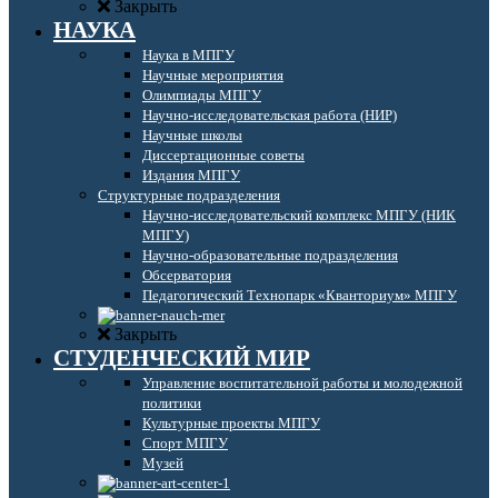
Закрыть
НАУКА
Наука в МПГУ
Научные мероприятия
Олимпиады МПГУ
Научно-исследовательская работа (НИР)
Научные школы
Диссертационные советы
Издания МПГУ
Структурные подразделения
Научно-исследовательский комплекс МПГУ (НИК
МПГУ)
Научно-образовательные подразделения
Обсерватория
Педагогический Технопарк «Кванториум» МПГУ
Закрыть
СТУДЕНЧЕСКИЙ МИР
Управление воспитательной работы и молодежной
политики
Культурные проекты МПГУ
Спорт МПГУ
Музей