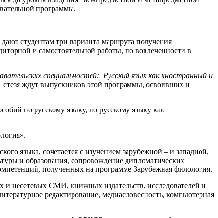
овательной программы.
 – дают студентам три варианта маршрута получения
удиторной и самостоятельной работы, по вовлеченности в
авательских специальностей:
Русский язык как иностранный и
я стезя ждут выпускников этой программы, освоивших и
особий по русскому языку, по русскому языку как
ология».
ского языка, сочетается с изучением зарубежной – и западной,
льтуры и образования, сопровождение дипломатических
омпетенций, полученных на программе Зарубежная филология.
х и несетевых СМИ, книжных издательств, исследователей и
литературное редактирование, медиасловесность, компьютерная