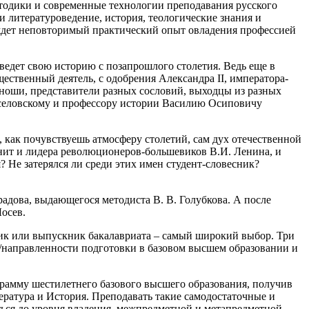
тодики и современные технологии преподавания русского
 и литературоведение, история, теологические знания и
 ждет неповторимый практический опыт овладения профессией
ведет свою историю с позапрошлого столетия. Ведь еще в
ственный деятель, с одобрения Александра II, императора-
оши, представители разных сословий, выходцы из разных
Веселовскому и профессору истории Василию Осиповичу
 как почувствуешь атмосферу столетий, сам дух отечественной
мнит и лидера революционеров-большевиков В.И. Ленина, и
? Не затерялся ли среди этих имен студент-словесник?
адова, выдающегося методиста В. В. Голубкова. А после
осев.
ик или выпускник бакалавриата – самый широкий выбор. Три
/направленности подготовки в базовом высшем образовании и
грамму шестилетнего базового высшего образования, получив
ература и История. Преподавать такие самодостаточные и
яться до уровня владения межпредметной и метапредметной