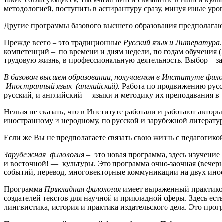
методологией, поступить в аспирантуру сразу, минуя иные ур
Другие программы базового высшего образования предполагаю
Прежде всего – это традиционные
Русский язык и Литература
компетенций – по времени и дням недели, по годам обучения (5
трудовую жизнь, в профессиональную деятельность. Выбор – за
В базовом высшем образовании, получаемом в Институте филол
Иностранный язык
(английский).
Работа по продвижению русск
русский, и английский языки и методику их преподавания в 
Нельзя не сказать, что в Институте работали и работают автор
иностранному и неродному, по русской и зарубежной литератур
Если же Вы не предполагаете связать свою жизнь с педагогико
Зарубежная филология –
это новая программа, здесь изучение 
и восточной! — культуры. Это программа очно-заочная (вечер
событий, перевод, многовекторные коммуникации на двух ино
Программа
Прикладная филология
имеет выраженный практикоо
создателей текстов для научной и прикладной сферы. Здесь е
лингвистика, история и практика издательского дела. Это прогр