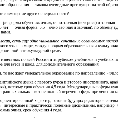
овни образования – таковы очевидные преимущества этой образ
т совмещение других специальностей.
. Три формы обучения: очная, очно-заочная (вечерняя) и заочная
 лет — очная форма, 5,5 – очно-заочная и заочная), по объему а
 вами.
огии, есть еще одно уникальное сочетание осваиваемых препод
ого языка в мире, международная образовательная и культурна
различной этнокультурной среде.
ы известных по всей России и за рубежом учебников и учебных п
е для вузов и школ, для дополнительного образования.
й, то вас ждет увлекательное образование по направлению «Фил
английского языка с первого курса и второго иностранного, араб
няя), поэтому срок обучения 4,5 года. Международные сферы ку
странных языках – вот не полный перечень сферы применения к
риентированный характер, готовит будущих редакторов сетевы
сть интересные и практически полезные дисциплины, например, 
амма очная, срок обучения 4 года.