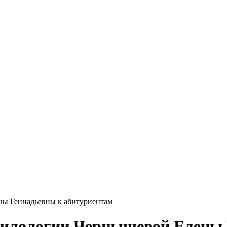
ны Геннадьевны к абитуриентам
филологии Чернышевой Елены 