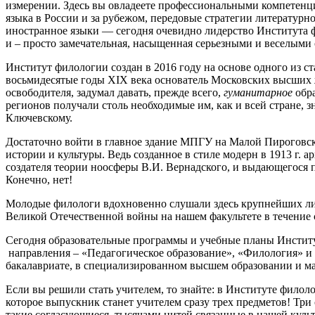
измерении. Здесь вы овладеете профессиональными компетенц
языка в России и за рубежом, передовые стратегии литературно
иностранное языки — сегодня очевидно лидерство Института 
и – просто замечательная, насыщенная серьезными и веселыми
Институт филологии создан в 2016 году на основе одного из с
восьмидесятые годы XIX века основатель Московских высших ж
освободителя, задумал давать, прежде всего,
гуманитарное
обр
регионов получали столь необходимые им, как и всей стране
Ключевскому.
Достаточно войти в главное здание МПГУ на Малой Пироговской
истории и культуры. Ведь созданное в стиле модерн в 1913 г.
создателя теории ноосферы В.И. Вернадского, и выдающегося п
Конечно, нет!
Молодые филологи вдохновенно слушали здесь крупнейших линг
Великой Отечественной войны на нашем факультете в течение 
Сегодня образовательные программы и учебные планы Инстит
направления – «Педагогическое образование», «Филология» и 
бакалавриате, в специализированном высшем образовании и ма
Если вы решили стать учителем, то знайте: в Институте филол
которое выпускник станет учителем сразу трех предметов! Три
такие согласующиеся, тысячами нитей связанные в нашей куль