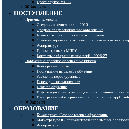
Пресс-служба МПГУ
Закрыть
ПОСТУПЛЕНИЕ
Приемная комиссия
Сведения о зачислении — 2026
Среднее профессиональное образование
Базовое высшее образование и специалитет
Специализированное высшее образование и магистрату
Аспирантура
Прием в филиалы МПГУ
Контакты отборочных комиссий – 2026/27
Нормативно-правовое обеспечение приема
Конкурсные списки
Поступление на целевое обучение
Заселение первокурсников
Перевод и восстановление
Платное обучение
Информация о поступлении для лиц с ограниченными в
Иностранным абитуриентам / For international applicant
Закрыть
ОБРАЗОВАНИЕ
Бакалавриат и Базовое высшее образование
Магистратура и Специализированное высшее образова
Аспирантура