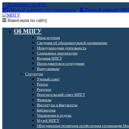
Подпишись на RSS
Личный кабинет поступающего
Личный кабинет МП
Навигация по сайту
Об МПГУ
Наша история
Сведения об образовательной организации
Международная деятельность
Социальное партнерство
Издания МПГУ
Преподаватели и сотрудники
Выпускникам
Структура
Ученый совет
Ректор
Ректорат
Попечительский совет МПГУ
Филиалы
Институты и факультеты
Библиотека
Управления и отделы
Музей МПГУ
Объединенная первичная профсоюзная организация Мос