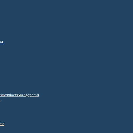
ра
озможностями здоровья
s
ние