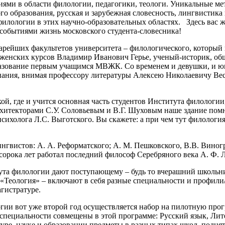
иями в области филологии, педагогики, теологи. Уникальные ме
го образования, русская и зарубежная словесность, лингвистика
филологии в этих научно-образовательных областях. Здесь вас
 событиями жизнь московского студента-словесника!
тарейших факультетов университета – филологического, который 
енских курсов Владимир Иванович Герье, ученый-историк, обще
азование первым учащимся МВЖК. Со временем и девушки, и юн
, знания, внимая профессору литературы Алексею Николаевичу 
, где и учится основная часть студентов Института филологии,
 архитекторами С.У. Соловьевым и В.Г. Шуховым наше здание по
сихолога Л.С. Выготского. Вы скажете: а при чем тут филология
вистов: А. А. Реформатского; А. М. Пешковского, В.В. Виногр
сорока лет работал последний философ Серебряного века А. Ф. Л
ута филологии дают поступающему – будь то вчерашний школьн
«Теология» – включают в себя разные специальности и профили
гистратуре.
огии вот уже второй год осуществляется набор на пилотную про
 специальности совмещены в этой программе: Русский язык, Лит
туре, науке и образовании предметы в разных типах школ, подн