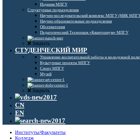
Издания МПГУ
Структурные подразделения
Научно-исследовательский комплекс МПГУ (НИК МПГ
Научно-образовательные подразделения
Обсерватория
Педагогический Технопарк «Кванториум» МПГУ
Закрыть
СТУДЕНЧЕСКИЙ МИР
Управление воспитательной работы и молодежной поли
Культурные проекты МПГУ
Спорт МПГУ
Музей
Закрыть
CN
EN
Институты/Факультеты
Колледж