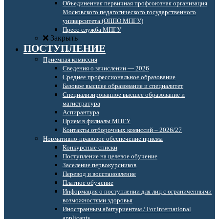
Объединенная первичная профсоюзная организация
Московского педагогического государственного
университета (ОППО МПГУ)
Пресс-служба МПГУ
Закрыть
ПОСТУПЛЕНИЕ
Приемная комиссия
Сведения о зачислении — 2026
Среднее профессиональное образование
Базовое высшее образование и специалитет
Специализированное высшее образование и
магистратура
Аспирантура
Прием в филиалы МПГУ
Контакты отборочных комиссий – 2026/27
Нормативно-правовое обеспечение приема
Конкурсные списки
Поступление на целевое обучение
Заселение первокурсников
Перевод и восстановление
Платное обучение
Информация о поступлении для лиц с ограниченными
возможностями здоровья
Иностранным абитуриентам / For international
applicants