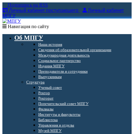
Подпишись на RSS
Личный кабинет поступающего
Личный кабинет
МПГУ
Навигация по сайту
Об МПГУ
Наша история
Сведения об образовательной организации
Международная деятельность
Социальное партнерство
Издания МПГУ
Преподаватели и сотрудники
Выпускникам
Структура
Ученый совет
Ректор
Ректорат
Попечительский совет МПГУ
Филиалы
Институты и факультеты
Библиотека
Управления и отделы
Музей МПГУ