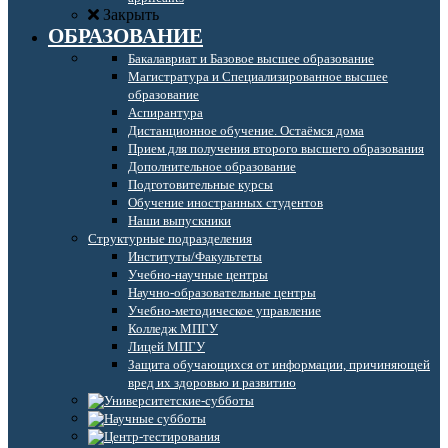
Закрыть
ОБРАЗОВАНИЕ
Бакалавриат и Базовое высшее образование
Магистратура и Специализированное высшее
образование
Аспирантура
Дистанционное обучение. Остаёмся дома
Прием для получения второго высшего образования
Дополнительное образование
Подготовительные курсы
Обучение иностранных студентов
Наши выпускники
Структурные подразделения
Институты/Факультеты
Учебно-научные центры
Научно-образовательные центры
Учебно-методическое управление
Колледж МПГУ
Лицей МПГУ
Защита обучающихся от информации, причиняющей
вред их здоровью и развитию