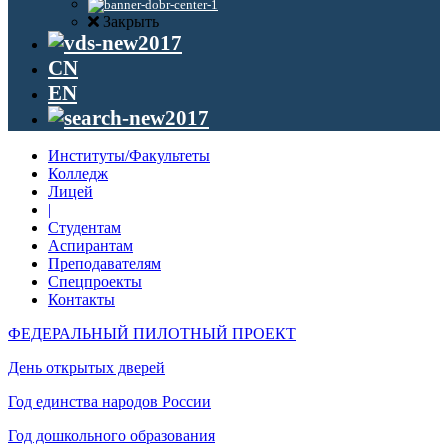
Закрыть
CN
EN
Институты/Факультеты
Колледж
Лицей
|
Студентам
Аспирантам
Преподавателям
Спецпроекты
Контакты
ФЕДЕРАЛЬНЫЙ ПИЛОТНЫЙ ПРОЕКТ
День открытых дверей
Год единства народов России
Год дошкольного образования