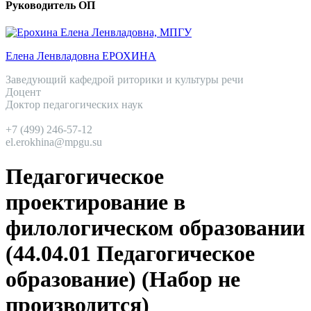
Руководитель ОП
Елена Ленвладовна ЕРОХИНА
Заведующий кафедрой риторики и культуры речи
Доцент
Доктор педагогических наук
+7 (499) 246-57-12
el.erokhina@mpgu.su
Педагогическое
проектирование в
филологическом образовании
(44.04.01 Педагогическое
образование) (Набор не
производится)