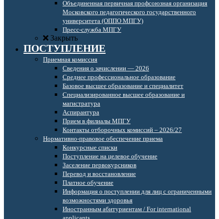
Объединенная первичная профсоюзная организация
Московского педагогического государственного
университета (ОППО МПГУ)
Пресс-служба МПГУ
Закрыть
ПОСТУПЛЕНИЕ
Приемная комиссия
Сведения о зачислении — 2026
Среднее профессиональное образование
Базовое высшее образование и специалитет
Специализированное высшее образование и
магистратура
Аспирантура
Прием в филиалы МПГУ
Контакты отборочных комиссий – 2026/27
Нормативно-правовое обеспечение приема
Конкурсные списки
Поступление на целевое обучение
Заселение первокурсников
Перевод и восстановление
Платное обучение
Информация о поступлении для лиц с ограниченными
возможностями здоровья
Иностранным абитуриентам / For international
applicants