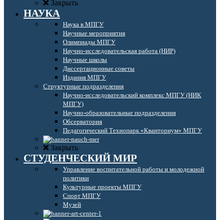
Закрыть
НАУКА
Наука в МПГУ
Научные мероприятия
Олимпиады МПГУ
Научно-исследовательская работа (НИР)
Научные школы
Диссертационные советы
Издания МПГУ
Структурные подразделения
Научно-исследовательский комплекс МПГУ (НИК
МПГУ)
Научно-образовательные подразделения
Обсерватория
Педагогический Технопарк «Кванториум» МПГУ
Закрыть
СТУДЕНЧЕСКИЙ МИР
Управление воспитательной работы и молодежной
политики
Культурные проекты МПГУ
Спорт МПГУ
Музей