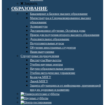
Закрыть
ОБРАЗОВАНИЕ
Бакалавриат и Базовое высшее образование
Магистратура и Специализированное высшее
образование
Аспирантура
Дистанционное обучение. Остаёмся дома
Прием для получения второго высшего образования
Дополнительное образование
Подготовительные курсы
Обучение иностранных студентов
Наши выпускники
Структурные подразделения
Институты/Факультеты
Учебно-научные центры
Научно-образовательные центры
Учебно-методическое управление
Колледж МПГУ
Лицей МПГУ
Защита обучающихся от информации, причиняющей
вред их здоровью и развитию