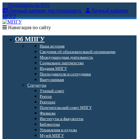
Подпишись на RSS
Личный кабинет поступающего
Личный кабинет
МПГУ
Навигация по сайту
Об МПГУ
Наша история
Сведения об образовательной организации
Международная деятельность
Социальное партнерство
Издания МПГУ
Преподаватели и сотрудники
Выпускникам
Структура
Ученый совет
Ректор
Ректорат
Попечительский совет МПГУ
Филиалы
Институты и факультеты
Библиотека
Управления и отделы
Музей МПГУ