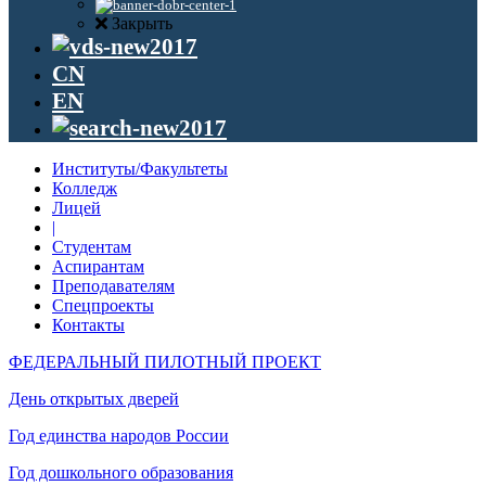
Закрыть
CN
EN
Институты/Факультеты
Колледж
Лицей
|
Студентам
Аспирантам
Преподавателям
Спецпроекты
Контакты
ФЕДЕРАЛЬНЫЙ ПИЛОТНЫЙ ПРОЕКТ
День открытых дверей
Год единства народов России
Год дошкольного образования