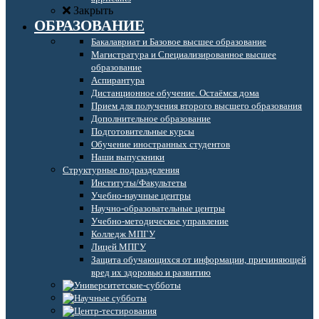
Закрыть
ОБРАЗОВАНИЕ
Бакалавриат и Базовое высшее образование
Магистратура и Специализированное высшее
образование
Аспирантура
Дистанционное обучение. Остаёмся дома
Прием для получения второго высшего образования
Дополнительное образование
Подготовительные курсы
Обучение иностранных студентов
Наши выпускники
Структурные подразделения
Институты/Факультеты
Учебно-научные центры
Научно-образовательные центры
Учебно-методическое управление
Колледж МПГУ
Лицей МПГУ
Защита обучающихся от информации, причиняющей
вред их здоровью и развитию