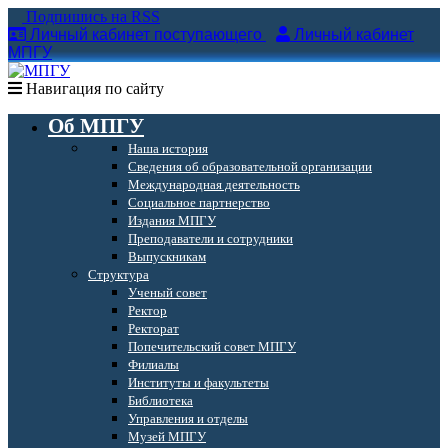
Подпишись на RSS
Личный кабинет поступающего
Личный кабинет
МПГУ
Навигация по сайту
Об МПГУ
Наша история
Сведения об образовательной организации
Международная деятельность
Социальное партнерство
Издания МПГУ
Преподаватели и сотрудники
Выпускникам
Структура
Ученый совет
Ректор
Ректорат
Попечительский совет МПГУ
Филиалы
Институты и факультеты
Библиотека
Управления и отделы
Музей МПГУ