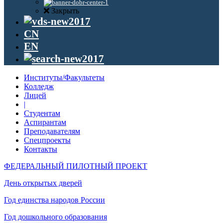
Закрыть
CN
EN
Институты/Факультеты
Колледж
Лицей
|
Студентам
Аспирантам
Преподавателям
Спецпроекты
Контакты
ФЕДЕРАЛЬНЫЙ ПИЛОТНЫЙ ПРОЕКТ
День открытых дверей
Год единства народов России
Год дошкольного образования