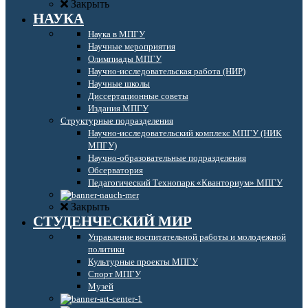
Закрыть
НАУКА
Наука в МПГУ
Научные мероприятия
Олимпиады МПГУ
Научно-исследовательская работа (НИР)
Научные школы
Диссертационные советы
Издания МПГУ
Структурные подразделения
Научно-исследовательский комплекс МПГУ (НИК
МПГУ)
Научно-образовательные подразделения
Обсерватория
Педагогический Технопарк «Кванториум» МПГУ
Закрыть
СТУДЕНЧЕСКИЙ МИР
Управление воспитательной работы и молодежной
политики
Культурные проекты МПГУ
Спорт МПГУ
Музей