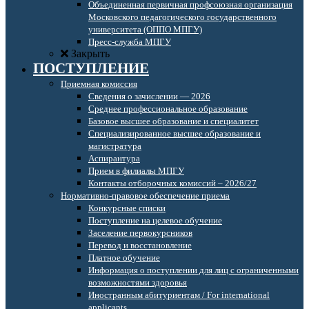
Объединенная первичная профсоюзная организация
Московского педагогического государственного
университета (ОППО МПГУ)
Пресс-служба МПГУ
Закрыть
ПОСТУПЛЕНИЕ
Приемная комиссия
Сведения о зачислении — 2026
Среднее профессиональное образование
Базовое высшее образование и специалитет
Специализированное высшее образование и
магистратура
Аспирантура
Прием в филиалы МПГУ
Контакты отборочных комиссий – 2026/27
Нормативно-правовое обеспечение приема
Конкурсные списки
Поступление на целевое обучение
Заселение первокурсников
Перевод и восстановление
Платное обучение
Информация о поступлении для лиц с ограниченными
возможностями здоровья
Иностранным абитуриентам / For international
applicants