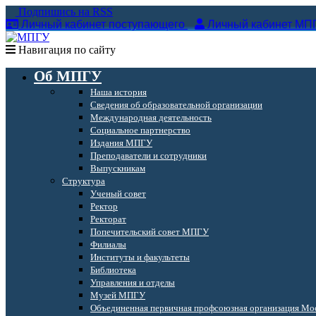
Подпишись на RSS
Личный кабинет поступающего
Личный кабинет МП
Навигация по сайту
Об МПГУ
Наша история
Сведения об образовательной организации
Международная деятельность
Социальное партнерство
Издания МПГУ
Преподаватели и сотрудники
Выпускникам
Структура
Ученый совет
Ректор
Ректорат
Попечительский совет МПГУ
Филиалы
Институты и факультеты
Библиотека
Управления и отделы
Музей МПГУ
Объединенная первичная профсоюзная организация Мос