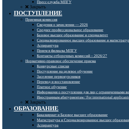
Пресс-служба МПГУ
Закрыть
ПОСТУПЛЕНИЕ
Приемная комиссия
Сведения о зачислении — 2026
Среднее профессиональное образование
Базовое высшее образование и специалитет
Специализированное высшее образование и магистрату
Аспирантура
Прием в филиалы МПГУ
Контакты отборочных комиссий – 2026/27
Нормативно-правовое обеспечение приема
Конкурсные списки
Поступление на целевое обучение
Заселение первокурсников
Перевод и восстановление
Платное обучение
Информация о поступлении для лиц с ограниченными в
Иностранным абитуриентам / For international applicant
Закрыть
ОБРАЗОВАНИЕ
Бакалавриат и Базовое высшее образование
Магистратура и Специализированное высшее образова
Аспирантура