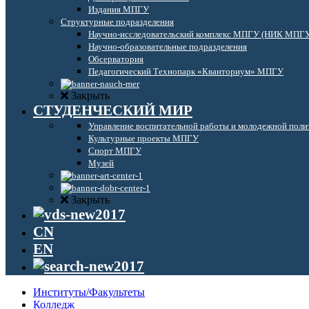
Издания МПГУ
Структурные подразделения
Научно-исследовательский комплекс МПГУ (НИК МПГ
Научно-образовательные подразделения
Обсерватория
Педагогический Технопарк «Кванториум» МПГУ
Закрыть
СТУДЕНЧЕСКИЙ МИР
Управление воспитательной работы и молодежной поли
Культурные проекты МПГУ
Спорт МПГУ
Музей
Закрыть
CN
EN
Институты/Факультеты
Колледж