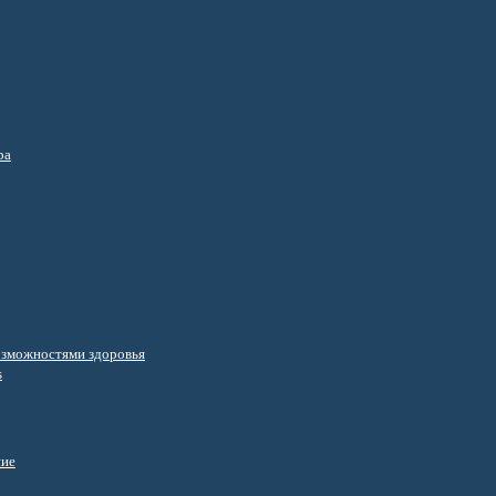
ра
озможностями здоровья
s
ние