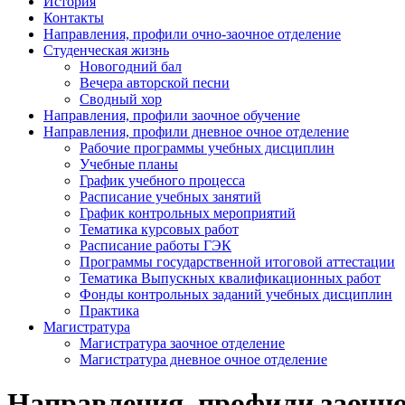
История
Контакты
Направления, профили очно-заочное отделение
Студенческая жизнь
Новогодний бал
Вечера авторской песни
Сводный хор
Направления, профили заочное обучение
Направления, профили дневное очное отделение
Рабочие программы учебных дисциплин
Учебные планы
График учебного процесса
Расписание учебных занятий
График контрольных мероприятий
Тематика курсовых работ
Расписание работы ГЭК
Программы государственной итоговой аттестации
Тематика Выпускных квалификационных работ
Фонды контрольных заданий учебных дисциплин
Практика
Магистратура
Магистратура заочное отделение
Магистратура дневное очное отделение
Направления, профили заочно