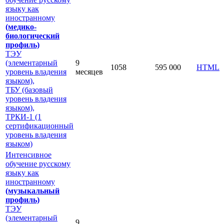
языку как
иностранному
(медико-
биологический
профиль)
ТЭУ
(элементарный
9
1058
595 000
HTML
уровень владения
месяцев
языком),
ТБУ (базовый
уровень владения
языком),
ТРКИ-1 (1
сертификационный
уровень владения
языком)
Интенсивное
обучение русскому
языку как
иностранному
(музыкальный
профиль)
ТЭУ
(элементарный
9