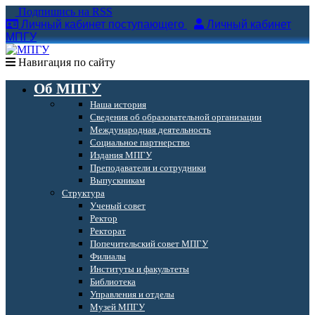
Подпишись на RSS
Личный кабинет поступающего
Личный кабинет
МПГУ
Навигация по сайту
Об МПГУ
Наша история
Сведения об образовательной организации
Международная деятельность
Социальное партнерство
Издания МПГУ
Преподаватели и сотрудники
Выпускникам
Структура
Ученый совет
Ректор
Ректорат
Попечительский совет МПГУ
Филиалы
Институты и факультеты
Библиотека
Управления и отделы
Музей МПГУ