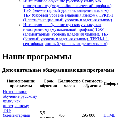
Интенсивное обучение русскому языку как
иностранному (медико-биологический профиль)
ТЭУ (элементарный уровень владения языком),
ТБУ (базовый уровень владения языком), ТРКИ-1
(1 сертификационный уровень владения языком)
Интенсивное обучение русскому языку как
иностранному (музыкальный профиль) ТЭУ
(элементарный уровень владения языком), ТБУ
(базовый уровень владения языком), ТРКИ-1 (1
сертификационный уровень владения языком)
Наши программы
Дополнительные общеразвивающие программы
Наименование
Срок
Количество
Стоимость
Инфор
программы
обучения
часов
обучения
Интенсивное
обучение русскому
языку как
иностранному
ТЭУ
5,5
(элементарный
780
295 000
HTML
месяцев