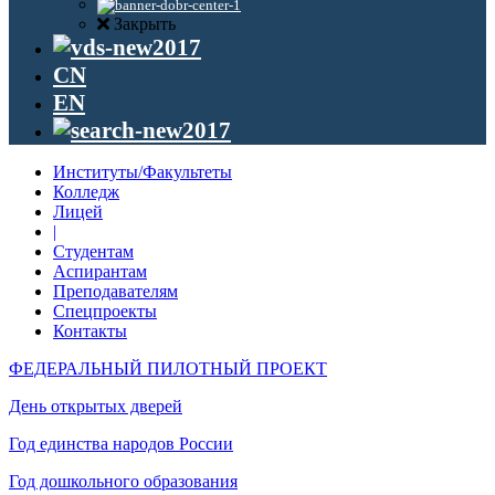
Закрыть
CN
EN
Институты/Факультеты
Колледж
Лицей
|
Студентам
Аспирантам
Преподавателям
Спецпроекты
Контакты
ФЕДЕРАЛЬНЫЙ ПИЛОТНЫЙ ПРОЕКТ
День открытых дверей
Год единства народов России
Год дошкольного образования