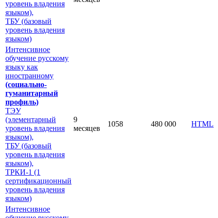
уровень владения
языком),
ТБУ (базовый
уровень владения
языком)
Интенсивное
обучение русскому
языку как
иностранному
(социально-
гуманитарный
профиль)
ТЭУ
(элементарный
9
1058
480 000
HTML
уровень владения
месяцев
языком),
ТБУ (базовый
уровень владения
языком),
ТРКИ-1 (1
сертификационный
уровень владения
языком)
Интенсивное
обучение русскому