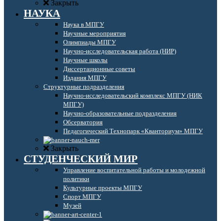
Закрыть
НАУКА
Наука в МПГУ
Научные мероприятия
Олимпиады МПГУ
Научно-исследовательская работа (НИР)
Научные школы
Диссертационные советы
Издания МПГУ
Структурные подразделения
Научно-исследовательский комплекс МПГУ (НИК
МПГУ)
Научно-образовательные подразделения
Обсерватория
Педагогический Технопарк «Кванториум» МПГУ
Закрыть
СТУДЕНЧЕСКИЙ МИР
Управление воспитательной работы и молодежной
политики
Культурные проекты МПГУ
Спорт МПГУ
Музей