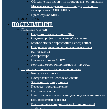
Объединенная первичная профсоюзная организация
Московского педагогического государственного
университета (ОППО МПГУ)
Пресс-служба МПГУ
Закрыть
ПОСТУПЛЕНИЕ
Приемная комиссия
Сведения о зачислении — 2026
Среднее профессиональное образование
Базовое высшее образование и специалитет
Специализированное высшее образование и
магистратура
Аспирантура
Прием в филиалы МПГУ
Контакты отборочных комиссий – 2026/27
Нормативно-правовое обеспечение приема
Конкурсные списки
Поступление на целевое обучение
Заселение первокурсников
Перевод и восстановление
Платное обучение
Информация о поступлении для лиц с ограниченными
возможностями здоровья
Иностранным абитуриентам / For international
applicants