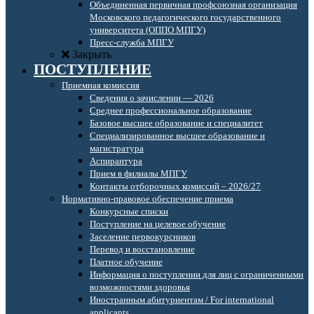
Объединенная первичная профсоюзная организация
Московского педагогического государственного
университета (ОППО МПГУ)
Пресс-служба МПГУ
Закрыть
ПОСТУПЛЕНИЕ
Приемная комиссия
Сведения о зачислении — 2026
Среднее профессиональное образование
Базовое высшее образование и специалитет
Специализированное высшее образование и
магистратура
Аспирантура
Прием в филиалы МПГУ
Контакты отборочных комиссий – 2026/27
Нормативно-правовое обеспечение приема
Конкурсные списки
Поступление на целевое обучение
Заселение первокурсников
Перевод и восстановление
Платное обучение
Информация о поступлении для лиц с ограниченными
возможностями здоровья
Иностранным абитуриентам / For international
applicants