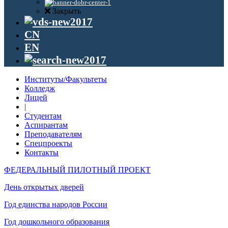
Закрыть
CN
EN
Институты/Факультеты
Колледж
Лицей
|
Студентам
Аспирантам
Преподавателям
Спецпроекты
Контакты
ФЕДЕРАЛЬНЫЙ ПИЛОТНЫЙ ПРОЕКТ
День открытых дверей
Год единства народов России
Год дошкольного образования