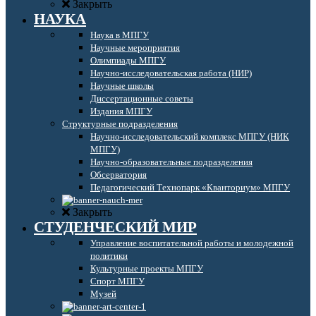
Закрыть
НАУКА
Наука в МПГУ
Научные мероприятия
Олимпиады МПГУ
Научно-исследовательская работа (НИР)
Научные школы
Диссертационные советы
Издания МПГУ
Структурные подразделения
Научно-исследовательский комплекс МПГУ (НИК
МПГУ)
Научно-образовательные подразделения
Обсерватория
Педагогический Технопарк «Кванториум» МПГУ
Закрыть
СТУДЕНЧЕСКИЙ МИР
Управление воспитательной работы и молодежной
политики
Культурные проекты МПГУ
Спорт МПГУ
Музей