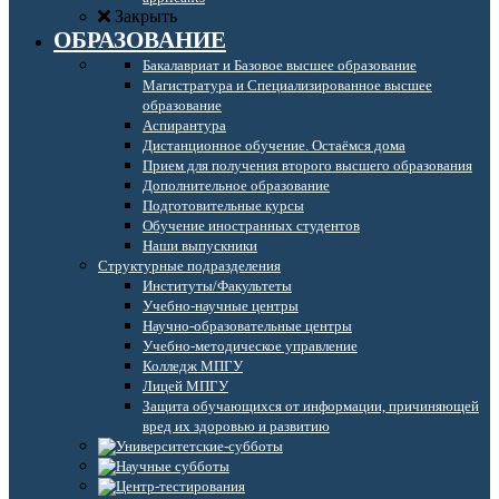
Закрыть
ОБРАЗОВАНИЕ
Бакалавриат и Базовое высшее образование
Магистратура и Специализированное высшее
образование
Аспирантура
Дистанционное обучение. Остаёмся дома
Прием для получения второго высшего образования
Дополнительное образование
Подготовительные курсы
Обучение иностранных студентов
Наши выпускники
Структурные подразделения
Институты/Факультеты
Учебно-научные центры
Научно-образовательные центры
Учебно-методическое управление
Колледж МПГУ
Лицей МПГУ
Защита обучающихся от информации, причиняющей
вред их здоровью и развитию