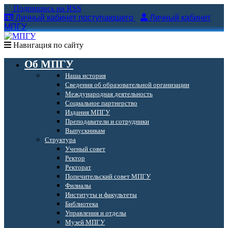
Подпишись на RSS
Личный кабинет поступающего
Личный кабинет
МПГУ
Навигация по сайту
Об МПГУ
Наша история
Сведения об образовательной организации
Международная деятельность
Социальное партнерство
Издания МПГУ
Преподаватели и сотрудники
Выпускникам
Структура
Ученый совет
Ректор
Ректорат
Попечительский совет МПГУ
Филиалы
Институты и факультеты
Библиотека
Управления и отделы
Музей МПГУ