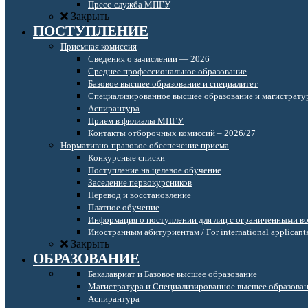
Пресс-служба МПГУ
Закрыть
ПОСТУПЛЕНИЕ
Приемная комиссия
Сведения о зачислении — 2026
Среднее профессиональное образование
Базовое высшее образование и специалитет
Специализированное высшее образование и магистрату
Аспирантура
Прием в филиалы МПГУ
Контакты отборочных комиссий – 2026/27
Нормативно-правовое обеспечение приема
Конкурсные списки
Поступление на целевое обучение
Заселение первокурсников
Перевод и восстановление
Платное обучение
Информация о поступлении для лиц с ограниченными в
Иностранным абитуриентам / For international applicant
Закрыть
ОБРАЗОВАНИЕ
Бакалавриат и Базовое высшее образование
Магистратура и Специализированное высшее образова
Аспирантура