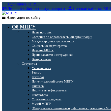
Подпишись на RSS
Личный кабинет поступающего
Личный кабинет МП
Навигация по сайту
Об МПГУ
Наша история
Сведения об образовательной организации
Международная деятельность
Социальное партнерство
Издания МПГУ
Преподаватели и сотрудники
Выпускникам
Структура
Ученый совет
Ректор
Ректорат
Попечительский совет МПГУ
Филиалы
Институты и факультеты
Библиотека
Управления и отделы
Музей МПГУ
Объединенная первичная профсоюзная организация Мос