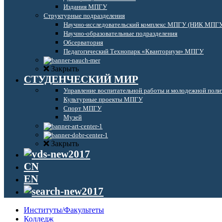
Издания МПГУ
Структурные подразделения
Научно-исследовательский комплекс МПГУ (НИК МПГ
Научно-образовательные подразделения
Обсерватория
Педагогический Технопарк «Кванториум» МПГУ
Закрыть
СТУДЕНЧЕСКИЙ МИР
Управление воспитательной работы и молодежной поли
Культурные проекты МПГУ
Спорт МПГУ
Музей
Закрыть
CN
EN
Институты/Факультеты
Колледж