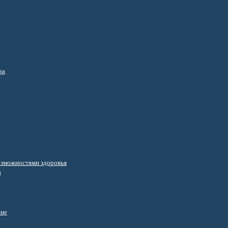
ра
озможностями здоровья
s
ние