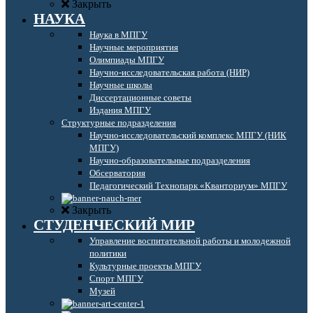
Закрыть
НАУКА
Наука в МПГУ
Научные мероприятия
Олимпиады МПГУ
Научно-исследовательская работа (НИР)
Научные школы
Диссертационные советы
Издания МПГУ
Структурные подразделения
Научно-исследовательский комплекс МПГУ (НИК
МПГУ)
Научно-образовательные подразделения
Обсерватория
Педагогический Технопарк «Кванториум» МПГУ
Закрыть
СТУДЕНЧЕСКИЙ МИР
Управление воспитательной работы и молодежной
политики
Культурные проекты МПГУ
Спорт МПГУ
Музей