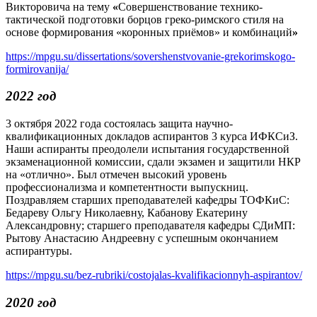
Викторовича на тему
«
Совершенствование технико-
тактической подготовки борцов греко-римского стиля на
основе формирования «коронных приёмов» и комбинаций
»
https://mpgu.su/dissertations/sovershenstvovanie-grekorimskogo-
formirovanija/
2022 год
3 октября 2022 года состоялась защита научно-
квалификационных докладов аспирантов 3 курса ИФКСиЗ.
Наши аспиранты преодолели испытания государственной
экзаменационной комиссии, сдали экзамен и защитили НКР
на «отлично». Был отмечен высокий уровень
профессионализма и компетентности выпускниц.
Поздравляем старших преподавателей кафедры ТОФКиС:
Бедареву Ольгу Николаевну, Кабанову Екатерину
Александровну; старшего преподавателя кафедры СДиМП:
Рытову Анастасию Андреевну с успешным окончанием
аспирантуры.
https://mpgu.su/bez-rubriki/costojalas-kvalifikacionnyh-aspirantov/
2020 год