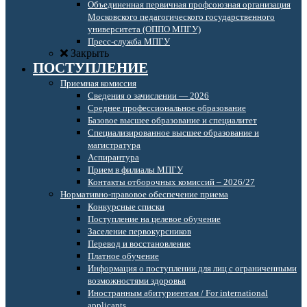
Объединенная первичная профсоюзная организация
Московского педагогического государственного
университета (ОППО МПГУ)
Пресс-служба МПГУ
Закрыть
ПОСТУПЛЕНИЕ
Приемная комиссия
Сведения о зачислении — 2026
Среднее профессиональное образование
Базовое высшее образование и специалитет
Специализированное высшее образование и
магистратура
Аспирантура
Прием в филиалы МПГУ
Контакты отборочных комиссий – 2026/27
Нормативно-правовое обеспечение приема
Конкурсные списки
Поступление на целевое обучение
Заселение первокурсников
Перевод и восстановление
Платное обучение
Информация о поступлении для лиц с ограниченными
возможностями здоровья
Иностранным абитуриентам / For international
applicants