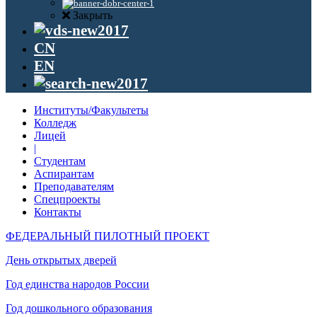
Закрыть
CN
EN
Институты/Факультеты
Колледж
Лицей
|
Студентам
Аспирантам
Преподавателям
Спецпроекты
Контакты
ФЕДЕРАЛЬНЫЙ ПИЛОТНЫЙ ПРОЕКТ
День открытых дверей
Год единства народов России
Год дошкольного образования