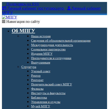
Подпишись на RSS
Личный кабинет поступающего
Личный кабинет
МПГУ
Навигация по сайту
Об МПГУ
Наша история
Сведения об образовательной организации
Международная деятельность
Социальное партнерство
Издания МПГУ
Преподаватели и сотрудники
Выпускникам
Структура
Ученый совет
Ректор
Ректорат
Попечительский совет МПГУ
Филиалы
Институты и факультеты
Библиотека
Управления и отделы
Музей МПГУ