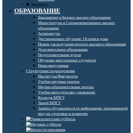
Закрыть
ОБРАЗОВАНИЕ
Бакалавриат и Базовое высшее образование
Магистратура и Специализированное высшее
образование
Аспирантура
Дистанционное обучение. Остаёмся дома
Прием для получения второго высшего образования
Дополнительное образование
Подготовительные курсы
Обучение иностранных студентов
Наши выпускники
Структурные подразделения
Институты/Факультеты
Учебно-научные центры
Научно-образовательные центры
Учебно-методическое управление
Колледж МПГУ
Лицей МПГУ
Защита обучающихся от информации, причиняющей
вред их здоровью и развитию