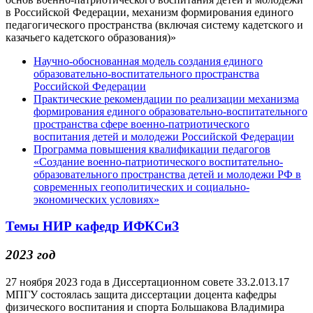
в Российской Федерации, механизм формирования единого
педагогического пространства (включая систему кадетского и
казачьего кадетского образования)
»
Научно-обоснованная модель создания единого
образовательно-воспитательного пространства
Российской Федерации
Практические рекомендации по реализации механизма
формирования единого образовательно-воспитательного
пространства сфере военно-патриотического
воспитания детей и молодежи Российской Федерации
Программа повышения квалификации педагогов
«Создание военно-патриотического воспитательно-
образовательного пространства детей и молодежи РФ в
современных геополитических и социально-
экономических условиях
»
Темы НИР кафедр ИФКСиЗ
2023 год
27 ноября 2023 года в Диссертационном совете 33.2.013.17
МПГУ состоялась защита диссертации доцента кафедры
физического воспитания и спорта Большакова Владимира