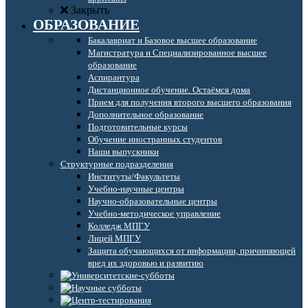
Закрыть
ОБРАЗОВАНИЕ
Бакалавриат и Базовое высшее образование
Магистратура и Специализированное высшее
образование
Аспирантура
Дистанционное обучение. Остаёмся дома
Прием для получения второго высшего образования
Дополнительное образование
Подготовительные курсы
Обучение иностранных студентов
Наши выпускники
Структурные подразделения
Институты/Факультеты
Учебно-научные центры
Научно-образовательные центры
Учебно-методическое управление
Колледж МПГУ
Лицей МПГУ
Защита обучающихся от информации, причиняющей
вред их здоровью и развитию