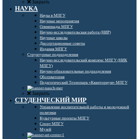
Закрыть
НАУКА
Наука в МПГУ
Научные мероприятия
Олимпиады МПГУ
Научно-исследовательская работа (НИР)
Научные школы
Диссертационные советы
Издания МПГУ
Структурные подразделения
Научно-исследовательский комплекс МПГУ (НИК
МПГУ)
Научно-образовательные подразделения
Обсерватория
Педагогический Технопарк «Кванториум» МПГУ
Закрыть
СТУДЕНЧЕСКИЙ МИР
Управление воспитательной работы и молодежной
политики
Культурные проекты МПГУ
Спорт МПГУ
Музей