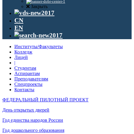
Закрыть
CN
EN
Институты/Факультеты
Колледж
Лицей
|
Студентам
Аспирантам
Преподавателям
Спецпроекты
Контакты
ФЕДЕРАЛЬНЫЙ ПИЛОТНЫЙ ПРОЕКТ
День открытых дверей
Год единства народов России
Год дошкольного образования