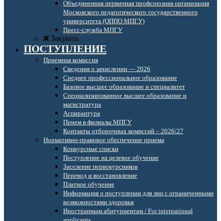
Объединенная первичная профсоюзная организация
Московского педагогического государственного
университета (ОППО МПГУ)
Пресс-служба МПГУ
Закрыть
ПОСТУПЛЕНИЕ
Приемная комиссия
Сведения о зачислении — 2026
Среднее профессиональное образование
Базовое высшее образование и специалитет
Специализированное высшее образование и
магистратура
Аспирантура
Прием в филиалы МПГУ
Контакты отборочных комиссий – 2026/27
Нормативно-правовое обеспечение приема
Конкурсные списки
Поступление на целевое обучение
Заселение первокурсников
Перевод и восстановление
Платное обучение
Информация о поступлении для лиц с ограниченными
возможностями здоровья
Иностранным абитуриентам / For international
applicants