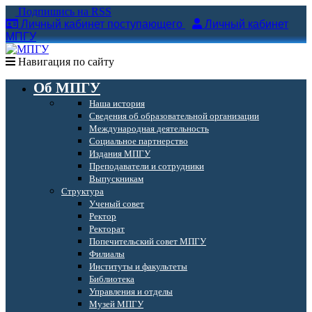
Подпишись на RSS
Личный кабинет поступающего
Личный кабинет
МПГУ
Навигация по сайту
Об МПГУ
Наша история
Сведения об образовательной организации
Международная деятельность
Социальное партнерство
Издания МПГУ
Преподаватели и сотрудники
Выпускникам
Структура
Ученый совет
Ректор
Ректорат
Попечительский совет МПГУ
Филиалы
Институты и факультеты
Библиотека
Управления и отделы
Музей МПГУ