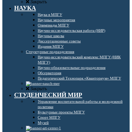
Закрыть
НАУКА
Наука в МПГУ
Научные мероприятия
Олимпиады МПГУ
Научно-исследовательская работа (НИР)
Научные школы
Диссертационные советы
Издания МПГУ
Структурные подразделения
Научно-исследовательский комплекс МПГУ (НИК
МПГУ)
Научно-образовательные подразделения
Обсерватория
Педагогический Технопарк «Кванториум» МПГУ
Закрыть
СТУДЕНЧЕСКИЙ МИР
Управление воспитательной работы и молодежной
политики
Культурные проекты МПГУ
Спорт МПГУ
Музей