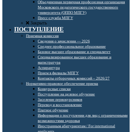
Объединенная первичная профсоюзная организация
Московского педагогического государственного
университета (ОППО МПГУ)
Пресс-служба МПГУ
Закрыть
ПОСТУПЛЕНИЕ
Приемная комиссия
Сведения о зачислении — 2026
Среднее профессиональное образование
Базовое высшее образование и специалитет
Специализированное высшее образование и
магистратура
Аспирантура
Прием в филиалы МПГУ
Контакты отборочных комиссий – 2026/27
Нормативно-правовое обеспечение приема
Конкурсные списки
Поступление на целевое обучение
Заселение первокурсников
Перевод и восстановление
Платное обучение
Информация о поступлении для лиц с ограниченными
возможностями здоровья
Иностранным абитуриентам / For international
applicants