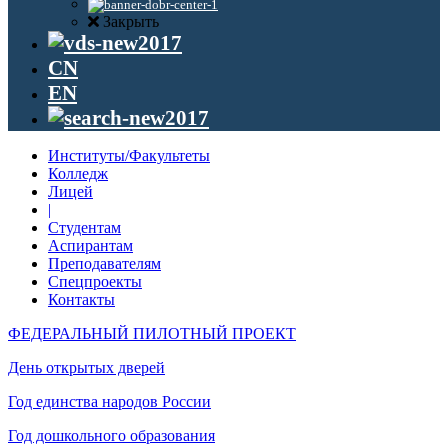
Закрыть
CN
EN
Институты/Факультеты
Колледж
Лицей
|
Студентам
Аспирантам
Преподавателям
Спецпроекты
Контакты
ФЕДЕРАЛЬНЫЙ ПИЛОТНЫЙ ПРОЕКТ
День открытых дверей
Год единства народов России
Год дошкольного образования