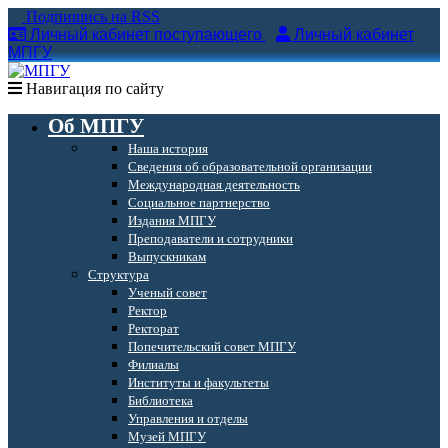
Подпишись на RSS
Личный кабинет поступающего
Личный кабинет
МПГУ
Навигация по сайту
Об МПГУ
Наша история
Сведения об образовательной организации
Международная деятельность
Социальное партнерство
Издания МПГУ
Преподаватели и сотрудники
Выпускникам
Структура
Ученый совет
Ректор
Ректорат
Попечительский совет МПГУ
Филиалы
Институты и факультеты
Библиотека
Управления и отделы
Музей МПГУ