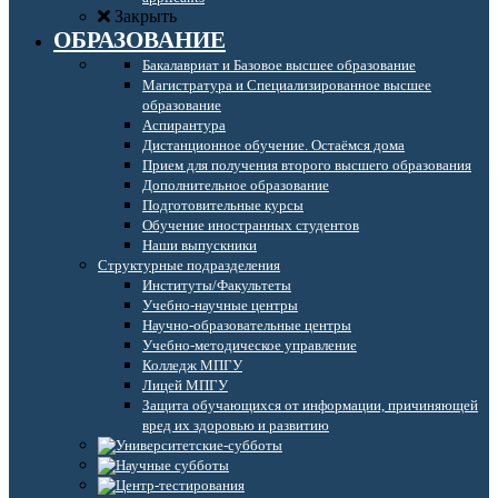
Закрыть
ОБРАЗОВАНИЕ
Бакалавриат и Базовое высшее образование
Магистратура и Специализированное высшее
образование
Аспирантура
Дистанционное обучение. Остаёмся дома
Прием для получения второго высшего образования
Дополнительное образование
Подготовительные курсы
Обучение иностранных студентов
Наши выпускники
Структурные подразделения
Институты/Факультеты
Учебно-научные центры
Научно-образовательные центры
Учебно-методическое управление
Колледж МПГУ
Лицей МПГУ
Защита обучающихся от информации, причиняющей
вред их здоровью и развитию