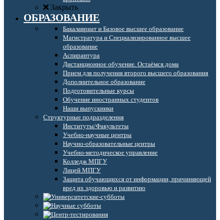
Закрыть
ОБРАЗОВАНИЕ
Бакалавриат и Базовое высшее образование
Магистратура и Специализированное высшее
образование
Аспирантура
Дистанционное обучение. Остаёмся дома
Прием для получения второго высшего образования
Дополнительное образование
Подготовительные курсы
Обучение иностранных студентов
Наши выпускники
Структурные подразделения
Институты/Факультеты
Учебно-научные центры
Научно-образовательные центры
Учебно-методическое управление
Колледж МПГУ
Лицей МПГУ
Защита обучающихся от информации, причиняющей
вред их здоровью и развитию