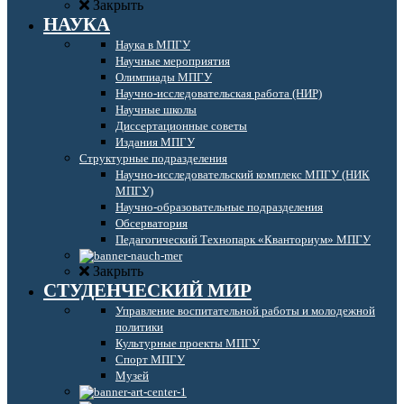
Закрыть
НАУКА
Наука в МПГУ
Научные мероприятия
Олимпиады МПГУ
Научно-исследовательская работа (НИР)
Научные школы
Диссертационные советы
Издания МПГУ
Структурные подразделения
Научно-исследовательский комплекс МПГУ (НИК
МПГУ)
Научно-образовательные подразделения
Обсерватория
Педагогический Технопарк «Кванториум» МПГУ
Закрыть
СТУДЕНЧЕСКИЙ МИР
Управление воспитательной работы и молодежной
политики
Культурные проекты МПГУ
Спорт МПГУ
Музей