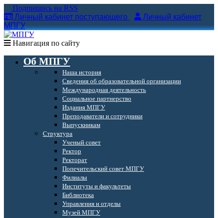
Подпишись на RSS
Личный кабинет поступающего
Личный кабинет
МПГУ
Навигация по сайту
Об МПГУ
Наша история
Сведения об образовательной организации
Международная деятельность
Социальное партнерство
Издания МПГУ
Преподаватели и сотрудники
Выпускникам
Структура
Ученый совет
Ректор
Ректорат
Попечительский совет МПГУ
Филиалы
Институты и факультеты
Библиотека
Управления и отделы
Музей МПГУ