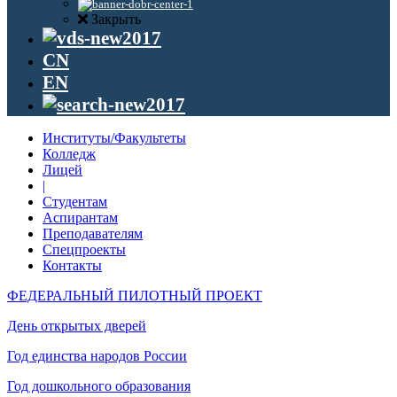
Закрыть
CN
EN
Институты/Факультеты
Колледж
Лицей
|
Студентам
Аспирантам
Преподавателям
Спецпроекты
Контакты
ФЕДЕРАЛЬНЫЙ ПИЛОТНЫЙ ПРОЕКТ
День открытых дверей
Год единства народов России
Год дошкольного образования