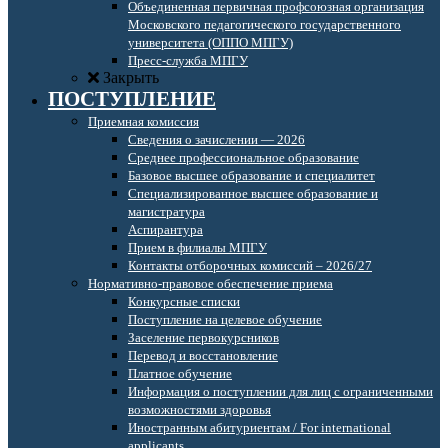
Объединенная первичная профсоюзная организация
Московского педагогического государственного
университета (ОППО МПГУ)
Пресс-служба МПГУ
Закрыть
ПОСТУПЛЕНИЕ
Приемная комиссия
Сведения о зачислении — 2026
Среднее профессиональное образование
Базовое высшее образование и специалитет
Специализированное высшее образование и
магистратура
Аспирантура
Прием в филиалы МПГУ
Контакты отборочных комиссий – 2026/27
Нормативно-правовое обеспечение приема
Конкурсные списки
Поступление на целевое обучение
Заселение первокурсников
Перевод и восстановление
Платное обучение
Информация о поступлении для лиц с ограниченными
возможностями здоровья
Иностранным абитуриентам / For international
applicants