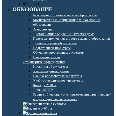
Закрыть
ОБРАЗОВАНИЕ
Бакалавриат и Базовое высшее образование
Магистратура и Специализированное высшее
образование
Аспирантура
Дистанционное обучение. Остаёмся дома
Прием для получения второго высшего образования
Дополнительное образование
Подготовительные курсы
Обучение иностранных студентов
Наши выпускники
Структурные подразделения
Институты/Факультеты
Учебно-научные центры
Научно-образовательные центры
Учебно-методическое управление
Колледж МПГУ
Лицей МПГУ
Защита обучающихся от информации, причиняющей
вред их здоровью и развитию