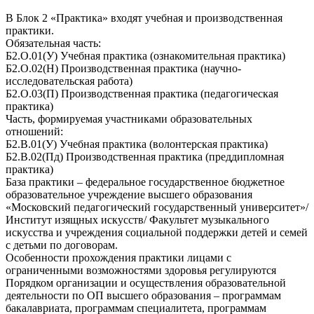
В Блок 2 «Практика» входят учебная и производственная
практики.
Обязательная часть:
Б2.О.01(У) Учебная практика (ознакомительная практика)
Б2.О.02(Н) Производственная практика (научно-
исследовательская работа)
Б2.О.03(П) Производственная практика (педагогическая
практика)
Часть, формируемая участниками образовательных
отношений:
Б2.В.01(У) Учебная практика (волонтерская практика)
Б2.В.02(Пд) Производственная практика (преддипломная
практика)
База практики – федеральное государственное бюджетное
образовательное учреждение высшего образования
«Московский педагогический государственный университет»/
Институт изящных искусств/ Факультет музыкального
искусства и учреждения социальной поддержки детей и семей
с детьми по договорам.
Особенности прохождения практики лицами с
ограниченными возможностями здоровья регулируются
Порядком организации и осуществления образовательной
деятельности по ОП высшего образования – программам
бакалавриата, программам специалитета, программам