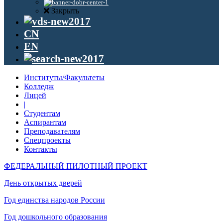
Закрыть
CN
EN
Институты/Факультеты
Колледж
Лицей
|
Студентам
Аспирантам
Преподавателям
Спецпроекты
Контакты
ФЕДЕРАЛЬНЫЙ ПИЛОТНЫЙ ПРОЕКТ
День открытых дверей
Год единства народов России
Год дошкольного образования