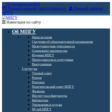
Подпишись на RSS
Личный кабинет поступающего
Личный кабинет
МПГУ
Навигация по сайту
Об МПГУ
Наша история
Сведения об образовательной организации
Международная деятельность
Социальное партнерство
Издания МПГУ
Преподаватели и сотрудники
Выпускникам
Структура
Ученый совет
Ректор
Ректорат
Попечительский совет МПГУ
Филиалы
Институты и факультеты
Библиотека
Управления и отделы
Музей МПГУ