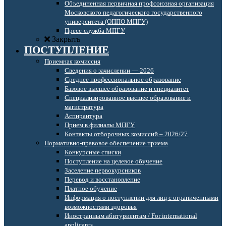
Объединенная первичная профсоюзная организация
Московского педагогического государственного
университета (ОППО МПГУ)
Пресс-служба МПГУ
Закрыть
ПОСТУПЛЕНИЕ
Приемная комиссия
Сведения о зачислении — 2026
Среднее профессиональное образование
Базовое высшее образование и специалитет
Специализированное высшее образование и
магистратура
Аспирантура
Прием в филиалы МПГУ
Контакты отборочных комиссий – 2026/27
Нормативно-правовое обеспечение приема
Конкурсные списки
Поступление на целевое обучение
Заселение первокурсников
Перевод и восстановление
Платное обучение
Информация о поступлении для лиц с ограниченными
возможностями здоровья
Иностранным абитуриентам / For international
applicants