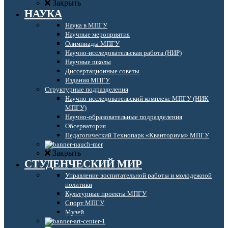
Закрыть
НАУКА
Наука в МПГУ
Научные мероприятия
Олимпиады МПГУ
Научно-исследовательская работа (НИР)
Научные школы
Диссертационные советы
Издания МПГУ
Структурные подразделения
Научно-исследовательский комплекс МПГУ (НИК
МПГУ)
Научно-образовательные подразделения
Обсерватория
Педагогический Технопарк «Кванториум» МПГУ
Закрыть
СТУДЕНЧЕСКИЙ МИР
Управление воспитательной работы и молодежной
политики
Культурные проекты МПГУ
Спорт МПГУ
Музей