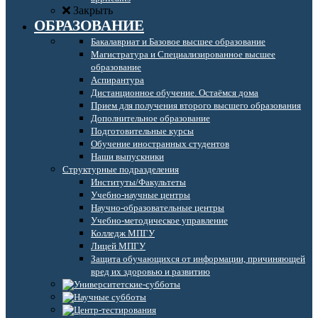
Закрыть
ОБРАЗОВАНИЕ
Бакалавриат и Базовое высшее образование
Магистратура и Специализированное высшее
образование
Аспирантура
Дистанционное обучение. Остаёмся дома
Прием для получения второго высшего образования
Дополнительное образование
Подготовительные курсы
Обучение иностранных студентов
Наши выпускники
Структурные подразделения
Институты/Факультеты
Учебно-научные центры
Научно-образовательные центры
Учебно-методическое управление
Колледж МПГУ
Лицей МПГУ
Защита обучающихся от информации, причиняющей
вред их здоровью и развитию