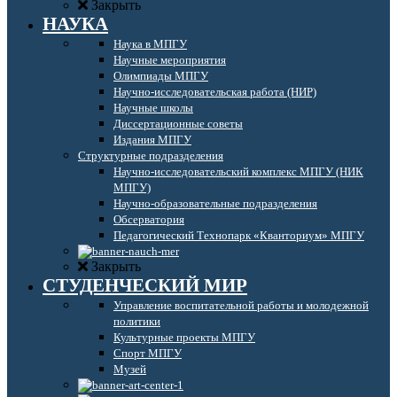
Закрыть
НАУКА
Наука в МПГУ
Научные мероприятия
Олимпиады МПГУ
Научно-исследовательская работа (НИР)
Научные школы
Диссертационные советы
Издания МПГУ
Структурные подразделения
Научно-исследовательский комплекс МПГУ (НИК
МПГУ)
Научно-образовательные подразделения
Обсерватория
Педагогический Технопарк «Кванториум» МПГУ
Закрыть
СТУДЕНЧЕСКИЙ МИР
Управление воспитательной работы и молодежной
политики
Культурные проекты МПГУ
Спорт МПГУ
Музей