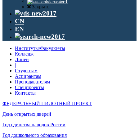
Закрыть
CN
EN
Институты/Факультеты
Колледж
Лицей
|
Студентам
Аспирантам
Преподавателям
Спецпроекты
Контакты
ФЕДЕРАЛЬНЫЙ ПИЛОТНЫЙ ПРОЕКТ
День открытых дверей
Год единства народов России
Год дошкольного образования