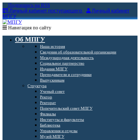
Подпишись на RSS
Личный кабинет поступающего
Личный кабинет
МПГУ
Навигация по сайту
Об МПГУ
Наша история
Сведения об образовательной организации
Международная деятельность
Социальное партнерство
Издания МПГУ
Преподаватели и сотрудники
Выпускникам
Структура
Ученый совет
Ректор
Ректорат
Попечительский совет МПГУ
Филиалы
Институты и факультеты
Библиотека
Управления и отделы
Музей МПГУ