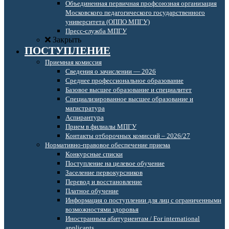
Объединенная первичная профсоюзная организация
Московского педагогического государственного
университета (ОППО МПГУ)
Пресс-служба МПГУ
Закрыть
ПОСТУПЛЕНИЕ
Приемная комиссия
Сведения о зачислении — 2026
Среднее профессиональное образование
Базовое высшее образование и специалитет
Специализированное высшее образование и
магистратура
Аспирантура
Прием в филиалы МПГУ
Контакты отборочных комиссий – 2026/27
Нормативно-правовое обеспечение приема
Конкурсные списки
Поступление на целевое обучение
Заселение первокурсников
Перевод и восстановление
Платное обучение
Информация о поступлении для лиц с ограниченными
возможностями здоровья
Иностранным абитуриентам / For international
applicants