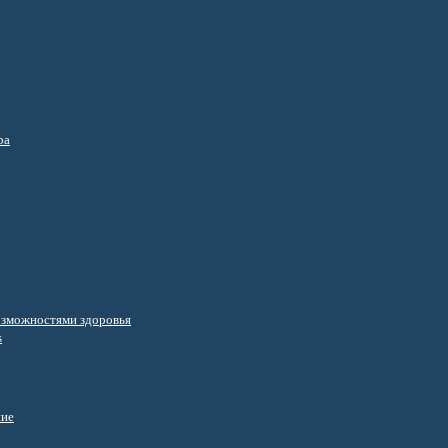
ра
озможностями здоровья
s
ние