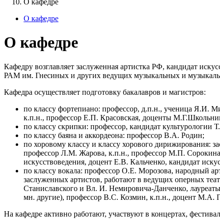
О кафедре
О кафедре
О кафедре
Кафедру возглавляет заслуженная артистка РФ, кандидат иску
РАМ им. Гнесиных и других ведущих музыкальных и музыкальн
Кафедра осуществляет подготовку бакалавров и магистров:
по классу фортепиано: профессор, д.п.н., ученица Я.И. Ми
к.п.н., профессор Е.П. Красовская, доценты М.Г.Школьник,
по классу скрипки: профессор, кандидат культурологии 
по классу баяна и аккордеона: профессор В.А. Родин;
по хоровому классу и классу хорового дирижирования: зас
профессор Л.М. Жарова, к.п.н., профессор М.П. Сорокина,
искусствоведения, доцент Е.В. Кальченко, кандидат иску
по классу вокала: профессор О.Е. Морозова, народный ар
заслуженных артистов, работают в ведущих оперных теат
Станиславского и Вл. И. Немировича-Данченко, лауреат
мн. другие), профессор В.С. Козмин, к.п.н., доцент М.А.
На кафедре активно работают, участвуют в концертах, фестива