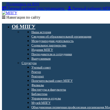
Подпишись на RSS
Личный кабинет поступающего
Личный кабинет МП
Навигация по сайту
Об МПГУ
Наша история
Сведения об образовательной организации
Международная деятельность
Социальное партнерство
Издания МПГУ
Преподаватели и сотрудники
Выпускникам
Структура
Ученый совет
Ректор
Ректорат
Попечительский совет МПГУ
Филиалы
Институты и факультеты
Библиотека
Управления и отделы
Музей МПГУ
Объединенная первичная профсоюзная организация Мос