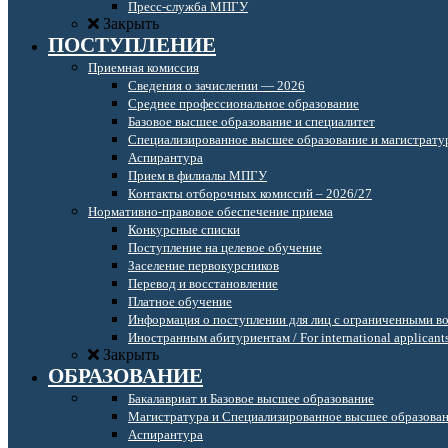
Пресс-служба МПГУ
Закрыть
ПОСТУПЛЕНИЕ
Приемная комиссия
Сведения о зачислении — 2026
Среднее профессиональное образование
Базовое высшее образование и специалитет
Специализированное высшее образование и магистрату
Аспирантура
Прием в филиалы МПГУ
Контакты отборочных комиссий – 2026/27
Нормативно-правовое обеспечение приема
Конкурсные списки
Поступление на целевое обучение
Заселение первокурсников
Перевод и восстановление
Платное обучение
Информация о поступлении для лиц с ограниченными в
Иностранным абитуриентам / For international applicant
Закрыть
ОБРАЗОВАНИЕ
Бакалавриат и Базовое высшее образование
Магистратура и Специализированное высшее образова
Аспирантура