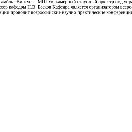
нсамбль «Виртуозы МПГУ», камерный струнный оркестр под упр
сор кафедры Н.В. Басков Кафедра является организатором всер
енции проводит всероссийские научно-практические конференци