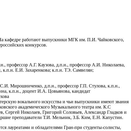
На кафедре работают выпускники МГК им. П.И. Чайковского,
ероссийских конкурсов.
., профессор А.Г. Каузова, д.п.н., профессор А.И. Николаева,
 к.п.н. Е.И. Захаренкова; к.п.н. ТЭ. Самвелян;
.И. Мирошниченко, д.п.н., профессор Г.П. Стулова, к.п.н.,
на, к.п.н., доцент И.А. Цовьянова, кандидат
ехова
астерскую вокального искусства и чьи выпускники имеют звания
ковского академического Музыкального театра им. К.C
, Сергей Николаев, Григорий Соловьев, Александр Гладков и
таршие преподаватели Т.И. Мельник, З.Б. Ким, Е.Н. Капустин.
тся лауреатами и обладателями Гран-при студенты-солисты,