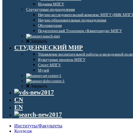
Издания МПГУ
Структурные подразделения
Научно-исследовательский комплекс МПГУ (НИК МПГ
Научно-образовательные подразделения
Обсерватория
Педагогический Технопарк «Кванториум» МПГУ
Закрыть
СТУДЕНЧЕСКИЙ МИР
Управление воспитательной работы и молодежной поли
Культурные проекты МПГУ
Спорт МПГУ
Музей
Закрыть
CN
EN
Институты/Факультеты
Колледж