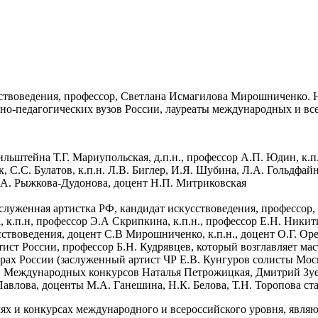
сствоведения, профессор, Светлана Исмагилова Мирошниченко. 
о-педагогических вузов России, лауреаты международных и вс
льштейна Т.Г. Мариупольская, д.п.н., профессор А.П. Юдин, к.п.н
 С.С. Булатов, к.п.н. Л.В. Биглер, И.Я. Шубина, Л.А. Гольдфайн,
Т.А. Рыжкова-Дудонова, доцент Н.П. Митриковская
луженная артистка РФ, кандидат искусствоведения, профессор, С
 к.п.н, профессор Э.А Скрипкина, к.п.н., профессор Е.Н. Никити
сствоведения, доцент С.В Мирошниченко, к.п.н., доцент О.Г. Ор
тист России, профессор Б.Н. Кудрявцев, который возглавляет м
рах России (заслуженный артист ЧР Е.В. Кунгуров солисты Мос
ы Международных конкурсов Наталья Петрожицкая, Дмитрий Зуев
 Павлова, доценты М.А. Ганешина, Н.К. Белова, Т.Н. Торопова с
лях и конкурсах международного и всероссийского уровня, являю