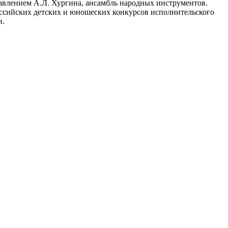
авлением А.Л. Хургина, ансамбль народных инструментов.
оссийских детских и юношеских конкурсов исполнительского
и.