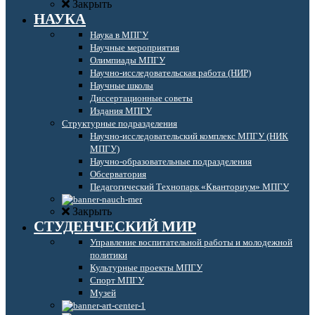
Закрыть
НАУКА
Наука в МПГУ
Научные мероприятия
Олимпиады МПГУ
Научно-исследовательская работа (НИР)
Научные школы
Диссертационные советы
Издания МПГУ
Структурные подразделения
Научно-исследовательский комплекс МПГУ (НИК
МПГУ)
Научно-образовательные подразделения
Обсерватория
Педагогический Технопарк «Кванториум» МПГУ
Закрыть
СТУДЕНЧЕСКИЙ МИР
Управление воспитательной работы и молодежной
политики
Культурные проекты МПГУ
Спорт МПГУ
Музей