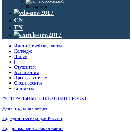
Закрыть
CN
EN
Институты/Факультеты
Колледж
Лицей
|
Студентам
Аспирантам
Преподавателям
Спецпроекты
Контакты
ФЕДЕРАЛЬНЫЙ ПИЛОТНЫЙ ПРОЕКТ
День открытых дверей
Год единства народов России
Год дошкольного образования