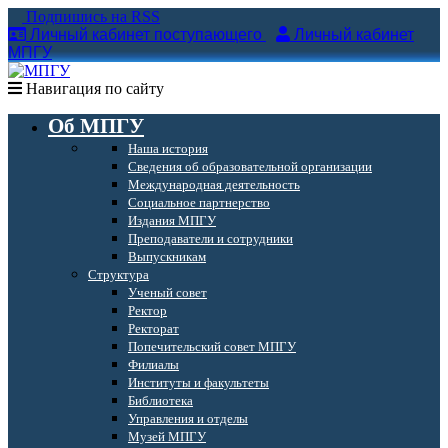
Подпишись на RSS
Личный кабинет поступающего
Личный кабинет
МПГУ
Навигация по сайту
Об МПГУ
Наша история
Сведения об образовательной организации
Международная деятельность
Социальное партнерство
Издания МПГУ
Преподаватели и сотрудники
Выпускникам
Структура
Ученый совет
Ректор
Ректорат
Попечительский совет МПГУ
Филиалы
Институты и факультеты
Библиотека
Управления и отделы
Музей МПГУ