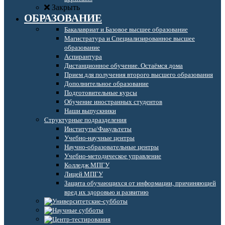
Закрыть
ОБРАЗОВАНИЕ
Бакалавриат и Базовое высшее образование
Магистратура и Специализированное высшее
образование
Аспирантура
Дистанционное обучение. Остаёмся дома
Прием для получения второго высшего образования
Дополнительное образование
Подготовительные курсы
Обучение иностранных студентов
Наши выпускники
Структурные подразделения
Институты/Факультеты
Учебно-научные центры
Научно-образовательные центры
Учебно-методическое управление
Колледж МПГУ
Лицей МПГУ
Защита обучающихся от информации, причиняющей
вред их здоровью и развитию