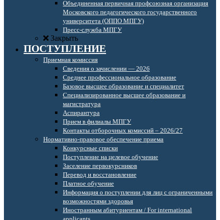
Объединенная первичная профсоюзная организация
Московского педагогического государственного
университета (ОППО МПГУ)
Пресс-служба МПГУ
Закрыть
ПОСТУПЛЕНИЕ
Приемная комиссия
Сведения о зачислении — 2026
Среднее профессиональное образование
Базовое высшее образование и специалитет
Специализированное высшее образование и
магистратура
Аспирантура
Прием в филиалы МПГУ
Контакты отборочных комиссий – 2026/27
Нормативно-правовое обеспечение приема
Конкурсные списки
Поступление на целевое обучение
Заселение первокурсников
Перевод и восстановление
Платное обучение
Информация о поступлении для лиц с ограниченными
возможностями здоровья
Иностранным абитуриентам / For international
applicants