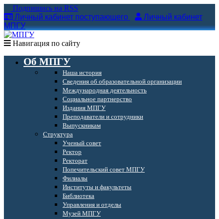
Подпишись на RSS
Личный кабинет поступающего
Личный кабинет
МПГУ
Навигация по сайту
Об МПГУ
Наша история
Сведения об образовательной организации
Международная деятельность
Социальное партнерство
Издания МПГУ
Преподаватели и сотрудники
Выпускникам
Структура
Ученый совет
Ректор
Ректорат
Попечительский совет МПГУ
Филиалы
Институты и факультеты
Библиотека
Управления и отделы
Музей МПГУ