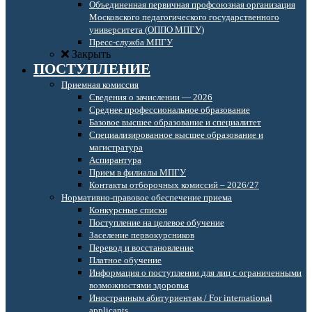
Объединенная первичная профсоюзная организация
Московского педагогического государственного
университета (ОППО МПГУ)
Пресс-служба МПГУ
Закрыть
ПОСТУПЛЕНИЕ
Приемная комиссия
Сведения о зачислении — 2026
Среднее профессиональное образование
Базовое высшее образование и специалитет
Специализированное высшее образование и
магистратура
Аспирантура
Прием в филиалы МПГУ
Контакты отборочных комиссий – 2026/27
Нормативно-правовое обеспечение приема
Конкурсные списки
Поступление на целевое обучение
Заселение первокурсников
Перевод и восстановление
Платное обучение
Информация о поступлении для лиц с ограниченными
возможностями здоровья
Иностранным абитуриентам / For international
applicants