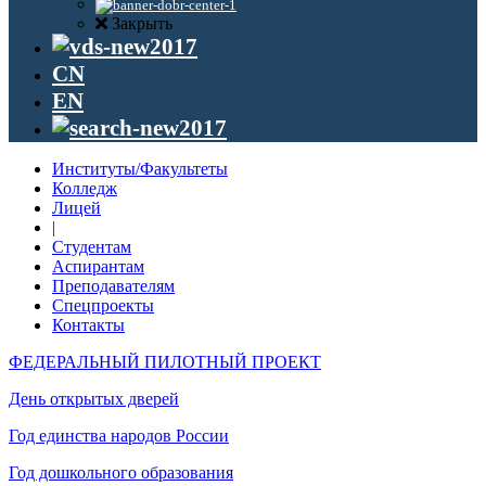
Закрыть
CN
EN
Институты/Факультеты
Колледж
Лицей
|
Студентам
Аспирантам
Преподавателям
Спецпроекты
Контакты
ФЕДЕРАЛЬНЫЙ ПИЛОТНЫЙ ПРОЕКТ
День открытых дверей
Год единства народов России
Год дошкольного образования