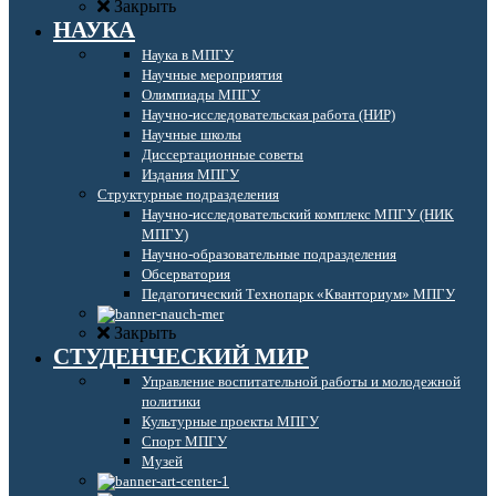
Закрыть
НАУКА
Наука в МПГУ
Научные мероприятия
Олимпиады МПГУ
Научно-исследовательская работа (НИР)
Научные школы
Диссертационные советы
Издания МПГУ
Структурные подразделения
Научно-исследовательский комплекс МПГУ (НИК
МПГУ)
Научно-образовательные подразделения
Обсерватория
Педагогический Технопарк «Кванториум» МПГУ
Закрыть
СТУДЕНЧЕСКИЙ МИР
Управление воспитательной работы и молодежной
политики
Культурные проекты МПГУ
Спорт МПГУ
Музей