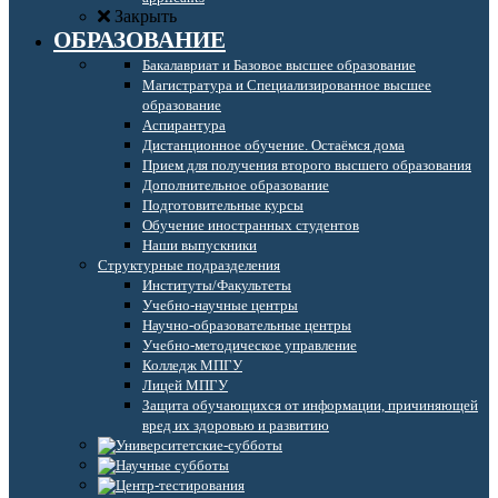
Закрыть
ОБРАЗОВАНИЕ
Бакалавриат и Базовое высшее образование
Магистратура и Специализированное высшее
образование
Аспирантура
Дистанционное обучение. Остаёмся дома
Прием для получения второго высшего образования
Дополнительное образование
Подготовительные курсы
Обучение иностранных студентов
Наши выпускники
Структурные подразделения
Институты/Факультеты
Учебно-научные центры
Научно-образовательные центры
Учебно-методическое управление
Колледж МПГУ
Лицей МПГУ
Защита обучающихся от информации, причиняющей
вред их здоровью и развитию