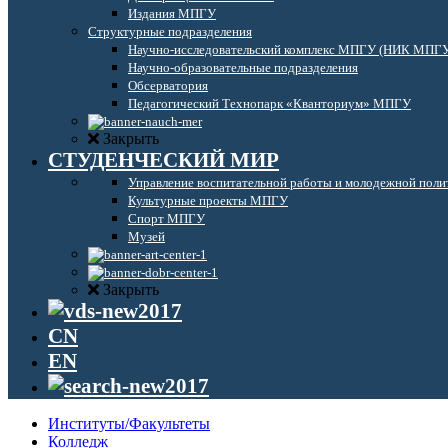
Издания МПГУ
Структурные подразделения
Научно-исследовательский комплекс МПГУ (НИК МПГ
Научно-образовательные подразделения
Обсерватория
Педагогический Технопарк «Кванториум» МПГУ
Закрыть
СТУДЕНЧЕСКИЙ МИР
Управление воспитательной работы и молодежной поли
Культурные проекты МПГУ
Спорт МПГУ
Музей
Закрыть
CN
EN
Институты/Факультеты
Колледж