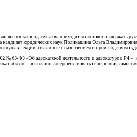
ющегося законодательства приходится постоянно «держать руку 
а кандидат юридических наук Поликашина Ольга Владимировна, к
ослушав лекции, связанные с назначением и производством суд
5.2002 № 63-ФЗ «Об адвокатской деятельности и адвокатуре в РФ
двокат обязан постоянно совершенствовать свои знания самост