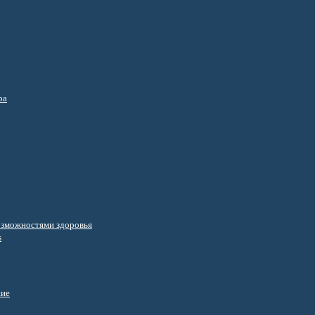
ра
озможностями здоровья
s
ние