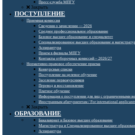
Пресс-служба МПГУ
Закрыть
ПОСТУПЛЕНИЕ
Приемная комиссия
Сведения о зачислении — 2026
Среднее профессиональное образование
Базовое высшее образование и специалитет
Специализированное высшее образование и магистрату
Аспирантура
Прием в филиалы МПГУ
Контакты отборочных комиссий – 2026/27
Нормативно-правовое обеспечение приема
Конкурсные списки
Поступление на целевое обучение
Заселение первокурсников
Перевод и восстановление
Платное обучение
Информация о поступлении для лиц с ограниченными в
Иностранным абитуриентам / For international applicant
Закрыть
ОБРАЗОВАНИЕ
Бакалавриат и Базовое высшее образование
Магистратура и Специализированное высшее образова
Аспирантура