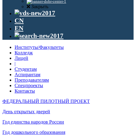
Закрыть
CN
EN
Институты/Факультеты
Колледж
Лицей
|
Студентам
Аспирантам
Преподавателям
Спецпроекты
Контакты
ФЕДЕРАЛЬНЫЙ ПИЛОТНЫЙ ПРОЕКТ
День открытых дверей
Год единства народов России
Год дошкольного образования