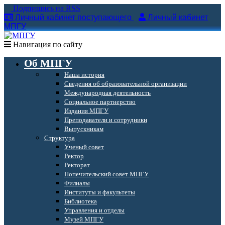
Подпишись на RSS
Личный кабинет поступающего
Личный кабинет
МПГУ
Навигация по сайту
Об МПГУ
Наша история
Сведения об образовательной организации
Международная деятельность
Социальное партнерство
Издания МПГУ
Преподаватели и сотрудники
Выпускникам
Структура
Ученый совет
Ректор
Ректорат
Попечительский совет МПГУ
Филиалы
Институты и факультеты
Библиотека
Управления и отделы
Музей МПГУ