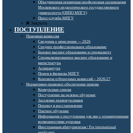
Объединенная первичная профсоюзная организация
Московского педагогического государственного
университета (ОППО МПГУ)
Пресс-служба МПГУ
Закрыть
ПОСТУПЛЕНИЕ
Приемная комиссия
Сведения о зачислении — 2026
Среднее профессиональное образование
Базовое высшее образование и специалитет
Специализированное высшее образование и
магистратура
Аспирантура
Прием в филиалы МПГУ
Контакты отборочных комиссий – 2026/27
Нормативно-правовое обеспечение приема
Конкурсные списки
Поступление на целевое обучение
Заселение первокурсников
Перевод и восстановление
Платное обучение
Информация о поступлении для лиц с ограниченными
возможностями здоровья
Иностранным абитуриентам / For international
applicants