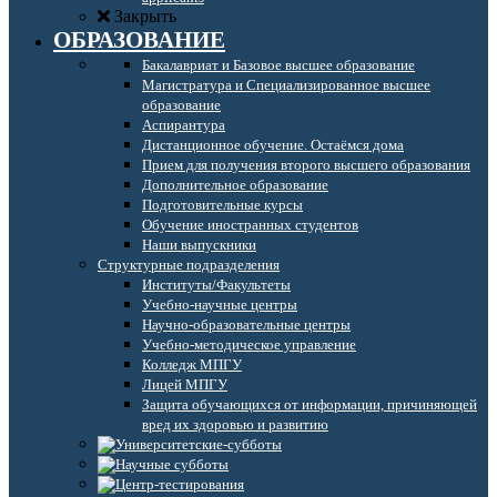
Закрыть
ОБРАЗОВАНИЕ
Бакалавриат и Базовое высшее образование
Магистратура и Специализированное высшее
образование
Аспирантура
Дистанционное обучение. Остаёмся дома
Прием для получения второго высшего образования
Дополнительное образование
Подготовительные курсы
Обучение иностранных студентов
Наши выпускники
Структурные подразделения
Институты/Факультеты
Учебно-научные центры
Научно-образовательные центры
Учебно-методическое управление
Колледж МПГУ
Лицей МПГУ
Защита обучающихся от информации, причиняющей
вред их здоровью и развитию