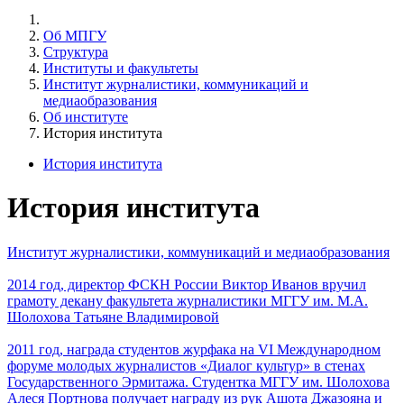
Об МПГУ
Структура
Институты и факультеты
Институт журналистики, коммуникаций и
медиаобразования
Об институте
История института
История института
История института
Институт журналистики, коммуникаций и медиаобразования
2014 год, директор ФСКН России Виктор Иванов вручил
грамоту декану факультета журналистики МГГУ им. М.А.
Шолохова Татьяне Владимировой
2011 год, награда студентов журфака на VI Международном
форуме молодых журналистов «Диалог культур» в стенах
Государственного Эрмитажа. Студентка МГГУ им. Шолохова
Алеся Портнова получает награду из рук Ашота Джазояна и