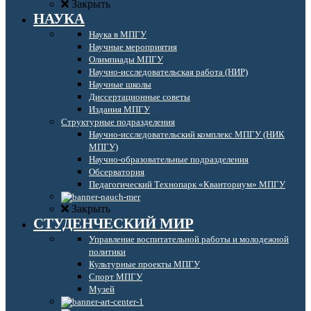
Закрыть
НАУКА
Наука в МПГУ
Научные мероприятия
Олимпиады МПГУ
Научно-исследовательская работа (НИР)
Научные школы
Диссертационные советы
Издания МПГУ
Структурные подразделения
Научно-исследовательский комплекс МПГУ (НИК
МПГУ)
Научно-образовательные подразделения
Обсерватория
Педагогический Технопарк «Кванториум» МПГУ
Закрыть
СТУДЕНЧЕСКИЙ МИР
Управление воспитательной работы и молодежной
политики
Культурные проекты МПГУ
Спорт МПГУ
Музей