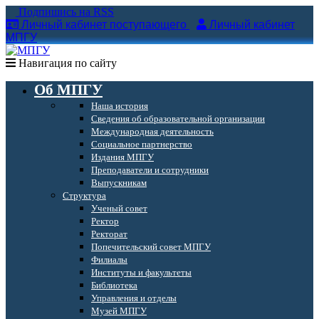
Подпишись на RSS
Личный кабинет поступающего
Личный кабинет
МПГУ
Навигация по сайту
Об МПГУ
Наша история
Сведения об образовательной организации
Международная деятельность
Социальное партнерство
Издания МПГУ
Преподаватели и сотрудники
Выпускникам
Структура
Ученый совет
Ректор
Ректорат
Попечительский совет МПГУ
Филиалы
Институты и факультеты
Библиотека
Управления и отделы
Музей МПГУ