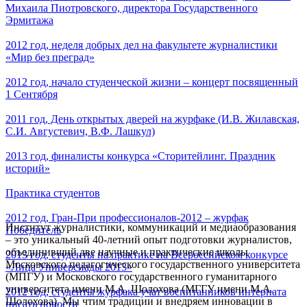
Михаила Пиотровского, директора Государственного
Эрмитажа
2012 год, неделя добрых дел на факультете журналистики
«Мир без преград»
2012 год, начало студенческой жизни – концерт посвященный
1 Сентября
2011 год, День открытых дверей на журфаке (И.В. Жилавская,
С.И. Августевич, В.Ф. Лашкул)
2013 год, финалисты конкурса «Сторитейлинг. Праздник
историй»
Практика студентов
2012 год, Гран-При профессионалов-2012 – журфак
Институт журналистики, коммуникаций и медиаобразования
Победитель
– это уникальный 40-летний опыт подготовки журналистов,
объединивший две научные и практические школы
2013 год, студенты на практике на Всероссийском конкурсе
Московского педагогического государственного университета
«Лица Универсиады 2013»
(МПГУ) и Московского государственного гуманитарного
университета имени М.А. Шолохова (МГГУ имени М.А.
2012 год, студенты журфака учат воспитанников интерната
Шолохова). Мы чтим традиции и внедряем инновации в
писать новости