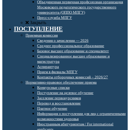
Объединенная первичная профсоюзная организация
Московского педагогического государственного
университета (ОППО МПГУ)
Пресс-служба МПГУ
Закрыть
ПОСТУПЛЕНИЕ
Приемная комиссия
Сведения о зачислении — 2026
Среднее профессиональное образование
Базовое высшее образование и специалитет
Специализированное высшее образование и
магистратура
Аспирантура
Прием в филиалы МПГУ
Контакты отборочных комиссий – 2026/27
Нормативно-правовое обеспечение приема
Конкурсные списки
Поступление на целевое обучение
Заселение первокурсников
Перевод и восстановление
Платное обучение
Информация о поступлении для лиц с ограниченными
возможностями здоровья
Иностранным абитуриентам / For international
applicants