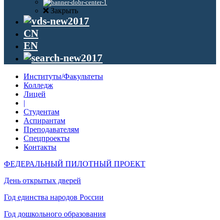
Закрыть
CN
EN
Институты/Факультеты
Колледж
Лицей
|
Студентам
Аспирантам
Преподавателям
Спецпроекты
Контакты
ФЕДЕРАЛЬНЫЙ ПИЛОТНЫЙ ПРОЕКТ
День открытых дверей
Год единства народов России
Год дошкольного образования