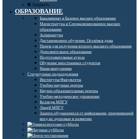
Закрыть
ОБРАЗОВАНИЕ
Бакалавриат и Базовое высшее образование
Магистратура и Специализированное высшее
образование
Аспирантура
Дистанционное обучение. Остаёмся дома
Прием для получения второго высшего образования
Дополнительное образование
Подготовительные курсы
Обучение иностранных студентов
Наши выпускники
Структурные подразделения
Институты/Факультеты
Учебно-научные центры
Научно-образовательные центры
Учебно-методическое управление
Колледж МПГУ
Лицей МПГУ
Защита обучающихся от информации, причиняющей
вред их здоровью и развитию