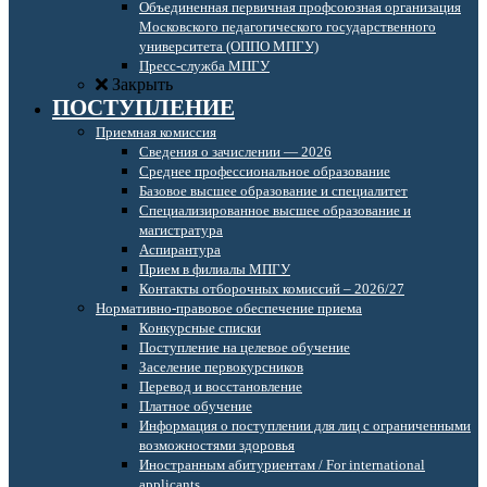
Объединенная первичная профсоюзная организация
Московского педагогического государственного
университета (ОППО МПГУ)
Пресс-служба МПГУ
Закрыть
ПОСТУПЛЕНИЕ
Приемная комиссия
Сведения о зачислении — 2026
Среднее профессиональное образование
Базовое высшее образование и специалитет
Специализированное высшее образование и
магистратура
Аспирантура
Прием в филиалы МПГУ
Контакты отборочных комиссий – 2026/27
Нормативно-правовое обеспечение приема
Конкурсные списки
Поступление на целевое обучение
Заселение первокурсников
Перевод и восстановление
Платное обучение
Информация о поступлении для лиц с ограниченными
возможностями здоровья
Иностранным абитуриентам / For international
applicants