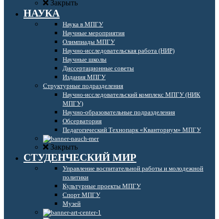
Закрыть
НАУКА
Наука в МПГУ
Научные мероприятия
Олимпиады МПГУ
Научно-исследовательская работа (НИР)
Научные школы
Диссертационные советы
Издания МПГУ
Структурные подразделения
Научно-исследовательский комплекс МПГУ (НИК
МПГУ)
Научно-образовательные подразделения
Обсерватория
Педагогический Технопарк «Кванториум» МПГУ
Закрыть
СТУДЕНЧЕСКИЙ МИР
Управление воспитательной работы и молодежной
политики
Культурные проекты МПГУ
Спорт МПГУ
Музей