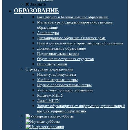
Закрыть
ОБРАЗОВАНИЕ
Бакалавриат и Базовое высшее образование
Магистратура и Специализированное высшее
образование
Аспирантура
Дистанционное обучение. Остаёмся дома
Прием для получения второго высшего образования
Дополнительное образование
Подготовительные курсы
Обучение иностранных студентов
Наши выпускники
Структурные подразделения
Институты/Факультеты
Учебно-научные центры
Научно-образовательные центры
Учебно-методическое управление
Колледж МПГУ
Лицей МПГУ
Защита обучающихся от информации, причиняющей
вред их здоровью и развитию