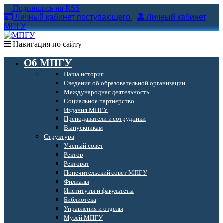
Подпишись на RSS
Личный кабинет поступающего
Личный кабинет
МПГУ
Навигация по сайту
Об МПГУ
Наша история
Сведения об образовательной организации
Международная деятельность
Социальное партнерство
Издания МПГУ
Преподаватели и сотрудники
Выпускникам
Структура
Ученый совет
Ректор
Ректорат
Попечительский совет МПГУ
Филиалы
Институты и факультеты
Библиотека
Управления и отделы
Музей МПГУ