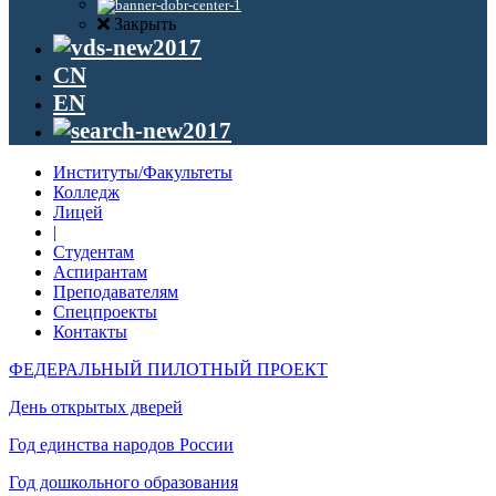
Закрыть
CN
EN
Институты/Факультеты
Колледж
Лицей
|
Студентам
Аспирантам
Преподавателям
Спецпроекты
Контакты
ФЕДЕРАЛЬНЫЙ ПИЛОТНЫЙ ПРОЕКТ
День открытых дверей
Год единства народов России
Год дошкольного образования