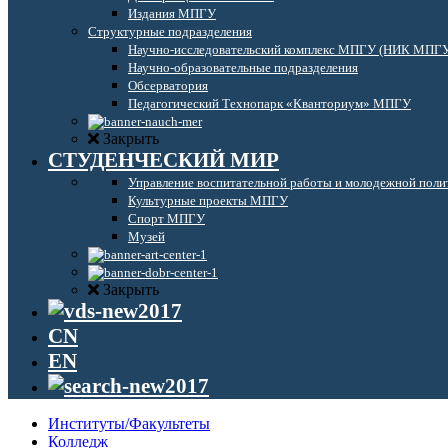
Издания МПГУ
Структурные подразделения
Научно-исследовательский комплекс МПГУ (НИК МПГ
Научно-образовательные подразделения
Обсерватория
Педагогический Технопарк «Кванториум» МПГУ
Закрыть
СТУДЕНЧЕСКИЙ МИР
Управление воспитательной работы и молодежной поли
Культурные проекты МПГУ
Спорт МПГУ
Музей
Закрыть
CN
EN
Институты/Факультеты
Колледж