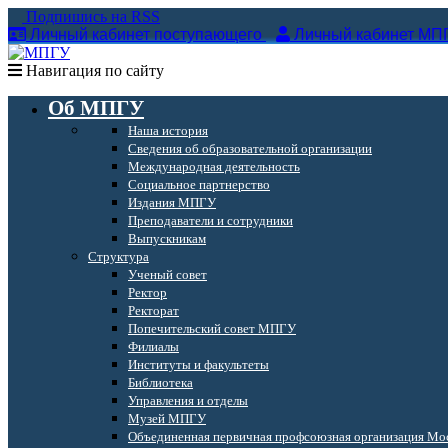
Подпишись на RSS
Личный кабинет поступающего
Личный кабинет МП
Навигация по сайту
Об МПГУ
Наша история
Сведения об образовательной организации
Международная деятельность
Социальное партнерство
Издания МПГУ
Преподаватели и сотрудники
Выпускникам
Структура
Ученый совет
Ректор
Ректорат
Попечительский совет МПГУ
Филиалы
Институты и факультеты
Библиотека
Управления и отделы
Музей МПГУ
Объединенная первичная профсоюзная организация Мос