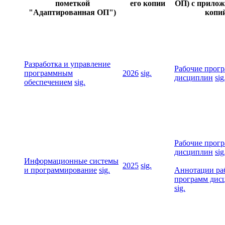
пометкой
его копии
ОП) с прилож
"Адаптированная ОП")
копи
Разработка и управление
Рабочие прог
программным
2026
sig.
дисциплин
sig
обеспечением
sig.
Рабочие прог
дисциплин
sig
Информационные системы
2025
sig.
и программирование
sig.
Аннотации ра
программ дис
sig.