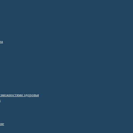
ра
озможностями здоровья
s
ние