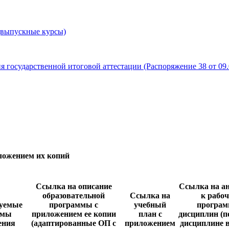
 (выпускные курсы)
 государственной итоговой аттестации (Распоряжение 38 от 09.
ложением их копий
Ссылка на описание
Ссылка на а
образовательной
Ссылка на
к рабо
зуемые
программы с
учебный
програ
рмы
приложением ее копии
план с
дисциплин (п
ения
(адаптированные ОП с
приложением
дисциплине в