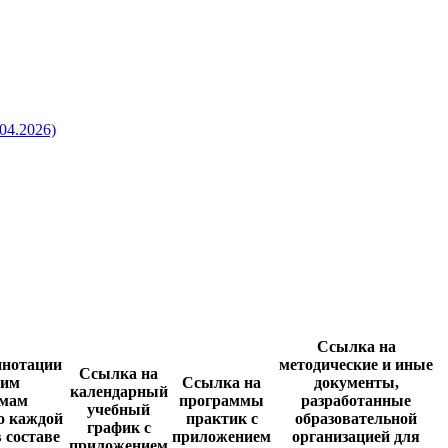
04.2026)
Ссылка на
ннотации
методические и иные
Ссылка на
чим
Ссылка на
документы,
календарный
ммам
программы
разработанные
учебный
о каждой
практик с
образовательной
график с
 составе
приложением
организацией для
приложением