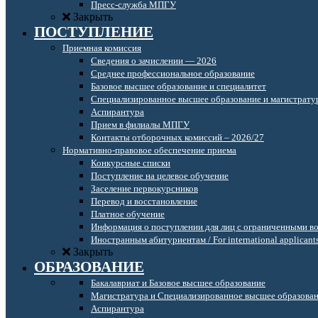
Пресс-служба МПГУ
Закрыть
ПОСТУПЛЕНИЕ
Приемная комиссия
Сведения о зачислении — 2026
Среднее профессиональное образование
Базовое высшее образование и специалитет
Специализированное высшее образование и магистрату
Аспирантура
Прием в филиалы МПГУ
Контакты отборочных комиссий – 2026/27
Нормативно-правовое обеспечение приема
Конкурсные списки
Поступление на целевое обучение
Заселение первокурсников
Перевод и восстановление
Платное обучение
Информация о поступлении для лиц с ограниченными в
Иностранным абитуриентам / For international applicant
Закрыть
ОБРАЗОВАНИЕ
Бакалавриат и Базовое высшее образование
Магистратура и Специализированное высшее образова
Аспирантура