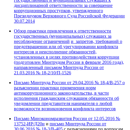
государственных и муниципальных служащих к
дисциплинарной ответственности за совершение
коррупционных проступков, утвержденного
Президиумом Верховного Суда Российской Федерации
30.07.2014
Обзор практики привлечения к ответственности
государственных (муниципальных) служащих за
несоблюдение ограничений
и запретов, требований о
предотвращении или об урегулировании конфликта
интересов и неисполнение обязанностей,
установленных в целях противодействия коррупции
(подготовлен Минтрудом России в феврале 2016 года),
направленный письмом Минтруда России от
21.03.2016 № 18-2/10/П-1526
Письмо Минтруда России от 29.04.2016 № 18-4/В-257 о
разъяснении практики применения норм
антикоррупционного законодательства, в части
исполнения гражданским служащим обязанности об
уведомлении представителя нанимателя о любой
возможности возникновения конфликта интересов
Письмо Минэкономразвития России от 12.05.2016 №
13752-ИР/Д20и
и
письмо Минтруда России от
30.06.2016 № 18-3/В-405
с разъяснениями по вопросам