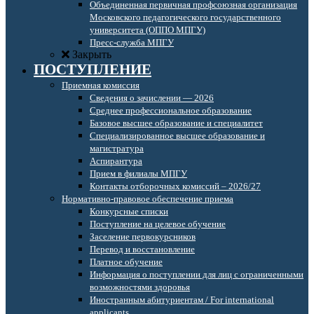
Объединенная первичная профсоюзная организация
Московского педагогического государственного
университета (ОППО МПГУ)
Пресс-служба МПГУ
Закрыть
ПОСТУПЛЕНИЕ
Приемная комиссия
Сведения о зачислении — 2026
Среднее профессиональное образование
Базовое высшее образование и специалитет
Специализированное высшее образование и
магистратура
Аспирантура
Прием в филиалы МПГУ
Контакты отборочных комиссий – 2026/27
Нормативно-правовое обеспечение приема
Конкурсные списки
Поступление на целевое обучение
Заселение первокурсников
Перевод и восстановление
Платное обучение
Информация о поступлении для лиц с ограниченными
возможностями здоровья
Иностранным абитуриентам / For international
applicants