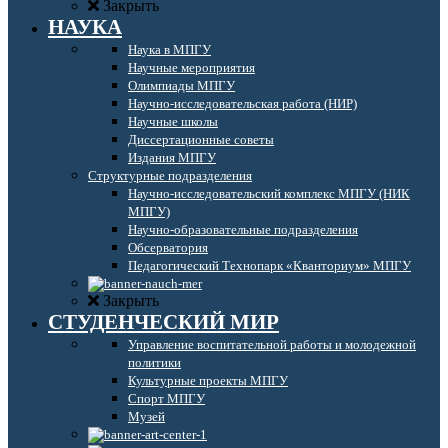
Закрыть
НАУКА
Наука в МПГУ
Научные мероприятия
Олимпиады МПГУ
Научно-исследовательская работа (НИР)
Научные школы
Диссертационные советы
Издания МПГУ
Структурные подразделения
Научно-исследовательский комплекс МПГУ (НИК
МПГУ)
Научно-образовательные подразделения
Обсерватория
Педагогический Технопарк «Кванториум» МПГУ
Закрыть
СТУДЕНЧЕСКИЙ МИР
Управление воспитательной работы и молодежной
политики
Культурные проекты МПГУ
Спорт МПГУ
Музей