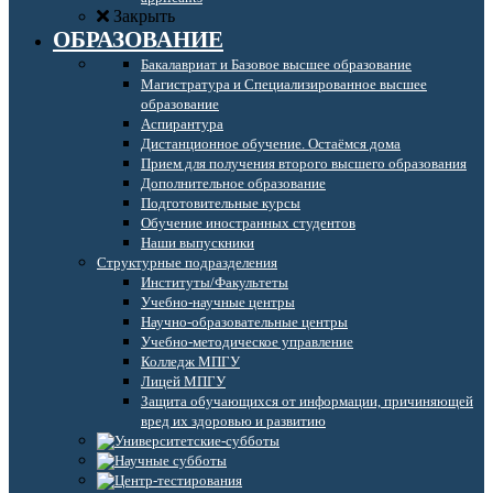
Закрыть
ОБРАЗОВАНИЕ
Бакалавриат и Базовое высшее образование
Магистратура и Специализированное высшее
образование
Аспирантура
Дистанционное обучение. Остаёмся дома
Прием для получения второго высшего образования
Дополнительное образование
Подготовительные курсы
Обучение иностранных студентов
Наши выпускники
Структурные подразделения
Институты/Факультеты
Учебно-научные центры
Научно-образовательные центры
Учебно-методическое управление
Колледж МПГУ
Лицей МПГУ
Защита обучающихся от информации, причиняющей
вред их здоровью и развитию