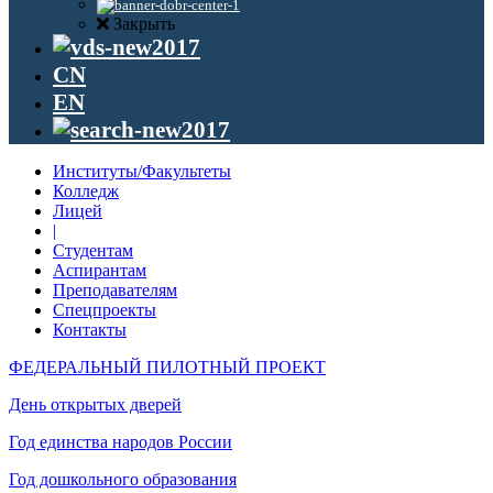
Закрыть
CN
EN
Институты/Факультеты
Колледж
Лицей
|
Студентам
Аспирантам
Преподавателям
Спецпроекты
Контакты
ФЕДЕРАЛЬНЫЙ ПИЛОТНЫЙ ПРОЕКТ
День открытых дверей
Год единства народов России
Год дошкольного образования