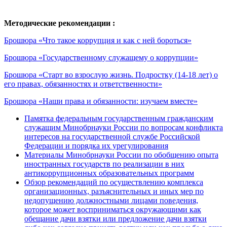
Методические рекомендации :
Брошюра «Что такое коррупция и как с ней бороться»
Брошюра «Государственному служащему о коррупции»
Брошюра «Старт во взрослую жизнь. Подростку (14-18 лет) о
его правах, обязанностях и ответственности»
Брошюра «Наши права и обязанности: изучаем вместе»
Памятка федеральным государственным гражданским
служащим Минобрнауки России по вопросам конфликта
интересов на государственной службе Российской
Федерации и порядка их урегулирования
Материалы Минобрнауки России по обобщению опыта
иностранных государств по реализации в них
антикоррупционных образовательных программ
Обзор рекомендаций по осуществлению комплекса
организационных, разъяснительных и иных мер по
недопущению должностными лицами поведения,
которое может восприниматься окружающими как
обещание дачи взятки или предложение дачи взятки