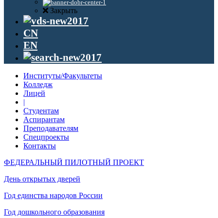
Закрыть
CN
EN
Институты/Факультеты
Колледж
Лицей
|
Студентам
Аспирантам
Преподавателям
Спецпроекты
Контакты
ФЕДЕРАЛЬНЫЙ ПИЛОТНЫЙ ПРОЕКТ
День открытых дверей
Год единства народов России
Год дошкольного образования