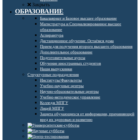
Закрыть
ОБРАЗОВАНИЕ
Бакалавриат и Базовое высшее образование
Магистратура и Специализированное высшее
образование
Аспирантура
Дистанционное обучение. Остаёмся дома
Прием для получения второго высшего образования
Дополнительное образование
Подготовительные курсы
Обучение иностранных студентов
Наши выпускники
Структурные подразделения
Институты/Факультеты
Учебно-научные центры
Научно-образовательные центры
Учебно-методическое управление
Колледж МПГУ
Лицей МПГУ
Защита обучающихся от информации, причиняющей
вред их здоровью и развитию