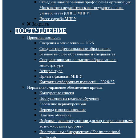
Объединенная первичная профсоюзная организация
Московского педагогического государственного
университета (ОППО МПГУ)
Пресс-служба МПГУ
Закрыть
ПОСТУПЛЕНИЕ
Приемная комиссия
Сведения о зачислении — 2026
Среднее профессиональное образование
Базовое высшее образование и специалитет
Специализированное высшее образование и
магистратура
Аспирантура
Прием в филиалы МПГУ
Контакты отборочных комиссий – 2026/27
Нормативно-правовое обеспечение приема
Конкурсные списки
Поступление на целевое обучение
Заселение первокурсников
Перевод и восстановление
Платное обучение
Информация о поступлении для лиц с ограниченными
возможностями здоровья
Иностранным абитуриентам / For international
applicants