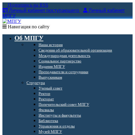
Подпишись на RSS
Личный кабинет поступающего
Личный кабинет
МПГУ
Навигация по сайту
Об МПГУ
Наша история
Сведения об образовательной организации
Международная деятельность
Социальное партнерство
Издания МПГУ
Преподаватели и сотрудники
Выпускникам
Структура
Ученый совет
Ректор
Ректорат
Попечительский совет МПГУ
Филиалы
Институты и факультеты
Библиотека
Управления и отделы
Музей МПГУ