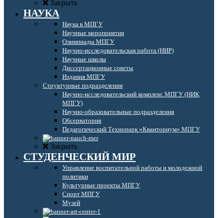
Закрыть
НАУКА
Наука в МПГУ
Научные мероприятия
Олимпиады МПГУ
Научно-исследовательская работа (НИР)
Научные школы
Диссертационные советы
Издания МПГУ
Структурные подразделения
Научно-исследовательский комплекс МПГУ (НИК
МПГУ)
Научно-образовательные подразделения
Обсерватория
Педагогический Технопарк «Кванториум» МПГУ
Закрыть
СТУДЕНЧЕСКИЙ МИР
Управление воспитательной работы и молодежной
политики
Культурные проекты МПГУ
Спорт МПГУ
Музей