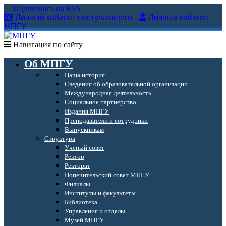
Подпишись на RSS
Личный кабинет поступающего
Личный кабинет
МПГУ
Навигация по сайту
Об МПГУ
Наша история
Сведения об образовательной организации
Международная деятельность
Социальное партнерство
Издания МПГУ
Преподаватели и сотрудники
Выпускникам
Структура
Ученый совет
Ректор
Ректорат
Попечительский совет МПГУ
Филиалы
Институты и факультеты
Библиотека
Управления и отделы
Музей МПГУ