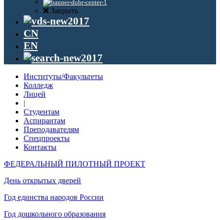
Закрыть
CN
EN
Институты/Факультеты
Колледж
Лицей
|
Студентам
Аспирантам
Преподавателям
Спецпроекты
Контакты
ФЕДЕРАЛЬНЫЙ ПИЛОТНЫЙ ПРОЕКТ
День открытых дверей
Год единства народов России
Год дошкольного образования