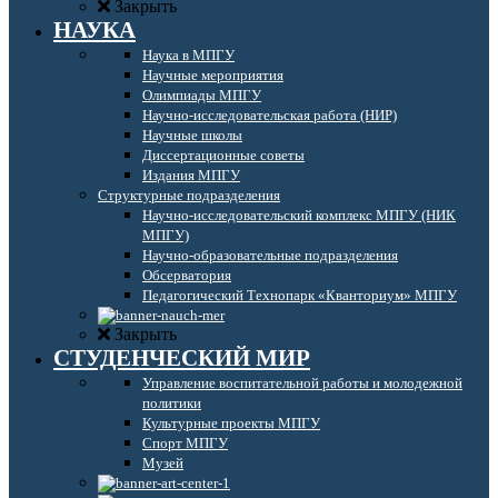
Закрыть
НАУКА
Наука в МПГУ
Научные мероприятия
Олимпиады МПГУ
Научно-исследовательская работа (НИР)
Научные школы
Диссертационные советы
Издания МПГУ
Структурные подразделения
Научно-исследовательский комплекс МПГУ (НИК
МПГУ)
Научно-образовательные подразделения
Обсерватория
Педагогический Технопарк «Кванториум» МПГУ
Закрыть
СТУДЕНЧЕСКИЙ МИР
Управление воспитательной работы и молодежной
политики
Культурные проекты МПГУ
Спорт МПГУ
Музей