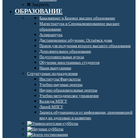
Закрыть
ОБРАЗОВАНИЕ
Бакалавриат и Базовое высшее образование
Магистратура и Специализированное высшее
образование
Аспирантура
Дистанционное обучение. Остаёмся дома
Прием для получения второго высшего образования
Дополнительное образование
Подготовительные курсы
Обучение иностранных студентов
Наши выпускники
Структурные подразделения
Институты/Факультеты
Учебно-научные центры
Научно-образовательные центры
Учебно-методическое управление
Колледж МПГУ
Лицей МПГУ
Защита обучающихся от информации, причиняющей
вред их здоровью и развитию