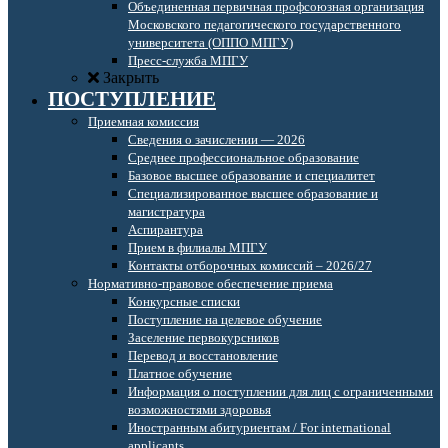
Объединенная первичная профсоюзная организация
Московского педагогического государственного
университета (ОППО МПГУ)
Пресс-служба МПГУ
Закрыть
ПОСТУПЛЕНИЕ
Приемная комиссия
Сведения о зачислении — 2026
Среднее профессиональное образование
Базовое высшее образование и специалитет
Специализированное высшее образование и
магистратура
Аспирантура
Прием в филиалы МПГУ
Контакты отборочных комиссий – 2026/27
Нормативно-правовое обеспечение приема
Конкурсные списки
Поступление на целевое обучение
Заселение первокурсников
Перевод и восстановление
Платное обучение
Информация о поступлении для лиц с ограниченными
возможностями здоровья
Иностранным абитуриентам / For international
applicants