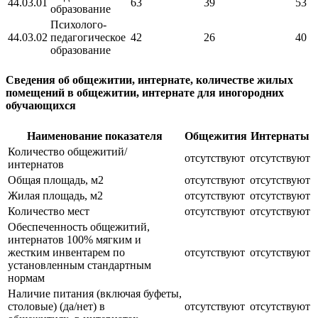
44.03.01
63
39
53
образование
Психолого-
44.03.02
педагогическое
42
26
40
образование
Сведения об общежитии, интернате, количестве жилых
помещений в общежитии, интернате для иногородних
обучающихся
Наименование показателя
Общежития
Интернаты
Количество общежитий/
отсутствуют
отсутствуют
интернатов
Общая площадь, м2
отсутствуют
отсутствуют
Жилая площадь, м2
отсутствуют
отсутствуют
Количество мест
отсутствуют
отсутствуют
Обеспеченность общежитий,
интернатов 100% мягким и
жестким инвентарем по
отсутствуют
отсутствуют
установленным стандартным
нормам
Наличие питания (включая буфеты,
столовые) (да/нет) в
отсутствуют
отсутствуют