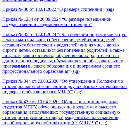
Приказ № 30 от 18.01.2022 “О размере стипендии”
(
sig
)
Приказ № 1234 от 20.09.2024 “О размере повышенной
государственной академической стипендии”
Приказ № 35 от 17.01.2024 “Об изменении нормативов затрат
в части материального обеспечения детей-сирот и детей,
оставшихся без попечения родителей, лиц из числа детей-
сирот и детей, оставшихся без попечения родителей, а также
лиц, потерявших в период обучения обоих родителей или
единственного родителя, обучающихся по образовательным
программам высшего образования и программам среднего
профессионального образования”
(
sig
)
Приказ № 344 от 20.03.2020 “Об утверждении Положения о
стипендиальном обеспечении и других формах материальной
поддержки обучающихся в МПГУ”
(
sig
)
Приказ № 429 от 10.04.2020 “Об организации поддержки
студентов МПГУ, обучающихся по программам высшего
образования и получающих государственную социальную
стипендию в условиях предупреждения распространения
новой коронавирусной инфекции (COVID-19)”
(
sig
)