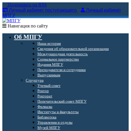
Подпишись на RSS
Личный кабинет поступающего
Личный кабинет
МПГУ
Навигация по сайту
Об МПГУ
Наша история
Сведения об образовательной организации
Международная деятельность
Социальное партнерство
Издания МПГУ
Преподаватели и сотрудники
Выпускникам
Структура
Ученый совет
Ректор
Ректорат
Попечительский совет МПГУ
Филиалы
Институты и факультеты
Библиотека
Управления и отделы
Музей МПГУ