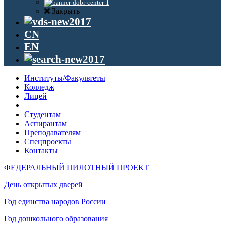
Закрыть
CN
EN
Институты/Факультеты
Колледж
Лицей
|
Студентам
Аспирантам
Преподавателям
Спецпроекты
Контакты
ФЕДЕРАЛЬНЫЙ ПИЛОТНЫЙ ПРОЕКТ
День открытых дверей
Год единства народов России
Год дошкольного образования