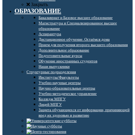
Закрыть
ОБРАЗОВАНИЕ
Бакалавриат и Базовое высшее образование
Магистратура и Специализированное высшее
образование
Аспирантура
Дистанционное обучение. Остаёмся дома
Прием для получения второго высшего образования
Дополнительное образование
Подготовительные курсы
Обучение иностранных студентов
Наши выпускники
Структурные подразделения
Институты/Факультеты
Учебно-научные центры
Научно-образовательные центры
Учебно-методическое управление
Колледж МПГУ
Лицей МПГУ
Защита обучающихся от информации, причиняющей
вред их здоровью и развитию