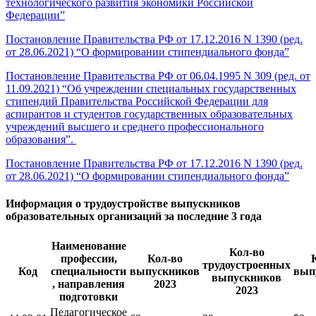
технологического развития экономики Российской
Федерации”
Постановление Правительства РФ от 17.12.2016 N 1390 (ред.
от 28.06.2021) “О формировании стипендиального фонда”
Постановление Правительства РФ от 06.04.1995 N 309 (ред. от
11.09.2021) “Об учреждении специальных государственных
стипендий Правительства Российской Федерации для
аспирантов и студентов государственных образовательных
учреждений высшего и среднего профессионального
образования”.
Постановление Правительства РФ от 17.12.2016 N 1390 (ред.
от 28.06.2021) “О формировании стипендиального фонда”
Информация о трудоустройстве выпускников
образовательных организаций за последние 3 года
Наименование
Кол-во
профессии,
Кол-во
трудоустроенных
Код
специальности
выпускников
вып
выпускников
, направления
2023
2023
подготовки
Педагогическое