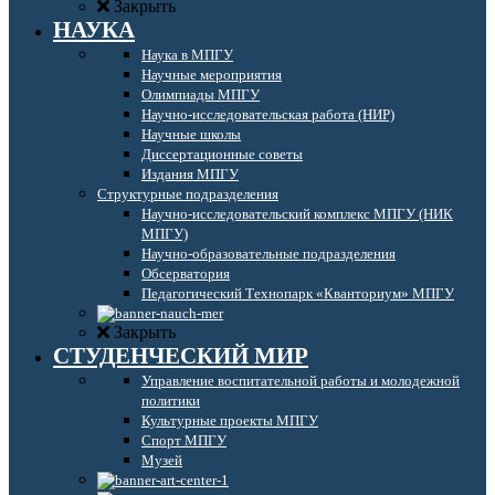
Закрыть
НАУКА
Наука в МПГУ
Научные мероприятия
Олимпиады МПГУ
Научно-исследовательская работа (НИР)
Научные школы
Диссертационные советы
Издания МПГУ
Структурные подразделения
Научно-исследовательский комплекс МПГУ (НИК
МПГУ)
Научно-образовательные подразделения
Обсерватория
Педагогический Технопарк «Кванториум» МПГУ
Закрыть
СТУДЕНЧЕСКИЙ МИР
Управление воспитательной работы и молодежной
политики
Культурные проекты МПГУ
Спорт МПГУ
Музей