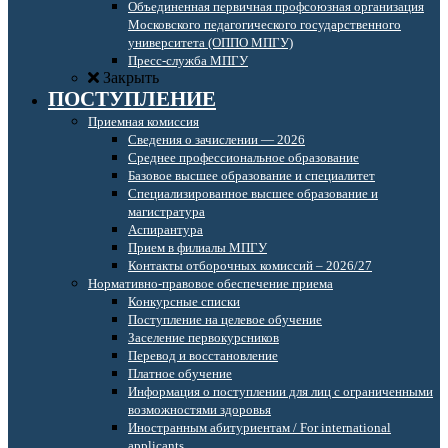
Объединенная первичная профсоюзная организация
Московского педагогического государственного
университета (ОППО МПГУ)
Пресс-служба МПГУ
Закрыть
ПОСТУПЛЕНИЕ
Приемная комиссия
Сведения о зачислении — 2026
Среднее профессиональное образование
Базовое высшее образование и специалитет
Специализированное высшее образование и
магистратура
Аспирантура
Прием в филиалы МПГУ
Контакты отборочных комиссий – 2026/27
Нормативно-правовое обеспечение приема
Конкурсные списки
Поступление на целевое обучение
Заселение первокурсников
Перевод и восстановление
Платное обучение
Информация о поступлении для лиц с ограниченными
возможностями здоровья
Иностранным абитуриентам / For international
applicants