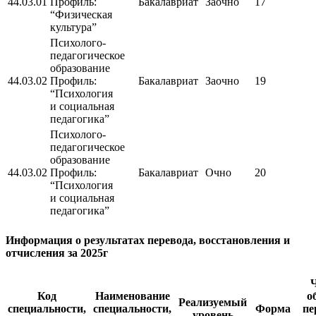
44.03.01
Профиль:
Бакалавриат
Заочно
17
“Физическая
культура”
Психолого-
педагогическое
образование
44.03.02
Профиль:
Бакалавриат
Заочно
19
“Психология
и социальная
педагогика”
Психолого-
педагогическое
образование
44.03.02
Профиль:
Бакалавриат
Очно
20
“Психология
и социальная
педагогика”
Информация о результатах перевода, восстановления и
отчисления за 2025г
Код
Наименование
о
Реализуемый
специальности,
специальности,
Форма
пе
уровень