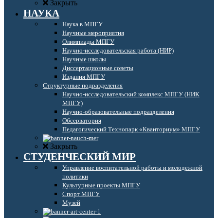
Закрыть
НАУКА
Наука в МПГУ
Научные мероприятия
Олимпиады МПГУ
Научно-исследовательская работа (НИР)
Научные школы
Диссертационные советы
Издания МПГУ
Структурные подразделения
Научно-исследовательский комплекс МПГУ (НИК
МПГУ)
Научно-образовательные подразделения
Обсерватория
Педагогический Технопарк «Кванториум» МПГУ
Закрыть
СТУДЕНЧЕСКИЙ МИР
Управление воспитательной работы и молодежной
политики
Культурные проекты МПГУ
Спорт МПГУ
Музей