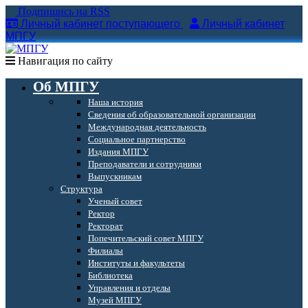
Подпишись на RSS
Личный кабинет поступающего
Личный кабинет
МПГУ
Навигация по сайту
Об МПГУ
Наша история
Сведения об образовательной организации
Международная деятельность
Социальное партнерство
Издания МПГУ
Преподаватели и сотрудники
Выпускникам
Структура
Ученый совет
Ректор
Ректорат
Попечительский совет МПГУ
Филиалы
Институты и факультеты
Библиотека
Управления и отделы
Музей МПГУ