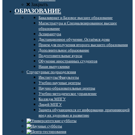
Закрыть
ОБРАЗОВАНИЕ
Бакалавриат и Базовое высшее образование
Магистратура и Специализированное высшее
образование
Аспирантура
Дистанционное обучение. Остаёмся дома
Прием для получения второго высшего образования
Дополнительное образование
Подготовительные курсы
Обучение иностранных студентов
Наши выпускники
Структурные подразделения
Институты/Факультеты
Учебно-научные центры
Научно-образовательные центры
Учебно-методическое управление
Колледж МПГУ
Лицей МПГУ
Защита обучающихся от информации, причиняющей
вред их здоровью и развитию