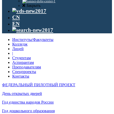
Закрыть
CN
EN
Институты/Факультеты
Колледж
Лицей
|
Студентам
Аспирантам
Преподавателям
Спецпроекты
Контакты
ФЕДЕРАЛЬНЫЙ ПИЛОТНЫЙ ПРОЕКТ
День открытых дверей
Год единства народов России
Год дошкольного образования