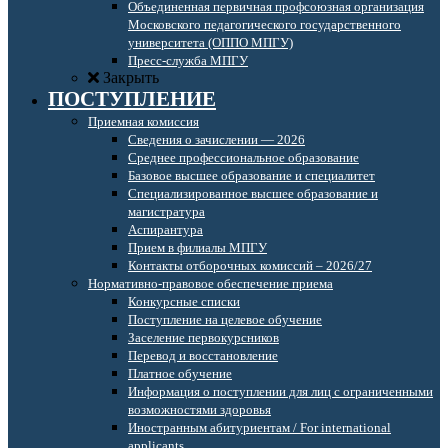
Объединенная первичная профсоюзная организация
Московского педагогического государственного
университета (ОППО МПГУ)
Пресс-служба МПГУ
Закрыть
ПОСТУПЛЕНИЕ
Приемная комиссия
Сведения о зачислении — 2026
Среднее профессиональное образование
Базовое высшее образование и специалитет
Специализированное высшее образование и
магистратура
Аспирантура
Прием в филиалы МПГУ
Контакты отборочных комиссий – 2026/27
Нормативно-правовое обеспечение приема
Конкурсные списки
Поступление на целевое обучение
Заселение первокурсников
Перевод и восстановление
Платное обучение
Информация о поступлении для лиц с ограниченными
возможностями здоровья
Иностранным абитуриентам / For international
applicants