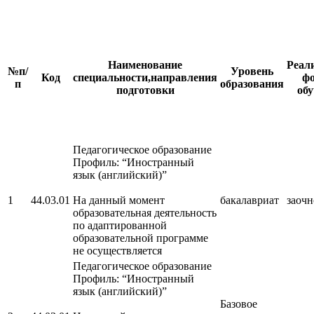
Наименование
Реал
№п/
Уровень
Код
специальности,направления
ф
п
образования
подготовки
об
Педагогическое образование
Профиль: “Иностранный
язык (английский)”
1
44.03.01
На данный момент
бакалавриат
заочн
образовательная деятельность
по адаптированной
образовательной программе
не осуществляется
Педагогическое образование
Профиль: “Иностранный
язык (английский)”
Базовое