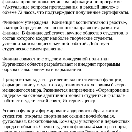
филиала прошли повышение квалификации по программе
«Актуальные вопросы преподавания в высшей школе» в
объеме 72 часов, что подтверждают полученные сертификаты.
Филиалом утверждена «Концепция воспитательной работы»,
в которой представлены основные направления развития
филиала. В филиале действует научное общество студентов, в
состав которого входят наиболее творческие студенты,
успешно занимающиеся научной работой. Действует
студенческое самоуправление.
Филиал совместно с отделом молодежной политики
Курганской области разрабатывает и внедряет программы
борьбы с алкоголизмом и наркоманией.
Приоритетная задача – усиление воспитательной функции,
формирование у студентов адаптивности к условиям быстро
меняющегося мира. Развивается направление «Формирование
лидеров» на основе адаптивной модели студента: в филиале
работает студенческий совет, Интернет-центр.
Усилена функция формирования здорового образа жизни
студентов: открыты спортивные секции: волейбольная,
футбольная, баскетбольная. Команды участвуют в первенствах
города и области. Среди студентов филиала 4 мастера спорта,
чемпион спартакиады учащихся, призер России по борьбе,