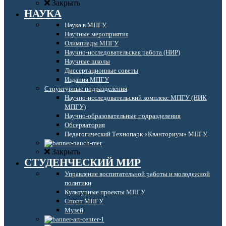
Закрыть
НАУКА
Наука в МПГУ
Научные мероприятия
Олимпиады МПГУ
Научно-исследовательская работа (НИР)
Научные школы
Диссертационные советы
Издания МПГУ
Структурные подразделения
Научно-исследовательский комплекс МПГУ (НИК
МПГУ)
Научно-образовательные подразделения
Обсерватория
Педагогический Технопарк «Кванториум» МПГУ
Закрыть
СТУДЕНЧЕСКИЙ МИР
Управление воспитательной работы и молодежной
политики
Культурные проекты МПГУ
Спорт МПГУ
Музей