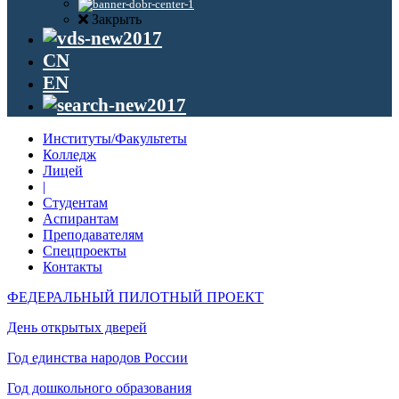
Закрыть
CN
EN
Институты/Факультеты
Колледж
Лицей
|
Студентам
Аспирантам
Преподавателям
Спецпроекты
Контакты
ФЕДЕРАЛЬНЫЙ ПИЛОТНЫЙ ПРОЕКТ
День открытых дверей
Год единства народов России
Год дошкольного образования