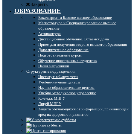
Закрыть
ОБРАЗОВАНИЕ
Бакалавриат и Базовое высшее образование
Магистратура и Специализированное высшее
образование
Аспирантура
Дистанционное обучение. Остаёмся дома
Прием для получения второго высшего образования
Дополнительное образование
Подготовительные курсы
Обучение иностранных студентов
Наши выпускники
Структурные подразделения
Институты/Факультеты
Учебно-научные центры
Научно-образовательные центры
Учебно-методическое управление
Колледж МПГУ
Лицей МПГУ
Защита обучающихся от информации, причиняющей
вред их здоровью и развитию