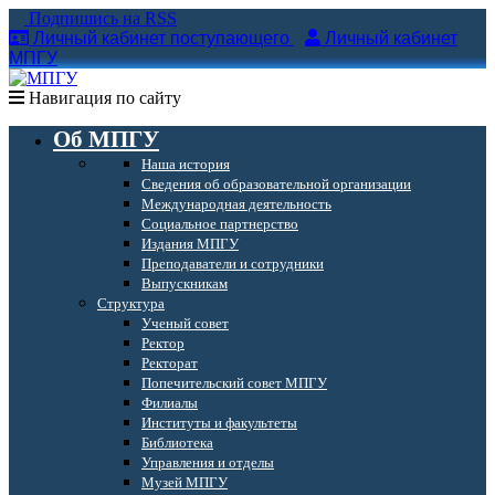
Подпишись на RSS
Личный кабинет поступающего
Личный кабинет
МПГУ
Навигация по сайту
Об МПГУ
Наша история
Сведения об образовательной организации
Международная деятельность
Социальное партнерство
Издания МПГУ
Преподаватели и сотрудники
Выпускникам
Структура
Ученый совет
Ректор
Ректорат
Попечительский совет МПГУ
Филиалы
Институты и факультеты
Библиотека
Управления и отделы
Музей МПГУ