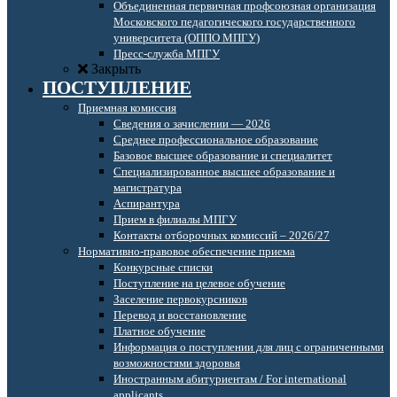
Объединенная первичная профсоюзная организация
Московского педагогического государственного
университета (ОППО МПГУ)
Пресс-служба МПГУ
Закрыть
ПОСТУПЛЕНИЕ
Приемная комиссия
Сведения о зачислении — 2026
Среднее профессиональное образование
Базовое высшее образование и специалитет
Специализированное высшее образование и
магистратура
Аспирантура
Прием в филиалы МПГУ
Контакты отборочных комиссий – 2026/27
Нормативно-правовое обеспечение приема
Конкурсные списки
Поступление на целевое обучение
Заселение первокурсников
Перевод и восстановление
Платное обучение
Информация о поступлении для лиц с ограниченными
возможностями здоровья
Иностранным абитуриентам / For international
applicants